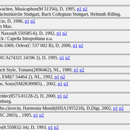
s wachen, Musicaphon(M 51356), D, 1995,
p1
p2
chniskirche Stuttgart, Bach Collegium Stuttgart, Helmuth Rilling.
ccio, D, 1996,
p1
p2
nn Max.
 Naxos(8.550585-6), D, 1992,
p1
p2
 / Capella Istropolitana u.a.
6-1069, Orfeo(C 537 002 B), D, 2000,
p1
p2
3, RCA(74321 24196 2), D, 1995,
p1
p2
rench Style, Tomato(2696462), NL, 1989,
p1
p2
ipo, EMI(7 54464 2), NL, 1992,
p1
p2
tos, Sony(SM2K89985), , 2002,
p1
p2
eldec(8573-81128-2), D, 2000,
p1
p2
mburg.
ambe,clavecin, Harmonia Mundi(HHA1955218), D,Digi, 2002,
p1
p2
RRC 2003), , 1995,
p1
p2
os(8.550832-34), D, 1993,
p1
p2