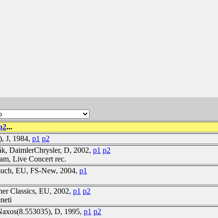
p2
...
), J, 1984,
p1
p2
ák, DaimlerChrysler, D, 2002,
p1
p2
am, Live Concert rec.
esuch, EU, FS-New, 2004,
p1
ner Classics, EU, 2002,
p1
p2
neti
 Naxos(8.553035), D, 1995,
p1
p2