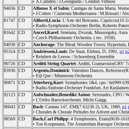
• A.Camden / J.Georgiadis / London Virtuosi
94656
CD
Alfonso X el Sabio
: Cantigas de Santa Maria, Warn
• J.Cohen / Camerata Mediterranea / M.Briouel / Ab
81747
CD
Aliberti,Lucia
: L'Arte del Belcanto, Capriccio(10 
• Radio-Symphonie-Orchester Berlin, Roberto Patern
81642
CD
Ancerl,Karel
: Smetana, Dvorak, Mussorgsky, Aur
• Czech Philharmonic Orchestra. ( rec. 1958).
94930
CD
Anchorage
: The Bleak Wooden Tower, Hyperium,
95314
CD
Andriessen,Louis
: De Staat, Elektra, D, 1991,
p1
p
• Reinbert de Leeuw / Schoenberg Ensemble
90726
CD
Arditti String Quartet
: Arditti, Gramavisio(GRV 7
83936
CD
Argento,Dominick
: Valentino Dances, Reference(
• Eiji Que / Minnesota Orchestra
90871
CD
Atterberg,Kurt
: Symphonies 1&4, cpo / hr(999 639
• Radio-Sinfonie-Orchester Frankfurt, Ari Rasilainen
92123
CD
Aufschnaiter,Benedikt Anton
: Serenades, CPO / 
• L'Orfeo Barockorchester, Michi Gaigg.
96043
CD
Bach
: Cantata 147, EMI(7 63236 2), UK, 1989,
p1
• Chorales & Chorale Preludes for Advent and Chris
98569
CD
Bach,Carl Philipp
: 4 Symphonies, Erato(0630-161
• Ton Koopmann, The Amsterdam Baroque Orchest