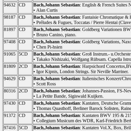
94632
CD
Bach,Johann Sebastian
: English & French Suites 
• Alan Curtis
98187
CD
Bach,Johann Sebastian
: Fantaisie Chromatique & 
• Préludes & Fugues, Toccatas / Pierre Hentai (Clave
81897
CD
Bach,Johann Sebastian
: Goldberg Variationen B
• Bruno Canino, piano.
97408
CD
Bach,Johann Sebastian
: Goldberg Variations, Nax
• Chen Pi-hsien
91065
5CD
Bach,Johann Sebastian
: Groß Instrum.- u.Orches
• Takako Nishizaki, Wolfgang Rübsam. Capella Istrop
81809
2CD
Bach,Johann Sebastian
: Harpsichord Concertos
• Igor Kipnis, London Strings. Sir Neville Marriner.
94629
CD
Bach,Johann Sebastian
: Italienisches Konzert/Ch
• Scott Ross
80316
2CD
Bach,Johann Sebastian
: Johannes-Passion, FS-
• La Petite Bande, Sigiswald Kuijken.
97430
CD
Bach,Johann Sebastian
: Kantaten, Deutsche Gra
• Thomas Quasthoff, Berliner Barock Solisten, Rai
91372
CD
Bach,Johann Sebastian
: Kantaten BWV 195 & 215
• Collegium Musicum des WDR, Karl-Friedrich Beri
97416
5CD
Bach,Johann Sebastian
: Kantaten Vol.X, Box, Bri