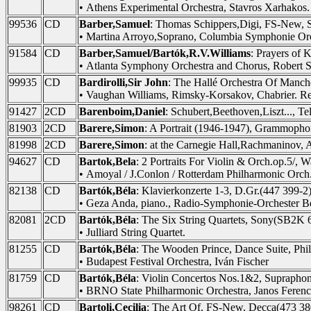
• Athens Experimental Orchestra, Stavros Xarhakos.
99536
CD
Barber,Samuel
: Thomas Schippers,Digi, FS-New
• Martina Arroyo,Soprano, Columbia Symphonie Orc
91584
CD
Barber,Samuel/Bartók,R.V.Williams
: Prayers of 
• Atlanta Symphony Orchestra and Chorus, Robert 
99935
CD
Bardirolli,Sir John
: The Hallé Orchestra Of Manc
• Vaughan Williams, Rimsky-Korsakov, Chabrier. R
91427
2CD
Barenboim,Daniel
: Schubert,Beethoven,Liszt..., T
81903
2CD
Barere,Simon
: A Portrait (1946-1947), Grammoph
81998
2CD
Barere,Simon
: at the Carnegie Hall,Rachmaninov
94627
CD
Bartok,Bela
: 2 Portraits For Violin & Orch.op.5/, 
• Amoyal / J.Conlon / Rotterdam Philharmonic Orch
82138
CD
Bartók,Béla
: Klavierkonzerte 1-3, D.Gr.(447 399-2
• Geza Anda, piano., Radio-Symphonie-Orchester Be
82081
2CD
Bartók,Béla
: The Six String Quartets, Sony(SB2K 
• Julliard String Quartet.
81255
CD
Bartók,Béla
: The Wooden Prince, Dance Suite, Phil
• Budapest Festival Orchestra, Iván Fischer
81759
CD
Bartók,Béla
: Violin Concertos Nos.1&2, Suprapho
• BRNO State Philharmonic Orchestra, Janos Ferencs
98261
CD
Bartoli,Cecilia
: The Art Of, FS-New, Decca(473 38