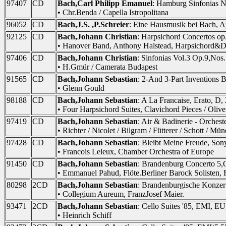
97407
CD
Bach,Carl Philipp Emanuel
: Hamburg Sinfonias N
• Chr.Benda / Capella Istropolitana
96052
CD
Bach,J.S. ,P.Schreier
: Eine Hausmusik bei Bach, A
92125
CD
Bach,Johann Christian
: Harpsichord Concertos o
• Hanover Band, Anthony Halstead, Harpsichord&Di
97406
CD
Bach,Johann Christian
: Sinfonias Vol.3 Op.9,No
• H.Gmür / Camerata Budapest
91565
CD
Bach,Johann Sebastian
: 2-And 3-Part Inventions
• Glenn Gould
98188
CD
Bach,Johann Sebastian
: A La Francaise, Erato, D,
• Four Harpsichord Suites, Clavichord Pieces / Oli
97419
CD
Bach,Johann Sebastian
: Air & Badinerie - Orche
• Richter / Nicolet / Bilgram / Fütterer / Schott / M
97428
CD
Bach,Johann Sebastian
: Bleibt Meine Freude, Son
• Francois Leleux, Chamber Orchestra of Europe
91450
CD
Bach,Johann Sebastian
: Brandenburg Concerto 5,
• Emmanuel Pahud, Flöte.Berliner Barock Solisten,
80298
2CD
Bach,Johann Sebastian
: Brandenburgische Konze
• Collegium Aureum, FranzJosef Maier.
93471
2CD
Bach,Johann Sebastian
: Cello Suites '85, EMI, E
• Heinrich Schiff