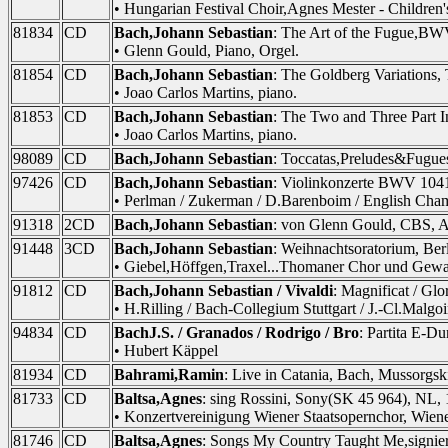
• Hungarian Festival Choir,Agnes Mester - Childre
81834
CD
Bach,Johann Sebastian
: The Art of the Fugue,B
• Glenn Gould, Piano, Orgel.
81854
CD
Bach,Johann Sebastian
: The Goldberg Variations
• Joao Carlos Martins, piano.
81853
CD
Bach,Johann Sebastian
: The Two and Three Part 
• Joao Carlos Martins, piano.
98089
CD
Bach,Johann Sebastian
: Toccatas,Preludes&Fugue
97426
CD
Bach,Johann Sebastian
: Violinkonzerte BWV 104
• Perlman / Zukerman / D.Barenboim / English Cha
91318
2CD
Bach,Johann Sebastian
: von Glenn Gould, CBS, 
91448
3CD
Bach,Johann Sebastian
: Weihnachtsoratorium, Ber
• Giebel,Höffgen,Traxel...Thomaner Chor und Gewa
91812
CD
Bach,Johann Sebastian / Vivaldi
: Magnificat / Gl
• H.Rilling / Bach-Collegium Stuttgart / J.-Cl.Malg
94834
CD
BachJ.S. / Granados / Rodrigo / Bro
: Partita E-
• Hubert Käppel
81934
CD
Bahrami,Ramin
: Live in Catania, Bach, Mussorg
81733
CD
Baltsa,Agnes
: sing Rossini, Sony(SK 45 964), NL,
• Konzertvereinigung Wiener Staatsopernchor, Wien
81746
CD
Baltsa,Agnes
: Songs My Country Taught Me,signier