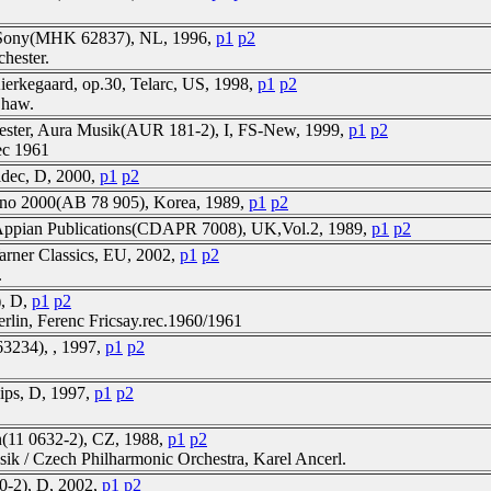
, Sony(MHK 62837), NL, 1996,
p1
p2
hester.
Kierkegaard, op.30, Telarc, US, 1998,
p1
p2
Shaw.
hester, Aura Musik(AUR 181-2), I, FS-New, 1999,
p1
p2
ec 1961
eldec, D, 2000,
p1
p2
ono 2000(AB 78 905), Korea, 1989,
p1
p2
, Appian Publications(CDAPR 7008), UK,Vol.2, 1989,
p1
p2
Warner Classics, EU, 2002,
p1
p2
.
), D,
p1
p2
rlin, Ferenc Fricsay.rec.1960/1961
63234), , 1997,
p1
p2
ips, D, 1997,
p1
p2
n(11 0632-2), CZ, 1988,
p1
p2
ik / Czech Philharmonic Orchestra, Karel Ancerl.
0-2), D, 2002,
p1
p2