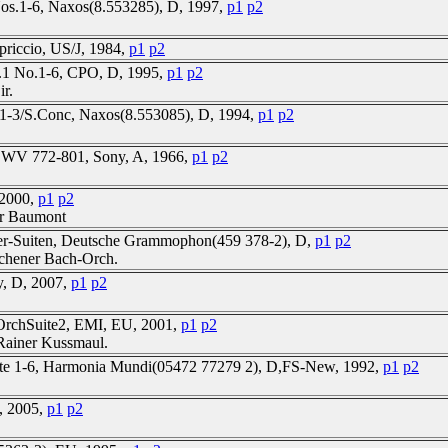
os.1-6, Naxos(8.553285), D, 1997,
p1
p2
priccio, US/J, 1984,
p1
p2
p.1 No.1-6, CPO, D, 1995,
p1
p2
r.
s.1-3/S.Conc, Naxos(8.553085), D, 1994,
p1
p2
 BWV 772-801, Sony, A, 1966,
p1
p2
 2000,
p1
p2
ver Baumont
ster-Suiten, Deutsche Grammophon(459 378-2), D,
p1
p2
ünchener Bach-Orch.
y, D, 2007,
p1
p2
OrchSuite2, EMI, EU, 2001,
p1
p2
 Rainer Kussmaul.
rte 1-6, Harmonia Mundi(05472 77279 2), D,FS-New, 1992,
p1
p2
U, 2005,
p1
p2