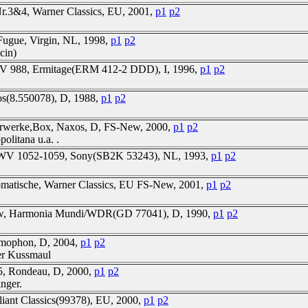
Nr.3&4, Warner Classics, EU, 2001,
p1
p2
Fugue, Virgin, NL, 1998,
p1
p2
cin)
WV 988, Ermitage(ERM 412-2 DDD), I, 1996,
p1
p2
os(8.550078), D, 1988,
p1
p2
terwerke,Box, Naxos, D, FS-New, 2000,
p1
p2
olitana u.a. .
,BWV 1052-1059, Sony(SB2K 53243), NL, 1993,
p1
p2
romatische, Warner Classics, EU FS-New, 2001,
p1
p2
New, Harmonia Mundi/WDR(GD 77041), D, 1990,
p1
p2
mmophon, D, 2004,
p1
p2
ner Kussmaul
, Rondeau, D, 2000,
p1
p2
nger.
lliant Classics(99378), EU, 2000,
p1
p2