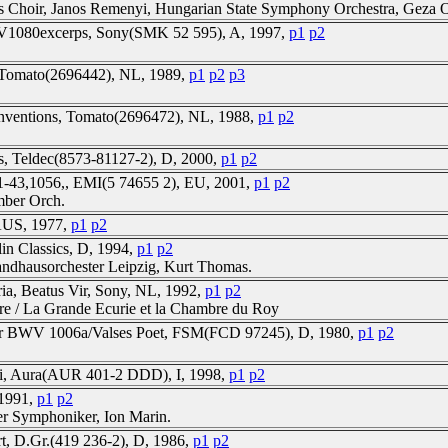
n's Choir, Janos Remenyi, Hungarian State Symphony Orchestra, Geza 
WV1080excerps, Sony(SMK 52 595), A, 1997,
p1
p2
, Tomato(2696442), NL, 1989,
p1
p2
p3
Inventions, Tomato(2696472), NL, 1988,
p1
p2
s, Teldec(8573-81127-2), D, 2000,
p1
p2
1-43,1056,, EMI(5 74655 2), EU, 2001,
p1
p2
mber Orch.
AUS, 1977,
p1
p2
lin Classics, D, 1994,
p1
p2
ndhausorchester Leipzig, Kurt Thomas.
oria, Beatus Vir, Sony, NL, 1992,
p1
p2
oire / La Grande Ecurie et la Chambre du Roy
Dur BWV 1006a/Valses Poet, FSM(FCD 97245), D, 1980,
p1
p2
ski, Aura(AUR 401-2 DDD), I, 1998,
p1
p2
 1991,
p1
p2
er Symphoniker, Ion Marin.
t, D.Gr.(419 236-2), D, 1986,
p1
p2