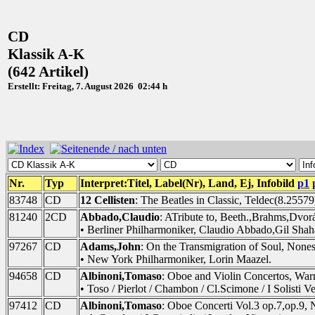
CD
Klassik A-K
(642 Artikel)
Erstellt: Freitag, 7. August 2026 02:44 h
Nr.
Typ
Interpret:Titel, Label(Nr), Land, Ej, Infobild
p1
83748
CD
12 Cellisten
: The Beatles in Classic, Teldec(8.25579
81240
2CD
Abbado,Claudio
: ATribute to, Beeth.,Brahms,Dvor
• Berliner Philharmoniker, Claudio Abbado,Gil Shah
97267
CD
Adams,John
: On the Transmigration of Soul, Non
• New York Philharmoniker, Lorin Maazel.
94658
CD
Albinoni,Tomaso
: Oboe and Violin Concertos, War
• Toso / Pierlot / Chambon / Cl.Scimone / I Solisti Ve
97412
CD
Albinoni,Tomaso
: Oboe Concerti Vol.3 op.7,op.9,