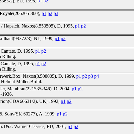
55363-2), EU, 1995,
p1
p2
 Royale(206205-360),
p1
p2
p3
s / Hapsich, Naxos(8.553505), D, 1995,
p1
p2
Brilliant(99372/3), NL, 1999,
p1
p2
, Cantate, D, 1995,
p1
p2
 Rilling.
, Cantate, D, 1995,
p1
p2
 Rilling.
terwerk,Box, Naxos(8.508005), D, 1999,
p1
p2
p3
p4
 Helmut Müller-Brühl.
vier, Membran(221535-346), D, 2004,
p1
p2
3-1936.
perion(CDA66631/2), UK, 1992,
p1
p2
4&5, Sony(SK 60277), A, 1999,
p1
p2
Nr.1&2, Warner Classics, EU, 2001,
p1
p2