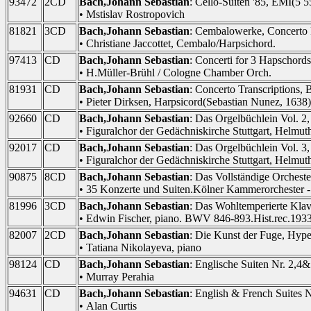
93472
2CD
Bach,Johann Sebastian
: Cello-Suiten '85, EMI(5 
• Mstislav Rostropovich
81821
3CD
Bach,Johann Sebastian
: Cembalowerke, Concerto
• Christiane Jaccottet, Cembalo/Harpsichord.
97413
CD
Bach,Johann Sebastian
: Concerti for 3 Hapschord
• H.Müller-Brühl / Cologne Chamber Orch.
81931
CD
Bach,Johann Sebastian
: Concerto Transcriptions, 
• Pieter Dirksen, Harpsicord(Sebastian Nunez, 1638)
92660
CD
Bach,Johann Sebastian
: Das Orgelbüchlein Vol. 2
• Figuralchor der Gedächniskirche Stuttgart, Helmuth
92017
CD
Bach,Johann Sebastian
: Das Orgelbüchlein Vol. 3
• Figuralchor der Gedächniskirche Stuttgart, Helmuth
90875
8CD
Bach,Johann Sebastian
: Das Vollständige Orches
• 35 Konzerte und Suiten.Kölner Kammerorchester -
81996
3CD
Bach,Johann Sebastian
: Das Wohltemperierte Kla
• Edwin Fischer, piano. BWV 846-893.Hist.rec.193
82007
2CD
Bach,Johann Sebastian
: Die Kunst der Fuge, Hy
• Tatiana Nikolayeva, piano
98124
CD
Bach,Johann Sebastian
: Englische Suiten Nr. 2,
• Murray Perahia
94631
CD
Bach,Johann Sebastian
: English & French Suites 
• Alan Curtis