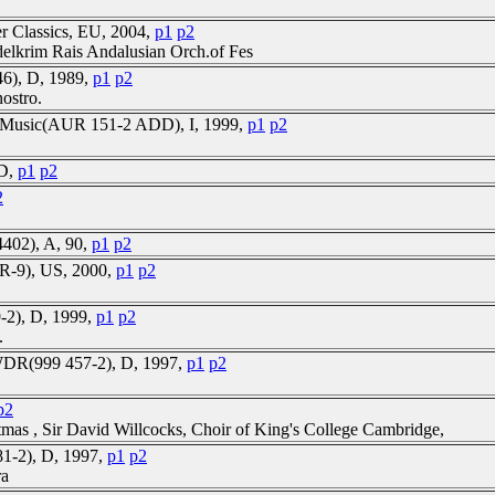
er Classics, EU, 2004,
p1
p2
delkrim Rais Andalusian Orch.of Fes
246), D, 1989,
p1
p2
ostro.
a Music(AUR 151-2 ADD), I, 1999,
p1
p2
 D,
p1
p2
2
4402), A, 90,
p1
p2
RR-9), US, 2000,
p1
p2
-2), D, 1999,
p1
p2
.
WDR(999 457-2), D, 1997,
p1
p2
p2
tmas , Sir David Willcocks, Choir of King's College Cambridge,
81-2), D, 1997,
p1
p2
ra