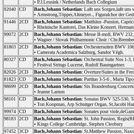
• P.J.Leusink / Netherlands Bach Collegium
92040
CD
Bach,Johann Sebastian
: Laßt uns Sorgen,laßt un
• Armstrong,Töpper,Altmeyer.., Figuralchor der Gedä
91446
2CD
Bach,Johann Sebastian
: Matthäus -Passion, Capri
• Rheinische Kantorei, Das Kleine Konzert. Herma
99072
2CD
Bach,Johann Sebastian
: Messe B-moll, BWV 232,
• Wagner / Slovak Philharmonic Choir / Chr.Brembeck
81803
2CD
Bach,Johann Sebastian
: Orchestersuiten BWV 106
• Camerata Academica Salzburg, Sandor Végh.
80327
CD
Bach,Johann Sebastian
: Orchestral Suite Nos 1-
• Festival Strings Lucerne, Rudolf Baumgartner.
82026
2CD
Bach,Johann Sebastian
: Overture/Suites in the F
81823
CD
Bach,Johann Sebastian
: Partitas 3-5-6 , Maria T
98699
2CD
Bach,Johann Sebastian
: Six Brandenburg Concer
• Jeanne Lamon
98101
CD
Bach,Johann Sebastian
: Sonatas BWV 525-530, T
• Ton Koopman, Arp Schnitger Organ, St.Jacobi Ha
99974
CD
Bach,Johann Sebastian
: Sonates pour viole,deG
98183
2CD
Bach,Johann Sebastian
: St. John Passion, Regis(
• Kings College Cambridge, Stephen Cleobury
97452
3CD
Bach,Johann Sebastian
: St.Matthew Passion, Nax