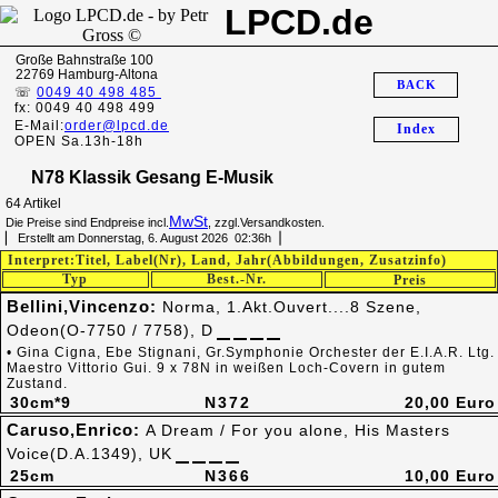
LPCD.de
Große Bahnstraße 100
22769 Hamburg-Altona
BACK
☏
0049 40 498 485
fx: 0049 40 498 499
E-Mail:
order@lpcd.de
Index
OPEN Sa.13h-18h
N78 Klassik Gesang E-Musik
64 Artikel
MwSt
Die Preise sind Endpreise incl.
, zzgl.Versandkosten.
▏ Erstellt am Donnerstag, 6. August 2026 02:36h▕
Interpret:Titel, Label(Nr), Land, Jahr(Abbildungen, Zusatzinfo)
Typ
Best.-Nr.
Preis
Bellini,Vincenzo:
Norma, 1.Akt.Ouvert....8 Szene,
Odeon(O-7750 / 7758), D
• Gina Cigna, Ebe Stignani, Gr.Symphonie Orchester der E.I.A.R. Ltg.
Maestro Vittorio Gui. 9 x 78N in weißen Loch-Covern in gutem
Zustand.
30cm*9
N372
20,00 Euro
Caruso,Enrico:
A Dream / For you alone, His Masters
Voice(D.A.1349), UK
25cm
N366
10,00 Euro