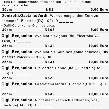
• Toto Dal Monte-Wahnsinnsszene Teil1+2, in ital., leichte
Nebengeräusche
30cm
N81
5,00 Euro
Donizetti,Gaetano/Verdi:
Wer vermag's, den Zorn zu
hemmen?, Electrola(DQ 102), D
• Galli-Curci,Homer,Gigli, de Luca.
30cm
N165
5,00 Euro
Gigli,Benjamino:
Ave Maria / Agnus Die, Electrola(DA
1488), D
25cm
N434
10,00 Euro
Gigli,Benjamino:
Ave Maria / Care self(come,beloved), His
Masters Voice(DA 1918), UK
25cm
N431
10,00 Euro
Gigli,Benjamino:
Die Zarten Hände (ital), Electrola(DA
586), D
25cm
N428
10,00 Euro
Gigli,Benjamino:
Lasciatemi Morire, Electrola(DA 1955), D
25cm
N432
10,00 Euro
Gigli,Benjamino:
Nicht mehr kann ich entfliehen, vg+,
Electrola(DA 883), D