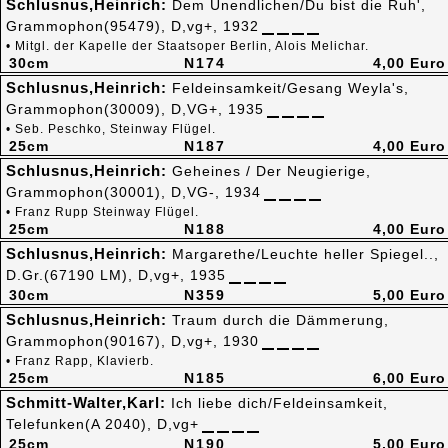
Schlusnus,Heinrich:
Dem Unendlichen/Du bist die Ruh',
Grammophon(95479), D,vg+, 1932
• Mitgl. der Kapelle der Staatsoper Berlin, Alois Melichar.
30cm
N174
4,00 Euro
Schlusnus,Heinrich:
Feldeinsamkeit/Gesang Weyla's,
Grammophon(30009), D,VG+, 1935
• Seb. Peschko, Steinway Flügel.
25cm
N187
4,00 Euro
Schlusnus,Heinrich:
Geheines / Der Neugierige,
Grammophon(30001), D,VG-, 1934
• Franz Rupp Steinway Flügel.
25cm
N188
4,00 Euro
Schlusnus,Heinrich:
Margarethe/Leuchte heller Spiegel..,
D.Gr.(67190 LM), D,vg+, 1935
30cm
N359
5,00 Euro
Schlusnus,Heinrich:
Traum durch die Dämmerung,
Grammophon(90167), D,vg+, 1930
• Franz Rapp, Klavierb.
25cm
N185
6,00 Euro
Schmitt-Walter,Karl:
Ich liebe dich/Feldeinsamkeit,
Telefunken(A 2040), D,vg+
25cm
N190
5,00 Euro