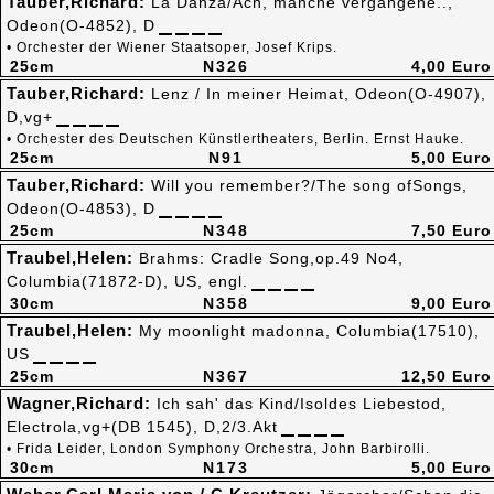
Tauber,Richard:
La Danza/Ach, manche vergangene..,
Odeon(O-4852), D
• Orchester der Wiener Staatsoper, Josef Krips.
25cm
N326
4,00 Euro
Tauber,Richard:
Lenz / In meiner Heimat, Odeon(O-4907),
D,vg+
• Orchester des Deutschen Künstlertheaters, Berlin. Ernst Hauke.
25cm
N91
5,00 Euro
Tauber,Richard:
Will you remember?/The song ofSongs,
Odeon(O-4853), D
25cm
N348
7,50 Euro
Traubel,Helen:
Brahms: Cradle Song,op.49 No4,
Columbia(71872-D), US, engl.
30cm
N358
9,00 Euro
Traubel,Helen:
My moonlight madonna, Columbia(17510),
US
25cm
N367
12,50 Euro
Wagner,Richard:
Ich sah' das Kind/Isoldes Liebestod,
Electrola,vg+(DB 1545), D,2/3.Akt
• Frida Leider, London Symphony Orchestra, John Barbirolli.
30cm
N173
5,00 Euro