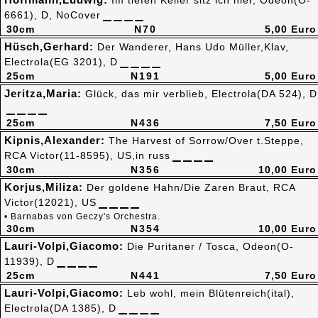
Im tiefen Keller sitz ich hier, Odeon(O-
6661), D, NoCover
30cm
N70
5,00 Euro
Hüsch,Gerhard:
Der Wanderer, Hans Udo Müller,Klav,
Electrola(EG 3201), D
25cm
N191
5,00 Euro
Jeritza,Maria:
Glück, das mir verblieb, Electrola(DA 524), D
25cm
N436
7,50 Euro
Kipnis,Alexander:
The Harvest of Sorrow/Over t.Steppe,
RCA Victor(11-8595), US,in russ
30cm
N356
10,00 Euro
Korjus,Miliza:
Der goldene Hahn/Die Zaren Braut, RCA
Victor(12021), US
• Barnabas von Geczy's Orchestra.
30cm
N354
10,00 Euro
Lauri-Volpi,Giacomo:
Die Puritaner / Tosca, Odeon(O-
11939), D
25cm
N441
7,50 Euro
Lauri-Volpi,Giacomo:
Leb wohl, mein Blütenreich(ital),
Electrola(DA 1385), D