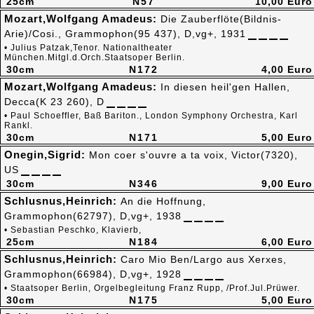
25cm
N57
10,00 Euro
Mozart,Wolfgang Amadeus:
Die Zauberflöte(Bildnis-
Arie)/Cosi., Grammophon(95 437), D,vg+, 1931
• Julius Patzak,Tenor. Nationaltheater
München.Mitgl.d.Orch.Staatsoper Berlin.
30cm
N172
4,00 Euro
Mozart,Wolfgang Amadeus:
In diesen heil'gen Hallen,
Decca(K 23 260), D
• Paul Schoeffler, Baß Bariton., London Symphony Orchestra, Karl
Rankl.
30cm
N171
5,00 Euro
Onegin,Sigrid:
Mon coer s'ouvre a ta voix, Victor(7320),
US
30cm
N346
9,00 Euro
Schlusnus,Heinrich:
An die Hoffnung,
Grammophon(62797), D,vg+, 1938
• Sebastian Peschko, Klavierb,
25cm
N184
6,00 Euro
Schlusnus,Heinrich:
Caro Mio Ben/Largo aus Xerxes,
Grammophon(66984), D,vg+, 1928
• Staatsoper Berlin, Orgelbegleitung Franz Rupp, /Prof.Jul.Prüwer.
30cm
N175
5,00 Euro