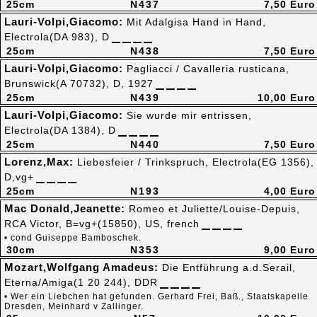
25cm
N437
7,50 Euro
Lauri-Volpi,Giacomo:
Mit Adalgisa Hand in Hand,
Electrola(DA 983), D
25cm
N438
7,50 Euro
Lauri-Volpi,Giacomo:
Pagliacci / Cavalleria rusticana,
Brunswick(A 70732), D, 1927
25cm
N439
10,00 Euro
Lauri-Volpi,Giacomo:
Sie wurde mir entrissen,
Electrola(DA 1384), D
25cm
N440
7,50 Euro
Lorenz,Max:
Liebesfeier / Trinkspruch, Electrola(EG 1356),
D,vg+
25cm
N193
4,00 Euro
Mac Donald,Jeanette:
Romeo et Juliette/Louise-Depuis,
RCA Victor, B=vg+(15850), US, french
• cond Guiseppe Bamboschek.
30cm
N353
9,00 Euro
Mozart,Wolfgang Amadeus:
Die Entführung a.d.Serail,
Eterna/Amiga(1 20 244), DDR
• Wer ein Liebchen hat gefunden. Gerhard Frei, Baß., Staatskapelle
Dresden, Meinhard v Zallinger.