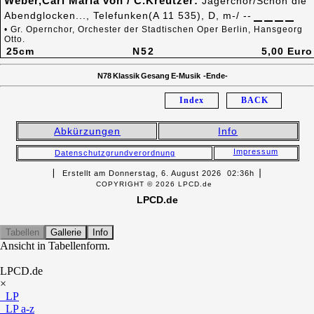
Weber,Carl Maria von / C.Kreutzer:
Jägerchor/Schon die
Abendglocken..., Telefunken(A 11 535), D, m-/ --
• Gr. Opernchor, Orchester der Stadtischen Oper Berlin, Hansgeorg
Otto.
25cm
N52
5,00 Euro
N78 Klassik Gesang E-Musik -Ende-
Index
BACK
Abkürzungen
Info
Impressum
Datenschutzgrundverordnung
▏ Erstellt am Donnerstag, 6. August 2026 02:36h▕
COPYRIGHT © 2026 LPCD.de
LPCD.de
Tabellen
Gallerie
Info
Ansicht in Tabellenform.
LPCD.de
×
LP
LP a-z