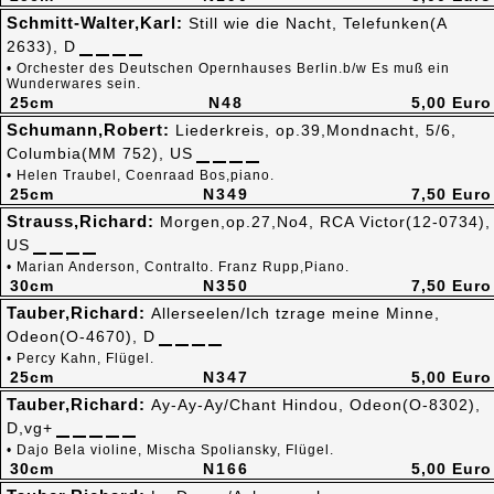
Schmitt-Walter,Karl:
Still wie die Nacht, Telefunken(A
2633), D
• Orchester des Deutschen Opernhauses Berlin.b/w Es muß ein
Wunderwares sein.
25cm
N48
5,00 Euro
Schumann,Robert:
Liederkreis, op.39,Mondnacht, 5/6,
Columbia(MM 752), US
• Helen Traubel, Coenraad Bos,piano.
25cm
N349
7,50 Euro
Strauss,Richard:
Morgen,op.27,No4, RCA Victor(12-0734),
US
• Marian Anderson, Contralto. Franz Rupp,Piano.
30cm
N350
7,50 Euro
Tauber,Richard:
Allerseelen/Ich tzrage meine Minne,
Odeon(O-4670), D
• Percy Kahn, Flügel.
25cm
N347
5,00 Euro
Tauber,Richard:
Ay-Ay-Ay/Chant Hindou, Odeon(O-8302),
D,vg+
• Dajo Bela violine, Mischa Spoliansky, Flügel.
30cm
N166
5,00 Euro