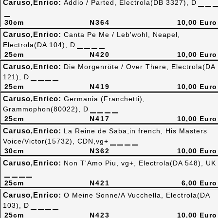
Caruso,Enrico:
Addio / Parted, Electrola(DB 3327), D
30cm
N364
10,00 Euro
Caruso,Enrico:
Canta Pe Me / Leb'wohl, Neapel,
Electrola(DA 104), D
25cm
N420
10,00 Euro
Caruso,Enrico:
Die Morgenröte / Over There, Electrola(DA
121), D
25cm
N419
10,00 Euro
Caruso,Enrico:
Germania (Franchetti),
Grammophon(80022), D
25cm
N417
10,00 Euro
Caruso,Enrico:
La Reine de Saba,in french, His Masters
Voice/Victor(15732), CDN,vg+
30cm
N362
10,00 Euro
Caruso,Enrico:
Non T'Amo Piu, vg+, Electrola(DA 548), UK
25cm
N421
6,00 Euro
Caruso,Enrico:
O Meine Sonne/A Vucchella, Electrola(DA
103), D
25cm
N423
10,00 Euro