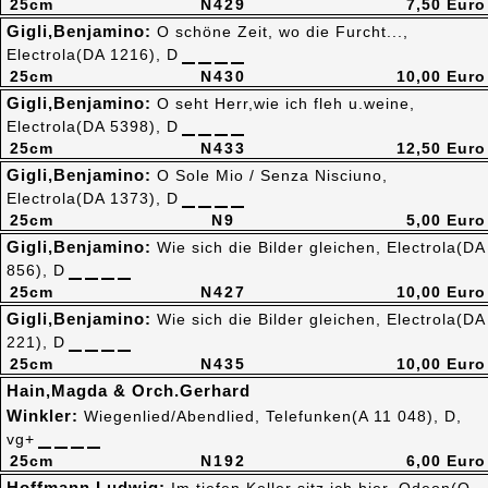
25cm
N429
7,50 Euro
Gigli,Benjamino:
O schöne Zeit, wo die Furcht...,
Electrola(DA 1216), D
25cm
N430
10,00 Euro
Gigli,Benjamino:
O seht Herr,wie ich fleh u.weine,
Electrola(DA 5398), D
25cm
N433
12,50 Euro
Gigli,Benjamino:
O Sole Mio / Senza Nisciuno,
Electrola(DA 1373), D
25cm
N9
5,00 Euro
Gigli,Benjamino:
Wie sich die Bilder gleichen, Electrola(DA
856), D
25cm
N427
10,00 Euro
Gigli,Benjamino:
Wie sich die Bilder gleichen, Electrola(DA
221), D
25cm
N435
10,00 Euro
Hain,Magda & Orch.Gerhard
Winkler:
Wiegenlied/Abendlied, Telefunken(A 11 048), D,
vg+
25cm
N192
6,00 Euro
Hoffmann,Ludwig: