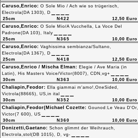
Caruso,Enrico:
O Sole Mio / Ach wie so trügerisch,
Electrola(DA 1303), D
25cm
N422
12,50 Euro
Caruso,Enrico:
O Sole Mio/A Vucchella, La Voce Del
Padrone(DA 103), Italy
25cm
N365
10,00 Euro
Caruso,Enrico:
Vaghissima sembianza/Sultano,
Electrola(DA 1367), D
25cm
N418
12,50 Euro
Caruso,Enrico / Mischa Elman:
Elegie / Ave Maria (in
Latin), His Masters Voice/Victor(8007), CDN,vg+
30cm
N363
10,00 Euro
Chaliapin,Feodor:
Ella giammai m'amo!,OneSided,
Victrola(88665), US,in ital
30cm
N352
10,00 Euro
Chaliapin,Feodor(Michael Cozette:
Gounod:Le Veau D'Or
Victor(7 600), US
30cm
N360
10,00 Euro
Donizetti,Gaetano:
Schon glimmt der Weihrauch,
Electrola,stol(DB 1015), D, vg-