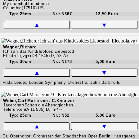
My moonlight madonna
Columbia(17510) US
Typ: 25cm
Nr.: N367
12,50 Euro
▲
▼
Wagner,Richard
Ich sah' das Kind/Isoldes Liebestod
Electrola,vg+(DB 1545) D,2/3.Akt
Typ: 30cm
Nr.: N173
5,00 Euro
▲
▼
Frida Leider, London Symphony Orchestra, John Barbirolli.
Weber,Carl Maria von / C.Kreutzer
Jägerchor/Schon die Abendglocken...
Telefunken(A 11 535) D, m-/ --
Typ: 25cm
Nr.: N52
5,00 Euro
▲
▼
Gr. Opernchor, Orchester der Stadtischen Oper Berlin, Hansgeorg