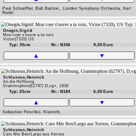
Paul Schoeffler, Baß Bariton., London Symphony Orchestra, Karl
Rankl.
Onegin,Sigrid
Mon coer s'ouvre a ta voix
Victor(7320) US
Typ: 30cm
Nr.: N346
9,00 Euro
▲
▼
Schlusnus,Heinrich
An die Hoffnung
Grammophon(62797) D,vg+, 1938
Typ: 25cm
Nr.: N184
6,00 Euro
▲
▼
Sebastian Peschko, Klavierb,
Schlusnus,Heinrich
Caro Mio Ben/Largo aus Xerxes