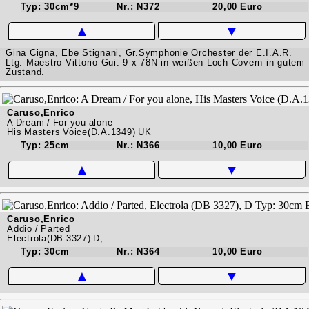
Typ: 30cm*9
Nr.: N372
20,00 Euro
▲
▼
Gina Cigna, Ebe Stignani, Gr.Symphonie Orchester der E.I.A.R.
Ltg. Maestro Vittorio Gui. 9 x 78N in weißen Loch-Covern in gutem
Zustand.
Caruso,Enrico
A Dream / For you alone
His Masters Voice(D.A.1349) UK
Typ: 25cm
Nr.: N366
10,00 Euro
▲
▼
Caruso,Enrico
Addio / Parted
Electrola(DB 3327) D,
Typ: 30cm
Nr.: N364
10,00 Euro
▲
▼