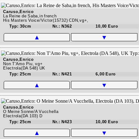
Caruso,Enrico
La Reine de Saba,in french
His Masters Voice/Victor(15732) CDN,vg+,
Typ: 30cm
Nr.: N362
10,00 Euro
▲
▼
Caruso,Enrico
Non T'Amo Piu, vg+
Electrola(DA 548) UK
Typ: 25cm
Nr.: N421
6,00 Euro
▲
▼
Caruso,Enrico
O Meine Sonne/A Vucchella
Electrola(DA 103) D
Typ: 25cm
Nr.: N423
10,00 Euro
▲
▼