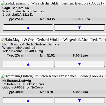
Gigli,Benjamino
Wie sich die Bilder gleichen
Electrola(DA 221) D,
Typ: 25cm
Nr.: N435
10,00 Euro
▲
▼
Hain,Magda & Orch.Gerhard Winkler
Wiegenlied/Abendlied
Telefunken(A 11 048) D, vg+
Typ: 25cm
Nr.: N192
6,00 Euro
▲
▼
Hoffmann,Ludwig
Im tiefen Keller sitz ich hier
Odeon(O-6661) D, NoCover
Typ: 30cm
Nr.: N70
5,00 Euro
▲
▼