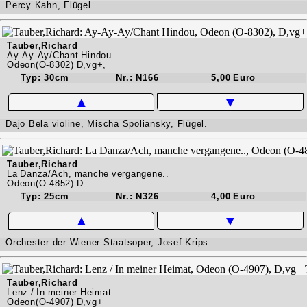
Percy Kahn, Flügel.
Tauber,Richard
Ay-Ay-Ay/Chant Hindou
Odeon(O-8302) D,vg+,
Typ: 30cm
Nr.: N166
5,00 Euro
▲
▼
Dajo Bela violine, Mischa Spoliansky, Flügel.
Tauber,Richard
La Danza/Ach, manche vergangene..
Odeon(O-4852) D
Typ: 25cm
Nr.: N326
4,00 Euro
▲
▼
Orchester der Wiener Staatsoper, Josef Krips.
Tauber,Richard
Lenz / In meiner Heimat
Odeon(O-4907) D,vg+