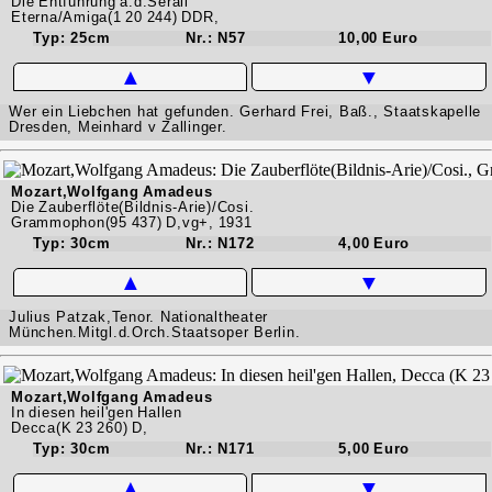
Die Entführung a.d.Serail
Eterna/Amiga(1 20 244) DDR,
Typ: 25cm
Nr.: N57
10,00 Euro
▲
▼
Wer ein Liebchen hat gefunden. Gerhard Frei, Baß., Staatskapelle
Dresden, Meinhard v Zallinger.
Mozart,Wolfgang Amadeus
Die Zauberflöte(Bildnis-Arie)/Cosi.
Grammophon(95 437) D,vg+, 1931
Typ: 30cm
Nr.: N172
4,00 Euro
▲
▼
Julius Patzak,Tenor. Nationaltheater
München.Mitgl.d.Orch.Staatsoper Berlin.
Mozart,Wolfgang Amadeus
In diesen heil'gen Hallen
Decca(K 23 260) D,
Typ: 30cm
Nr.: N171
5,00 Euro
▲
▼