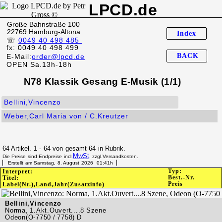
LPCD.de
Große Bahnstraße 100
22769 Hamburg-Altona
Index
☏
0049 40 498 485
fx: 0049 40 498 499
BACK
E-Mail:
order@lpcd.de
OPEN Sa.13h-18h
N78 Klassik Gesang E-Musik (1/1)
Bellini,Vincenzo
Weber,Carl Maria von / C.Kreutzer
64 Artikel. 1 - 64 von gesamt 64 in Rubrik.
MwSt
Die Preise sind Endpreise incl.
, zzgl.Versandkosten.
▏ Erstellt am Samstag, 8. August 2026 01:41h▕
Typ:
Interpret:
Best.-Nr.
Titel:
Preis
Label(Nr.),Land,Jahr(Zusatzinfo)
Bellini,Vincenzo
Norma, 1.Akt.Ouvert....8 Szene
Odeon(O-7750 / 7758) D