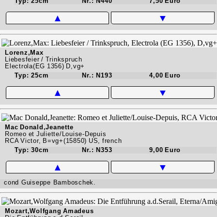
Typ: 25cm
Nr.: N440
7,50 Euro
▲
▼
Lorenz,Max
Liebesfeier / Trinkspruch
Electrola(EG 1356) D,vg+
Typ: 25cm
Nr.: N193
4,00 Euro
▲
▼
Mac Donald,Jeanette
Romeo et Juliette/Louise-Depuis
RCA Victor, B=vg+(15850) US, french
Typ: 30cm
Nr.: N353
9,00 Euro
▲
▼
cond Guiseppe Bamboschek.
Mozart,Wolfgang Amadeus