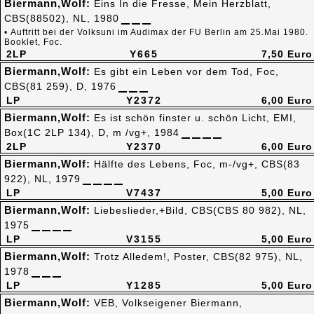
Biermann,Wolf:
Eins In die Fresse, Mein Herzblatt,
CBS(88502), NL, 1980
• Auftritt bei der Volksuni im Audimax der FU Berlin am 25.Mai 1980.
Booklet, Foc.
2LP
Y665
7,50 Euro
Biermann,Wolf:
Es gibt ein Leben vor dem Tod, Foc,
CBS(81 259), D, 1976
LP
Y2372
6,00 Euro
Biermann,Wolf:
Es ist schön finster u. schön Licht, EMI,
Box(1C 2LP 134), D, m /vg+, 1984
2LP
Y2370
6,00 Euro
Biermann,Wolf:
Hälfte des Lebens, Foc, m-/vg+, CBS(83
922), NL, 1979
LP
V7437
5,00 Euro
Biermann,Wolf:
Liebeslieder,+Bild, CBS(CBS 80 982), NL,
1975
LP
V3155
5,00 Euro
Biermann,Wolf:
Trotz Alledem!, Poster, CBS(82 975), NL,
1978
LP
Y1285
5,00 Euro
Biermann,Wolf:
VEB, Volkseigener Biermann,