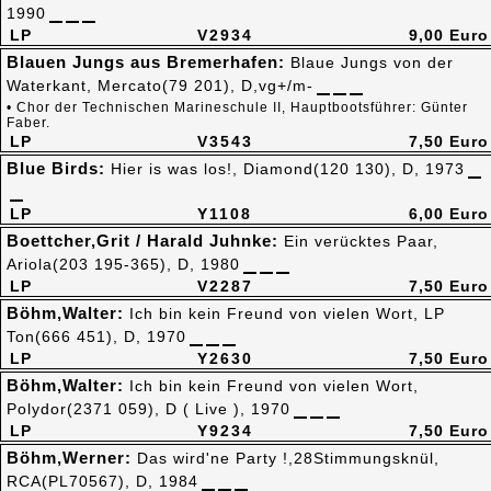
1990
LP
V2934
9,00 Euro
Blauen Jungs aus Bremerhafen:
Blaue Jungs von der
Waterkant, Mercato(79 201), D,vg+/m-
• Chor der Technischen Marineschule II, Hauptbootsführer: Günter
Faber.
LP
V3543
7,50 Euro
Blue Birds:
Hier is was los!, Diamond(120 130), D, 1973
LP
Y1108
6,00 Euro
Boettcher,Grit / Harald Juhnke:
Ein verücktes Paar,
Ariola(203 195-365), D, 1980
LP
V2287
7,50 Euro
Böhm,Walter:
Ich bin kein Freund von vielen Wort, LP
Ton(666 451), D, 1970
LP
Y2630
7,50 Euro
Böhm,Walter:
Ich bin kein Freund von vielen Wort,
Polydor(2371 059), D ( Live ), 1970
LP
Y9234
7,50 Euro
Böhm,Werner:
Das wird'ne Party !,28Stimmungsknül,
RCA(PL70567), D, 1984