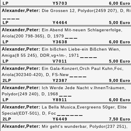
LP
Y5703
6,00 Euro
Alexander,Peter:
Die Grossen 12, Polydor(2459 207), D, Ri
LP
Y4464
5,00 Euro
Alexander,Peter:
Ein Abend Mit-neuen Schlagererfolge,
Ariola(200 798-365), D, 1979
LP
Y3638
6,00 Euro
Alexander,Peter:
Ein bißchen Liebe-ein Bißchen Wien,
Amiga(8 55 245), DDR,vg+/m-, 1971
LP
V7011
5,00 Euro
Alexander,Peter:
Ein Gala-Konzert,Orch Paul Kuhn,Foc,
Ariola(302340-420), D, FS-New
2LP
Y2387
9,00 Euro
Alexander,Peter:
Ich Werde Jede Nacht v.IhnenTräumen,
Polydor(249 240), D, 1968
LP
Y8911
6,00 Euro
Alexander,Peter:
La Bella Musica,Evergreens 50ger, Elite
Special(EDT-501), D, Foc
2LP
Y6449
7,50 Euro
Alexander,Peter:
Mir geht's wunderbar, Polydor(237 251),