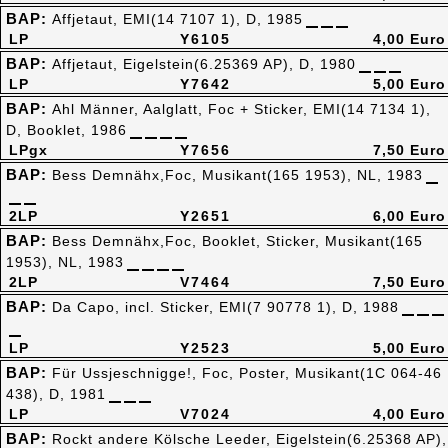
BAP:
Affjetaut, EMI(14 7107 1), D, 1985
LP
Y6105
4,00 Euro
BAP:
Affjetaut, Eigelstein(6.25369 AP), D, 1980
LP
Y7642
5,00 Euro
BAP:
Ahl Männer, Aalglatt, Foc + Sticker, EMI(14 7134 1),
D, Booklet, 1986
LPgx
Y7656
7,50 Euro
BAP:
Bess Demnähx,Foc, Musikant(165 1953), NL, 1983
2LP
Y2651
6,00 Euro
BAP:
Bess Demnähx,Foc, Booklet, Sticker, Musikant(165
1953), NL, 1983
2LP
V7464
7,50 Euro
BAP:
Da Capo, incl. Sticker, EMI(7 90778 1), D, 1988
LP
Y2523
5,00 Euro
BAP:
Für Ussjeschnigge!, Foc, Poster, Musikant(1C 064-46
438), D, 1981
LP
V7024
4,00 Euro
BAP:
Rockt andere Kölsche Leeder, Eigelstein(6.25368 AP),