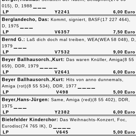
015), D, 1988
LP
Y2241
6,00 Euro
Berglandecho, Das:
Kommt, signiert, BASF(17 227 464),
D, 1975
LP
V6357
7,50 Euro
Bernd G.:
Laß dich doch mal treiben, WEA(WEA 58 048), D,
1979
LP
V7532
9,00 Euro
Beyer Ballhausorch.,Kurt:
Das waren Knüller, Amiga(8 55
659), DDR, 1979
LP
V2641
6,00 Euro
Beyer Ballhausorch.,Kurt:
Hits von anno dunnemals,
Amiga (rot)(8 55 534), DDR, 1977
LP
V498
5,00 Euro
Beyer,Hans-Jürgen:
Same, Amiga (red)(8 55 402), DDR,
1975
LP
Y2382
6,00 Euro
Bielefelder Kinderchor:
Das Weihnachts-Konzert, Foc,
Eurodisc(74 765 IK), D
LP
V645
5,00 Euro