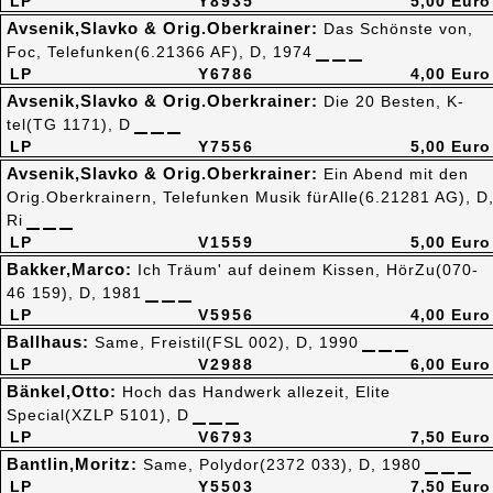
LP
Y8935
5,00 Euro
Avsenik,Slavko & Orig.Oberkrainer:
Das Schönste von,
Foc, Telefunken(6.21366 AF), D, 1974
LP
Y6786
4,00 Euro
Avsenik,Slavko & Orig.Oberkrainer:
Die 20 Besten, K-
tel(TG 1171), D
LP
Y7556
5,00 Euro
Avsenik,Slavko & Orig.Oberkrainer:
Ein Abend mit den
Orig.Oberkrainern, Telefunken Musik fürAlle(6.21281 AG), D
Ri
LP
V1559
5,00 Euro
Bakker,Marco:
Ich Träum' auf deinem Kissen, HörZu(070-
46 159), D, 1981
LP
V5956
4,00 Euro
Ballhaus:
Same, Freistil(FSL 002), D, 1990
LP
V2988
6,00 Euro
Bänkel,Otto:
Hoch das Handwerk allezeit, Elite
Special(XZLP 5101), D
LP
V6793
7,50 Euro
Bantlin,Moritz:
Same, Polydor(2372 033), D, 1980
LP
Y5503
7,50 Euro