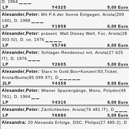
D, 1964
LP
Y4325
9,00 Euro
Alexander,Peter:
Mit P.A.der Sonne Entgegen, Ariola(209
140), D, 1988
LP
Y1858
6,00 Euro
Alexander,Peter:
präsent. Walt Disney Welt, Foc, Ariola(28
303 IU), D, co, 1976
LP
V5746
6,00 Euro
Alexander,Peter:
Schlager-Rendevouz mit, Ariola(27 625
IT), D, 1976
LP
Y2605
5,00 Euro
Alexander,Peter:
Stars In Gold,Box+Konzert'83,Ticket,
Ariola/Bunte(85 099 XT), D
2LP
Y4359
9,00 Euro
Alexander,Peter:
Wiener Spaziergänge, Mono, Polydor(46
761), D, 1964
LP
Y4310
9,00 Euro
Alexander,Peter:
Zärtlichkeiten, Ariola(76 481 IT), D
LP
Y6880
5,00 Euro
Alexandra:
20 Alexanda Erfolge, DSC, Philips(27 485-2), D