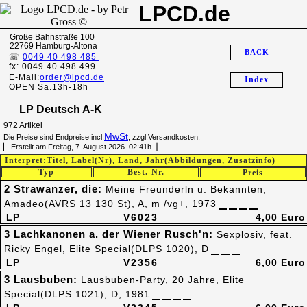
LPCD.de
Große Bahnstraße 100
22769 Hamburg-Altona
BACK
☏
0049 40 498 485
fx: 0049 40 498 499
E-Mail:
order@lpcd.de
Index
OPEN Sa.13h-18h
LP Deutsch A-K
972 Artikel
MwSt
Die Preise sind Endpreise incl.
, zzgl.Versandkosten.
▏ Erstellt am Freitag, 7. August 2026 02:41h▕
Interpret:Titel, Label(Nr), Land, Jahr(Abbildungen, Zusatzinfo)
Typ
Best.-Nr.
Preis
2 Strawanzer, die:
Meine Freunderln u. Bekannten,
Amadeo(AVRS 13 130 St), A, m /vg+, 1973
LP
V6023
4,00 Euro
3 Lachkanonen a. der Wiener Rusch'n:
Sexplosiv, feat.
Ricky Engel, Elite Special(DLPS 1020), D
LP
V2356
6,00 Euro
3 Lausbuben:
Lausbuben-Party, 20 Jahre, Elite
Special(DLPS 1021), D, 1981