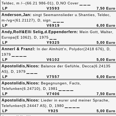
Teldec, m /--(66.21 986-01), D,NO Cover
LP
V3593
7,50 Euro
Anderson,Jan:
singt Seemannslieder u.Shanties, Teldec,
m-/vg+(61.21127), D, sign.
LP
V6919
6,00 Euro
Andy,Rolf&Elli Selig,d.Eppendorfern:
Mein Gott, Walter,
Europa(E 1062), D, 1975
LP
Y9325
5,00 Euro
Annerl & Franzl:
In der Almhütt'n, Polydor(2418 676), D,
1979
LP
V6102
5,00 Euro
Apostolidis,Nicos:
Balance der Gefühle, Decca(6.24135
AS), D, 1979
LP
V7557
6,00 Euro
Apostolidis,Nicos:
Begegnungen, Facts,
Telefunken(6.24710), D, 1981
LP
V7406
7,50 Euro
Apostolidis,Nicos:
Lieder in eurer und meiner Sprache,
Telefunken(6.24447 AS), D, 1980
LP
Y925
5,00 Euro