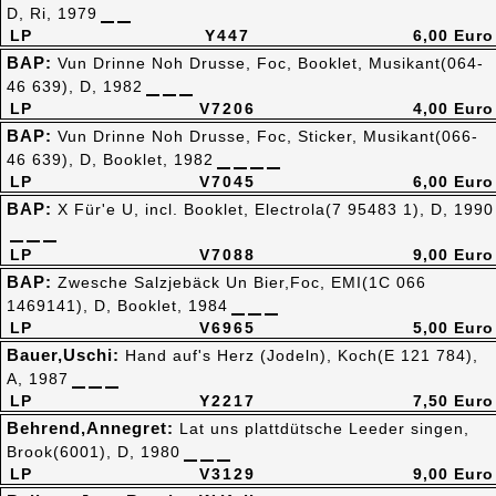
D, Ri, 1979
LP
Y447
6,00 Euro
BAP:
Vun Drinne Noh Drusse, Foc, Booklet, Musikant(064-
46 639), D, 1982
LP
V7206
4,00 Euro
BAP:
Vun Drinne Noh Drusse, Foc, Sticker, Musikant(066-
46 639), D, Booklet, 1982
LP
V7045
6,00 Euro
BAP:
X Für'e U, incl. Booklet, Electrola(7 95483 1), D, 1990
LP
V7088
9,00 Euro
BAP:
Zwesche Salzjebäck Un Bier,Foc, EMI(1C 066
1469141), D, Booklet, 1984
LP
V6965
5,00 Euro
Bauer,Uschi:
Hand auf's Herz (Jodeln), Koch(E 121 784),
A, 1987
LP
Y2217
7,50 Euro
Behrend,Annegret:
Lat uns plattdütsche Leeder singen,
Brook(6001), D, 1980
LP
V3129
9,00 Euro