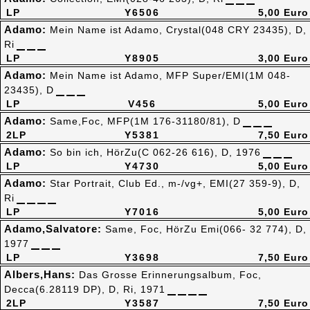
LP
Y6506
5,00 Euro
Adamo:
Mein Name ist Adamo, Crystal(048 CRY 23435), D,
Ri
LP
Y8905
3,00 Euro
Adamo:
Mein Name ist Adamo, MFP Super/EMI(1M 048-
23435), D
LP
V456
5,00 Euro
Adamo:
Same,Foc, MFP(1M 176-31180/81), D
2LP
Y5381
7,50 Euro
Adamo:
So bin ich, HörZu(C 062-26 616), D, 1976
LP
Y4730
5,00 Euro
Adamo:
Star Portrait, Club Ed., m-/vg+, EMI(27 359-9), D,
Ri
LP
Y7016
5,00 Euro
Adamo,Salvatore:
Same, Foc, HörZu Emi(066- 32 774), D,
1977
LP
Y3698
7,50 Euro
Albers,Hans:
Das Grosse Erinnerungsalbum, Foc,
Decca(6.28119 DP), D, Ri, 1971
2LP
Y3587
7,50 Euro