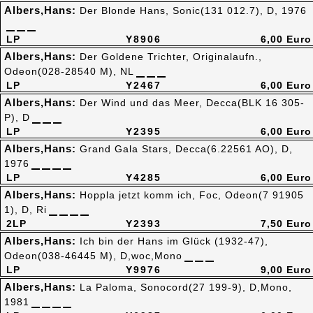
Albers,Hans:
Der Blonde Hans, Sonic(131 012.7), D, 1976
LP
Y8906
6,00 Euro
Albers,Hans:
Der Goldene Trichter, Originalaufn.,
Odeon(028-28540 M), NL
LP
Y2467
6,00 Euro
Albers,Hans:
Der Wind und das Meer, Decca(BLK 16 305-
P), D
LP
Y2395
6,00 Euro
Albers,Hans:
Grand Gala Stars, Decca(6.22561 AO), D,
1976
LP
Y4285
6,00 Euro
Albers,Hans:
Hoppla jetzt komm ich, Foc, Odeon(7 91905
1), D, Ri
2LP
Y2393
7,50 Euro
Albers,Hans:
Ich bin der Hans im Glück (1932-47),
Odeon(038-46445 M), D,woc,Mono
LP
Y9976
9,00 Euro
Albers,Hans:
La Paloma, Sonocord(27 199-9), D,Mono,
1981