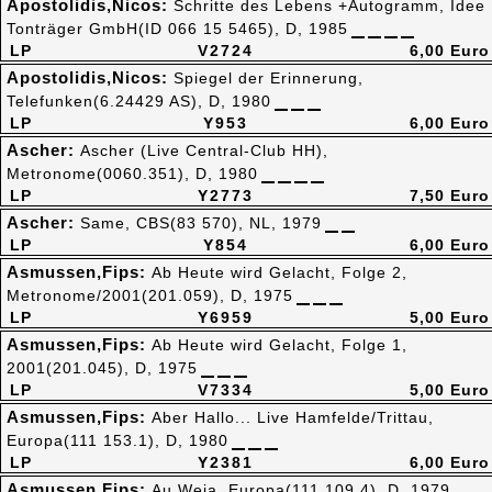
Apostolidis,Nicos:
Schritte des Lebens +Autogramm, Idee
Tonträger GmbH(ID 066 15 5465), D, 1985
LP
V2724
6,00 Euro
Apostolidis,Nicos:
Spiegel der Erinnerung,
Telefunken(6.24429 AS), D, 1980
LP
Y953
6,00 Euro
Ascher:
Ascher (Live Central-Club HH),
Metronome(0060.351), D, 1980
LP
Y2773
7,50 Euro
Ascher:
Same, CBS(83 570), NL, 1979
LP
Y854
6,00 Euro
Asmussen,Fips:
Ab Heute wird Gelacht, Folge 2,
Metronome/2001(201.059), D, 1975
LP
Y6959
5,00 Euro
Asmussen,Fips:
Ab Heute wird Gelacht, Folge 1,
2001(201.045), D, 1975
LP
V7334
5,00 Euro
Asmussen,Fips:
Aber Hallo... Live Hamfelde/Trittau,
Europa(111 153.1), D, 1980
LP
Y2381
6,00 Euro
Asmussen,Fips:
Au Weia, Europa(111 109.4), D, 1979