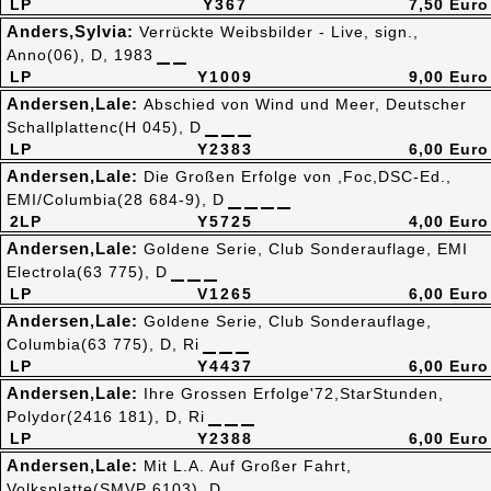
LP
Y367
7,50 Euro
Anders,Sylvia:
Verrückte Weibsbilder - Live, sign.,
Anno(06), D, 1983
LP
Y1009
9,00 Euro
Andersen,Lale:
Abschied von Wind und Meer, Deutscher
Schallplattenc(H 045), D
LP
Y2383
6,00 Euro
Andersen,Lale:
Die Großen Erfolge von ,Foc,DSC-Ed.,
EMI/Columbia(28 684-9), D
2LP
Y5725
4,00 Euro
Andersen,Lale:
Goldene Serie, Club Sonderauflage, EMI
Electrola(63 775), D
LP
V1265
6,00 Euro
Andersen,Lale:
Goldene Serie, Club Sonderauflage,
Columbia(63 775), D, Ri
LP
Y4437
6,00 Euro
Andersen,Lale:
Ihre Grossen Erfolge'72,StarStunden,
Polydor(2416 181), D, Ri
LP
Y2388
6,00 Euro
Andersen,Lale:
Mit L.A. Auf Großer Fahrt,
Volksplatte(SMVP 6103), D