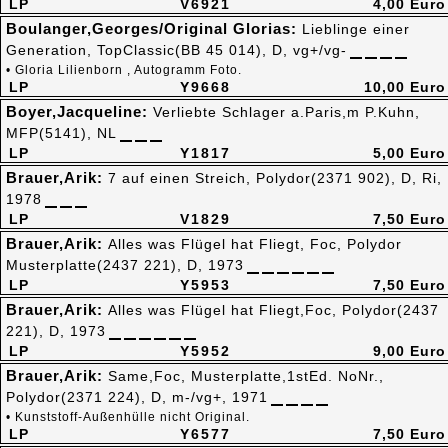
LP
V6921
4,00 Euro
Boulanger,Georges/Original Glorias:
Lieblinge einer
Generation, TopClassic(BB 45 014), D, vg+/vg-
• Gloria Lilienborn , Autogramm Foto.
LP
Y9668
10,00 Euro
Boyer,Jacqueline:
Verliebte Schlager a.Paris,m P.Kuhn,
MFP(5141), NL
LP
Y1817
5,00 Euro
Brauer,Arik:
7 auf einen Streich, Polydor(2371 902), D, Ri,
1978
LP
V1829
7,50 Euro
Brauer,Arik:
Alles was Flügel hat Fliegt, Foc, Polydor
Musterplatte(2437 221), D, 1973
LP
Y5953
7,50 Euro
Brauer,Arik:
Alles was Flügel hat Fliegt,Foc, Polydor(2437
221), D, 1973
LP
Y5952
9,00 Euro
Brauer,Arik:
Same,Foc, Musterplatte,1stEd. NoNr.,
Polydor(2371 224), D, m-/vg+, 1971
• Kunststoff-Außenhülle nicht Original.
LP
Y6577
7,50 Euro