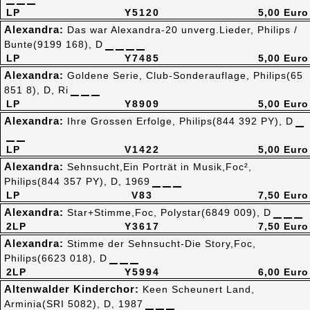
LP
Y5120
5,00 Euro
Alexandra:
Das war Alexandra-20 unverg.Lieder, Philips /
Bunte(9199 168), D
LP
Y7485
5,00 Euro
Alexandra:
Goldene Serie, Club-Sonderauflage, Philips(65
851 8), D, Ri
LP
Y8909
5,00 Euro
Alexandra:
Ihre Grossen Erfolge, Philips(844 392 PY), D
LP
V1422
5,00 Euro
Alexandra:
Sehnsucht,Ein Porträt in Musik,Foc²,
Philips(844 357 PY), D, 1969
LP
V83
7,50 Euro
Alexandra:
Star+Stimme,Foc, Polystar(6849 009), D
2LP
Y3617
7,50 Euro
Alexandra:
Stimme der Sehnsucht-Die Story,Foc,
Philips(6623 018), D
2LP
Y5994
6,00 Euro
Altenwalder Kinderchor:
Keen Scheunert Land,
Arminia(SRI 5082), D, 1987