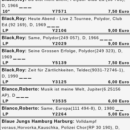
D, 1966
10"
Y7571
7,50 Euro
Black,Roy:
Heute Abend - Live 2.Tournee, Polydor, Club
Ed.(92 169), D, 1969
LP
Y2106
9,00 Euro
Black,Roy:
Same, Polydor(249 057), D, 1966
LP
Y2029
9,00 Euro
Black,Roy:
Seine Grossen Erfolge, Polydor(249 323), D,
1969
LP
Y5139
7,50 Euro
Black,Roy:
Zeit für Zärtlichkeiten, Teldec(9031-72746-1),
D, 1990
LP
Y3125
6,00 Euro
Blanco,Roberto:
Musik ist meine Welt, Jupiter(6.25156
AP), D
LP
Y3535
6,00 Euro
Blanco,Roberto:
Same, Europa(111 494-8), D, 1980
LP
Y2264
5,00 Euro
Blaue Jungs Hamburg Harburg:
Volldampf
voraus,Horvorka,Kauschka, Polizei Chor(RP 30 190), D,