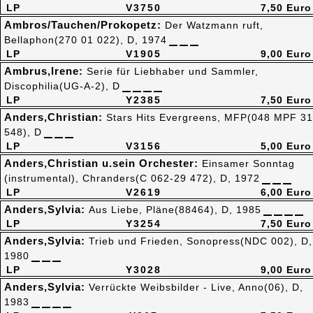
LP
V3750
7,50 Euro
Ambros/Tauchen/Prokopetz:
Der Watzmann ruft,
Bellaphon(270 01 022), D, 1974
LP
V1905
9,00 Euro
Ambrus,Irene:
Serie für Liebhaber und Sammler,
Discophilia(UG-A-2), D
LP
Y2385
7,50 Euro
Anders,Christian:
Stars Hits Evergreens, MFP(048 MPF 31
548), D
LP
V3156
5,00 Euro
Anders,Christian u.sein Orchester:
Einsamer Sonntag
(instrumental), Chranders(C 062-29 472), D, 1972
LP
V2619
6,00 Euro
Anders,Sylvia:
Aus Liebe, Pläne(88464), D, 1985
LP
Y3254
7,50 Euro
Anders,Sylvia:
Trieb und Frieden, Sonopress(NDC 002), D,
1980
LP
Y3028
9,00 Euro
Anders,Sylvia:
Verrückte Weibsbilder - Live, Anno(06), D,
1983