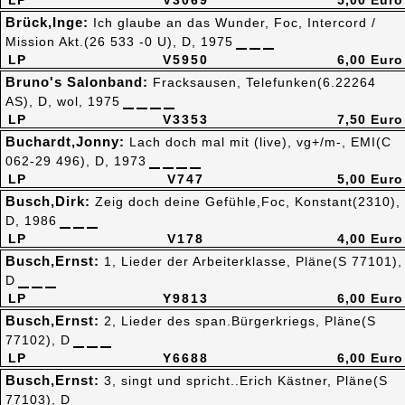
LP
V3069
5,00 Euro
Brück,Inge:
Ich glaube an das Wunder, Foc, Intercord /
Mission Akt.(26 533 -0 U), D, 1975
LP
V5950
6,00 Euro
Bruno's Salonband:
Fracksausen, Telefunken(6.22264
AS), D, wol, 1975
LP
V3353
7,50 Euro
Buchardt,Jonny:
Lach doch mal mit (live), vg+/m-, EMI(C
062-29 496), D, 1973
LP
V747
5,00 Euro
Busch,Dirk:
Zeig doch deine Gefühle,Foc, Konstant(2310),
D, 1986
LP
V178
4,00 Euro
Busch,Ernst:
1, Lieder der Arbeiterklasse, Pläne(S 77101),
D
LP
Y9813
6,00 Euro
Busch,Ernst:
2, Lieder des span.Bürgerkriegs, Pläne(S
77102), D
LP
Y6688
6,00 Euro
Busch,Ernst:
3, singt und spricht..Erich Kästner, Pläne(S
77103), D