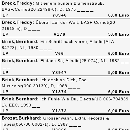
Breck,Freddy:
Mit einem bunten Blumenstrauß,
BASF/Cornet(20 22498-6), D, 1975
LP
Y8946
6,00 Euro
Breck,Freddy:
Überall auf der Welt, BASF Cornet(20
21619-5), D
LP
V176
5,00 Euro
Brink,Bernhard:
Ein Schritt nach vorne, Alladin(ALA
84723), NL, 1980
LP
V66
6,00 Euro
Brink,Bernhard:
Einfach So, Alladin(25 074), NL, 1982
LP
Y8947
5,00 Euro
Brink,Bernhard:
Ich denk an Dich, Foc,
Musicolor(090.30139), D, 1988
LP
Y1374
6,00 Euro
Brink,Bernhard:
Ich Fühle Wie Du, Electra(1C 066-794839
1), EEC, 1990
LP
Y1373
6,00 Euro
Brozat,Burkhard:
Grössenwahn, Extra Records &
Tapes(066-30 0002-1), D, 1987