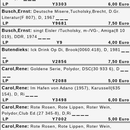
LP
Y3303
6,00 Euro
Busch,Ernst:
Deutsche Misere,Tucholsky,Brecht, D.Gr.
Literatur(F 807), D, 1967
LP
Y9681
7,50 Euro
Busch,Ernst:
singt Eisler /Tucholsky, m-/VG-, Amiga(8 10
019), DDR, 1974
LP
Y9
4,00 Euro
Butendieks:
Ick Drink Op Di, Brook(0060.418), D, 1981
LP
V2856
7,50 Euro
Carol,Rene:
Goldene Serie, Polydor, DSC(30 933 6), D
LP
Y2088
5,00 Euro
Carol,Rene:
Im Hafen von Adano (1957), Karussell(635
154), D, Ri
LP
Y3498
6,00 Euro
Carol,Rene:
Rote Rosen, Rote Lippen, Roter Wein,
Polydor,Club Ed.(27 345-8), D,Ri
LP
Y7002
5,00 Euro
Carol,Rene:
Rote Rosen, Rote Lippen, Roter Wein,