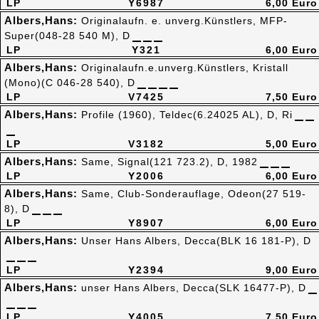
LP
Y6987
6,00 Euro
Albers,Hans:
Originalaufn. e. unverg.Künstlers, MFP-
Super(048-28 540 M), D
LP
Y321
6,00 Euro
Albers,Hans:
Originalaufn.e.unverg.Künstlers, Kristall
(Mono)(C 046-28 540), D
LP
V7425
7,50 Euro
Albers,Hans:
Profile (1960), Teldec(6.24025 AL), D, Ri
LP
V3182
5,00 Euro
Albers,Hans:
Same, Signal(121 723.2), D, 1982
LP
Y2006
6,00 Euro
Albers,Hans:
Same, Club-Sonderauflage, Odeon(27 519-
8), D
LP
Y8907
6,00 Euro
Albers,Hans:
Unser Hans Albers, Decca(BLK 16 181-P), D
LP
Y2394
9,00 Euro
Albers,Hans:
unser Hans Albers, Decca(SLK 16477-P), D
LP
Y4005
7,50 Euro