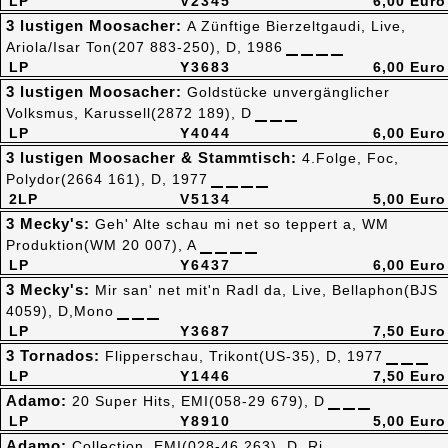
LP
V2345
6,00 Euro
3 lustigen Moosacher:
A Zünftige Bierzeltgaudi, Live,
Ariola/Isar Ton(207 883-250), D, 1986
LP
Y3683
6,00 Euro
3 lustigen Moosacher:
Goldstücke unvergänglicher
Volksmus, Karussell(2872 189), D
LP
Y4044
6,00 Euro
3 lustigen Moosacher & Stammtisch:
4.Folge, Foc,
Polydor(2664 161), D, 1977
2LP
V5134
5,00 Euro
3 Mecky's:
Geh' Alte schau mi net so teppert a, WM
Produktion(WM 20 007), A
LP
Y6437
6,00 Euro
3 Mecky's:
Mir san' net mit'n Radl da, Live, Bellaphon(BJS
4059), D,Mono
LP
Y3687
7,50 Euro
3 Tornados:
Flipperschau, Trikont(US-35), D, 1977
LP
Y1446
7,50 Euro
Adamo:
20 Super Hits, EMI(058-29 679), D
LP
Y8910
5,00 Euro
Adamo:
Collection, EMI(028-46 263), D, Ri