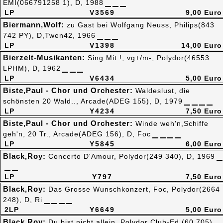
EMI(066791258 1), D, 1988
LP
V3569
9,00 Euro
Biermann,Wolf:
zu Gast bei Wolfgang Neuss, Philips(843
742 PY), D,Twen42, 1966
LP
V1398
14,00 Euro
Bierzelt-Musikanten:
Sing Mit !, vg+/m-, Polydor(46553
LPHM), D, 1962
LP
V6434
5,00 Euro
Biste,Paul - Chor und Orchester:
Waldeslust, die
schönsten 20 Wald.., Arcade(ADEG 155), D, 1979
LP
Y4234
7,50 Euro
Biste,Paul - Chor und Orchester:
Winde weh'n,Schiffe
geh'n, 20 Tr., Arcade(ADEG 156), D, Foc
LP
Y5845
6,00 Euro
Black,Roy:
Concerto D'Amour, Polydor(249 340), D, 1969
LP
Y797
7,50 Euro
Black,Roy:
Das Grosse Wunschkonzert, Foc, Polydor(2664
248), D, Ri
2LP
Y6649
5,00 Euro
Black,Roy:
Du bist nicht allein, Polydor Club-Ed.(60 705),