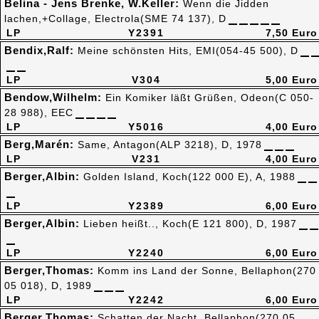
Belina - Jens Brenke, W.Keller:
Wenn die Jidden
lachen,+Collage, Electrola(SME 74 137), D
LP
Y2391
7,50 Euro
Bendix,Ralf:
Meine schönsten Hits, EMI(054-45 500), D
LP
V304
5,00 Euro
Bendow,Wilhelm:
Ein Komiker läßt Grüßen, Odeon(C 050-
28 988), EEC
LP
Y5016
4,00 Euro
Berg,Marén:
Same, Antagon(ALP 3218), D, 1978
LP
V231
4,00 Euro
Berger,Albin:
Golden Island, Koch(122 000 E), A, 1988
LP
Y2389
6,00 Euro
Berger,Albin:
Lieben heißt.., Koch(E 121 800), D, 1987
LP
Y2240
6,00 Euro
Berger,Thomas:
Komm ins Land der Sonne, Bellaphon(270
05 018), D, 1989
LP
Y2242
6,00 Euro
Berger,Thomas:
Schatten der Nacht, Bellaphon(270 05