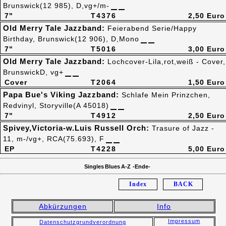
Brunswick(12 985), D,vg+/m-
7"
T4376
2,50 Euro
Old Merry Tale Jazzband:
Feierabend Serie/Happy
Birthday, Brunswick(12 906), D,Mono
7"
T5016
3,00 Euro
Old Merry Tale Jazzband:
Lochcover-Lila,rot,weiß - Cover,
BrunswickD, vg+
Cover
T2064
1,50 Euro
Papa Bue's Viking Jazzband:
Schlafe Mein Prinzchen,
Redvinyl, Storyville(A 45018)
7"
T4912
2,50 Euro
Spivey,Victoria-w.Luis Russell Orch:
Trasure of Jazz -
11, m-/vg+, RCA(75.693), F
EP
T4228
5,00 Euro
Singles Blues A-Z -Ende-
Index
BACK
Abkürzungen
Info
Impressum
Datenschutzgrundverordnung