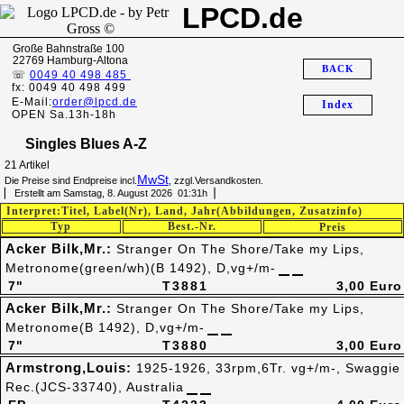
LPCD.de
Große Bahnstraße 100
22769 Hamburg-Altona
BACK
☏
0049 40 498 485
fx: 0049 40 498 499
E-Mail:
order@lpcd.de
Index
OPEN Sa.13h-18h
Singles Blues A-Z
21 Artikel
MwSt
Die Preise sind Endpreise incl.
, zzgl.Versandkosten.
▏ Erstellt am Samstag, 8. August 2026 01:31h▕
Interpret:Titel, Label(Nr), Land, Jahr(Abbildungen, Zusatzinfo)
Typ
Best.-Nr.
Preis
Acker Bilk,Mr.:
Stranger On The Shore/Take my Lips,
Metronome(green/wh)(B 1492), D,vg+/m-
7"
T3881
3,00 Euro
Acker Bilk,Mr.:
Stranger On The Shore/Take my Lips,
Metronome(B 1492), D,vg+/m-
7"
T3880
3,00 Euro
Armstrong,Louis:
1925-1926, 33rpm,6Tr. vg+/m-, Swaggie
Rec.(JCS-33740), Australia