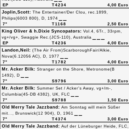
EP
T4234
4,00 Euro
Joplin,Scott:
The Entertainer/Der Clou, rec.1899,
Philips(6003 800), D, 1974
7"
T1168
2,50 Euro
King Oliver & h.Dixie Syncopators:
Vol.4, 6Tr., 33rpm,
vg+/vg+, Swaggie Rec.(JCS-110), Australia
EP
T4236
4,00 Euro
Landon,Neil:
(The Air From)ScarboroughFair/Alkie,
Nova(6.12056 AC), D, 1977
7"
T1782
4,00 Euro
Mr. Acker Bilk:
Stranger on the Shore, Metronome(B
1492), D
7"
S9796
3,00 Euro
Mr. Acker Bilk:
Summer Set / Acker's Away, vg+/m-,
Columbia(45-DB 4382), UK, FLC
7"
S9788
1,50 Euro
Old Merry Tale Jazzband:
Am Sonntag will mein Süßer
mit..., Brunswick(12 904), D, 1961
7"
T4374
3,00 Euro
Old Merry Tale Jazzband:
Auf der Lüneburger Heide, FLC,