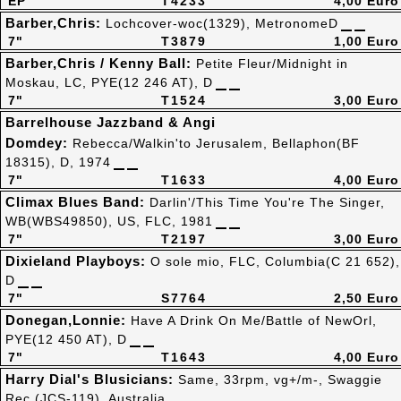
EP
T4233
4,00 Euro
Barber,Chris:
Lochcover-woc(1329), MetronomeD
7"
T3879
1,00 Euro
Barber,Chris / Kenny Ball:
Petite Fleur/Midnight in
Moskau, LC, PYE(12 246 AT), D
7"
T1524
3,00 Euro
Barrelhouse Jazzband & Angi
Domdey:
Rebecca/Walkin'to Jerusalem, Bellaphon(BF
18315), D, 1974
7"
T1633
4,00 Euro
Climax Blues Band:
Darlin'/This Time You're The Singer,
WB(WBS49850), US, FLC, 1981
7"
T2197
3,00 Euro
Dixieland Playboys:
O sole mio, FLC, Columbia(C 21 652),
D
7"
S7764
2,50 Euro
Donegan,Lonnie:
Have A Drink On Me/Battle of NewOrl,
PYE(12 450 AT), D
7"
T1643
4,00 Euro
Harry Dial's Blusicians:
Same, 33rpm, vg+/m-, Swaggie
Rec.(JCS-119), Australia