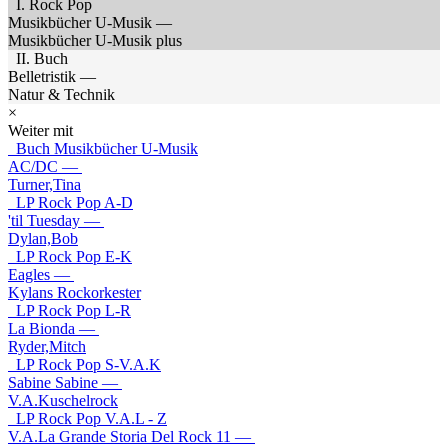
I. Rock Pop
Musikbücher U-Musik —
Musikbücher U-Musik plus
II. Buch
Belletristik —
Natur & Technik
×
Weiter mit
Buch Musikbücher U-Musik
AC/DC —
Turner,Tina
LP Rock Pop A-D
'til Tuesday —
Dylan,Bob
LP Rock Pop E-K
Eagles —
Kylans Rockorkester
LP Rock Pop L-R
La Bionda —
Ryder,Mitch
LP Rock Pop S-V.A.K
Sabine Sabine —
V.A.Kuschelrock
LP Rock Pop V.A.L - Z
V.A.La Grande Storia Del Rock 11 —