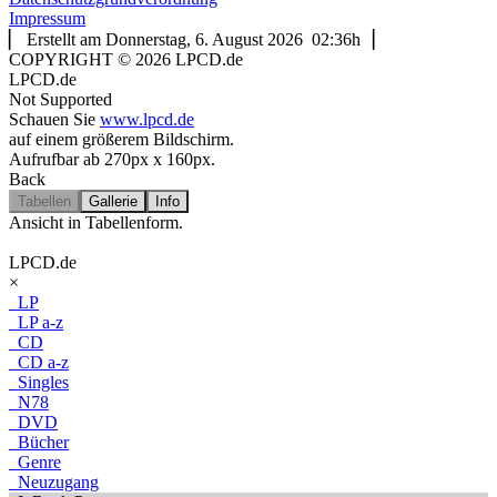
Impressum
▏ Erstellt am Donnerstag, 6. August 2026 02:36h▕
COPYRIGHT © 2026 LPCD.de
LPCD.de
Not Supported
Schauen Sie
www.lpcd.de
auf einem größerem Bildschirm.
Aufrufbar ab 270px x 160px.
Back
Tabellen
Gallerie
Info
Ansicht in Tabellenform.
LPCD.de
×
LP
LP a-z
CD
CD a-z
Singles
N78
DVD
Bücher
Genre
Neuzugang