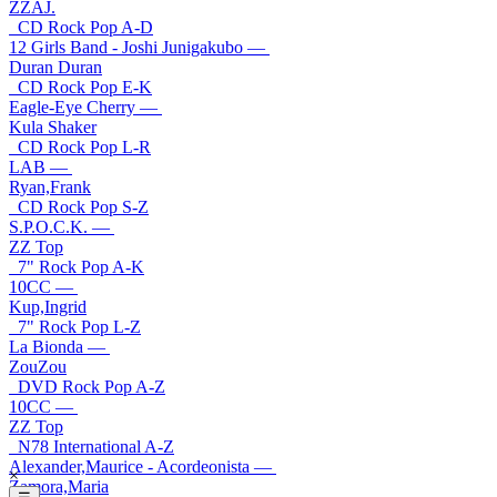
ZZAJ.
CD Rock Pop A-D
12 Girls Band - Joshi Junigakubo —
Duran Duran
CD Rock Pop E-K
Eagle-Eye Cherry —
Kula Shaker
CD Rock Pop L-R
LAB —
Ryan,Frank
CD Rock Pop S-Z
S.P.O.C.K. —
ZZ Top
7" Rock Pop A-K
10CC —
Kup,Ingrid
7" Rock Pop L-Z
La Bionda —
ZouZou
DVD Rock Pop A-Z
10CC —
ZZ Top
N78 International A-Z
Alexander,Maurice - Acordeonista —
×
Zamora,Maria