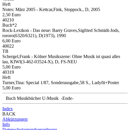
Heft
Notes:
März 2005 - Kettcar,Fink, Stoppock., D, 2005
2,50 Euro
40210
Buch*2
Rock-Lexikon - Das neue:
Barry Graves,Sigfried Schmidt-Jods,
rororo(6320/6321), D(1973), 1990
6,00 Euro
40022
TB
Schergel,Frank - Kölner Musikszene:
Ohne Musik ist quasi alles
lau, KIWI(3-462-03524-X), D, FS-NEU
5,00 Euro
40319
Heft
Turner,Tina:
Special 1/87, Sonderausgabe,58 S., Ladyfit+Poster
5,00 Euro
Buch Musikbücher U-Musik -Ende-
Index
BACK
Abkürzungen
Info
Datenschutzgrundverordnung