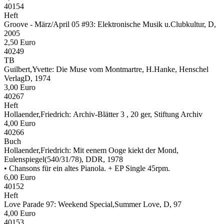
40154
Heft
Groove - März/April 05 #93:
Elektronische Musik u.Clubkultur, D,
2005
2,50 Euro
40249
TB
Guilbert,Yvette:
Die Muse vom Montmartre, H.Hanke, Henschel
VerlagD, 1974
3,00 Euro
40267
Heft
Hollaender,Friedrich:
Archiv-Blätter 3 , 20 ger, Stiftung Archiv
4,00 Euro
40266
Buch
Hollaender,Friedrich:
Mit eenem Ooge kiekt der Mond,
Eulenspiegel(540/31/78), DDR, 1978
• Chansons für ein altes Pianola. + EP Single 45rpm.
6,00 Euro
40152
Heft
Love Parade 97:
Weekend Special,Summer Love, D, 97
4,00 Euro
40153