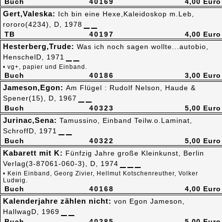
Buch
40169
4,00 Euro
Gert,Valeska:
Ich bin eine Hexe,Kaleidoskop m.Leb,
rororo(4234), D, 1978
TB
40197
4,00 Euro
Hesterberg,Trude:
Was ich noch sagen wollte...autobio,
HenschelD, 1971
• vg+, papier und Einband.
Buch
40186
3,00 Euro
Jameson,Egon:
Am Flügel : Rudolf Nelson, Haude &
Spener(15), D, 1967
Buch
40323
5,00 Euro
Jurinac,Sena:
Tamussino, Einband Teilw.o.Laminat,
SchroffD, 1971
Buch
40322
5,00 Euro
Kabarett mit K:
Fünfzig Jahre große Kleinkunst, Berlin
Verlag(3-87061-060-3), D, 1974
• Kein Einband, Georg Zivier, Hellmut Kotschenreuther, Volker
Ludwig.
Buch
40168
4,00 Euro
Kalenderjahre zählen nicht:
von Egon Jameson,
HallwagD, 1969
Buch
40285
5,00 Euro