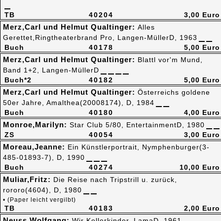
TB
40204
3,00 Euro
Merz,Carl und Helmut Qualtinger:
Alles
Gerettet,Ringtheaterbrand Pro, Langen-MüllerD, 1963
Buch
40178
5,00 Euro
Merz,Carl und Helmut Qualtinger:
Blattl vor'm Mund,
Band 1+2, Langen-MüllerD
Buch*2
40182
5,00 Euro
Merz,Carl und Helmut Qualtinger:
Österreichs goldene
50er Jahre, Amalthea(20008174), D, 1984
Buch
40180
4,00 Euro
Monroe,Marilyn:
Star Club 5/80, EntertainmentD, 1980
ZS
40054
3,00 Euro
Moreau,Jeanne:
Ein Künstlerportrait, Nymphenburger(3-
485-01893-7), D, 1990
Buch
40274
10,00 Euro
Muliar,Fritz:
Die Reise nach Tripstrill u. zurück,
rororo(4604), D, 1980
• (Paper leicht vergilbt)
TB
40183
2,00 Euro
Neuss,Wolfgang:
Wir Kellerkinder, LamaD, 1961