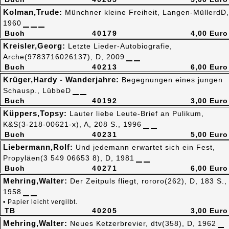
Kolman,Trude:
Münchner kleine Freiheit, Langen-MüllerdD,
1960
Buch
40179
4,00 Euro
Kreisler,Georg:
Letzte Lieder-Autobiografie,
Arche(9783716026137), D, 2009
Buch
40213
6,00 Euro
Krüger,Hardy - Wanderjahre:
Begegnungen eines jungen
Schausp., LübbeD
Buch
40192
3,00 Euro
Küppers,Topsy:
Lauter liebe Leute-Brief an Pulikum,
K&S(3-218-00621-x), A, 208 S., 1996
Buch
40231
5,00 Euro
Liebermann,Rolf:
Und jedemann erwartet sich ein Fest,
Propyläen(3 549 06653 8), D, 1981
Buch
40271
6,00 Euro
Mehring,Walter:
Der Zeitpuls fliegt, rororo(262), D, 183 S.,
1958
• Papier leicht vergilbt.
TB
40205
3,00 Euro
Mehring,Walter:
Neues Ketzerbrevier, dtv(358), D, 1962