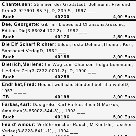
Chanteusen:
Stimmen der Großstadt, Bollmann, Frei und
Frau(3-927901-85-7), D, 239 S., 1997
Buch
40230
4,00 Euro
Dee, Georgette:
Gib mir Liebeslied,Chansons,Geschic,
Edition Dia(3 86034 102 2), , 1992
Buch
40176
2,50 Euro
Die Elf Scharf Richter:
Bilder,Texte:Dehmel,Thoma...Kerr,
Sanssouci VerlagD, 1962
Buch
40188
3,00 Euro
Dietrich,Marlene:
Ihr Weg zum Chanson-Helga Bemmann,
Lied der Zeit(3-7332-0001-2), D, 1990
Buch
40258
6,00 Euro
Endrikat,Fred:
Höchst weltliche Sündenfibel, BlanvaletD,
1957
TB
40198
3,00 Euro
Farkas,Karl:
Das große Karl Farkas Buch,G.Markus,
Amalthea(3-85002-344-3), , 1993
Buch
40196
5,00 Euro
Feu d' Amour:
Verführerischer Rauch, M.Koetzle, Taschen
Verlag(3-8228-8411-1), , 1994