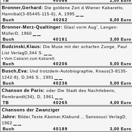
TB
40066
2,00 Euro
Bronner,Gerhard:
Die goldene Zeit d.Wiener Kabaretts,
Hannibal(3-85445-115-6), A, 1995
Buch
40262
6,00 Euro
Bronner-Merz-Qualtinger:
Glasl vorm Aug', Langen-
MüllerD, 1960
Buch
40181
3,00 Euro
Budzinski,Klaus:
Die Muse mit der scharfen Zunge, Paul
List VerlagD,344 S.
• Vom Cabaret zum Kabarett.
Buch
40206
5,00 Euro
Busch,Eva:
Und trotzdem-Autobiographie, Knaus(3-8135-
1242-8), D,346 S., 1991
Buch
40236
5,00 Euro
Chanson de Paris:
oder Die Stadt des Nachtlebens,
Rembrandt(34), D, 1961
TB
40265
4,00 Euro
Chansons der Zwanziger
Jahre:
Bilder,Texte.Kästner,Klabund.., Sanssouci VerlagD,
1962
Buch
40189
3,00 Euro