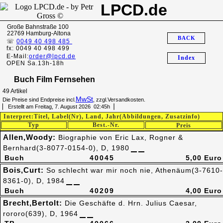
LPCD.de
Große Bahnstraße 100
22769 Hamburg-Altona
BACK
☏
0049 40 498 485
fx: 0049 40 498 499
E-Mail:
order@lpcd.de
Index
OPEN Sa.13h-18h
Buch Film Fernsehen
49 Artikel
MwSt
Die Preise sind Endpreise incl.
, zzgl.Versandkosten.
▏ Erstellt am Freitag, 7. August 2026 02:45h▕
Interpret:Titel, Label(Nr), Land, Jahr(Abbildungen, Zusatzinfo)
Typ
Best.-Nr.
Preis
Allen,Woody:
Biographie von Eric Lax, Rogner &
Bernhard(3-8077-0154-0), D, 1980
Buch
40045
5,00 Euro
Bois,Curt:
So schlecht war mir noch nie, Athenäum(3-7610-
8361-0), D, 1984
Buch
40209
4,00 Euro
Brecht,Bertolt:
Die Geschäfte d. Hrn. Julius Caesar,
rororo(639), D, 1964