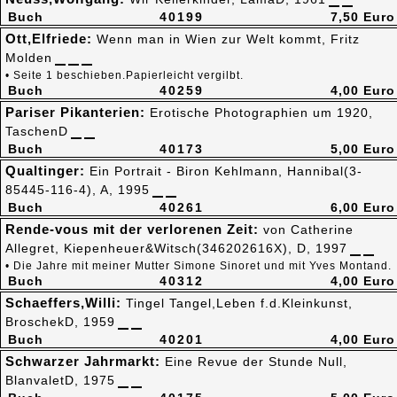
Buch
40199
7,50 Euro
Ott,Elfriede:
Wenn man in Wien zur Welt kommt, Fritz
Molden
• Seite 1 beschieben.Papierleicht vergilbt.
Buch
40259
4,00 Euro
Pariser Pikanterien:
Erotische Photographien um 1920,
TaschenD
Buch
40173
5,00 Euro
Qualtinger:
Ein Portrait - Biron Kehlmann, Hannibal(3-
85445-116-4), A, 1995
Buch
40261
6,00 Euro
Rende-vous mit der verlorenen Zeit:
von Catherine
Allegret, Kiepenheuer&Witsch(346202616X), D, 1997
• Die Jahre mit meiner Mutter Simone Sinoret und mit Yves Montand.
Buch
40312
4,00 Euro
Schaeffers,Willi:
Tingel Tangel,Leben f.d.Kleinkunst,
BroschekD, 1959
Buch
40201
4,00 Euro
Schwarzer Jahrmarkt:
Eine Revue der Stunde Null,
BlanvaletD, 1975