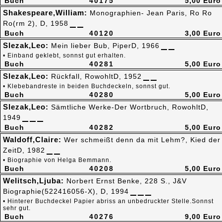
Buch
40175
5,00 Euro
Shakespeare,William:
Monographien- Jean Paris, Ro Ro
Ro(rm 2), D, 1958
Buch
40120
3,00 Euro
Slezak,Leo:
Mein lieber Bub, PiperD, 1966
• Einband geklebt, sonnst gut erhalten.
Buch
40281
5,00 Euro
Slezak,Leo:
Rückfall, RowohltD, 1952
• Klebebandreste in beiden Buchdeckeln, sonnst gut.
Buch
40280
5,00 Euro
Slezak,Leo:
Sämtliche Werke-Der Wortbruch, RowohltD,
1949
Buch
40282
5,00 Euro
Waldoff,Claire:
Wer schmeißt denn da mit Lehm?, Kied der
ZeitD, 1982
• Biographie von Helga Bemmann.
Buch
40208
5,00 Euro
Welitsch,Ljuba:
Norbert Ernst Benke, 228 S., J&V
Biographie(522416056-X), D, 1994
• Hinterer Buchdeckel Papier abriss an unbedruckter Stelle.Sonnst
sehr gut.
Buch
40276
9,00 Euro