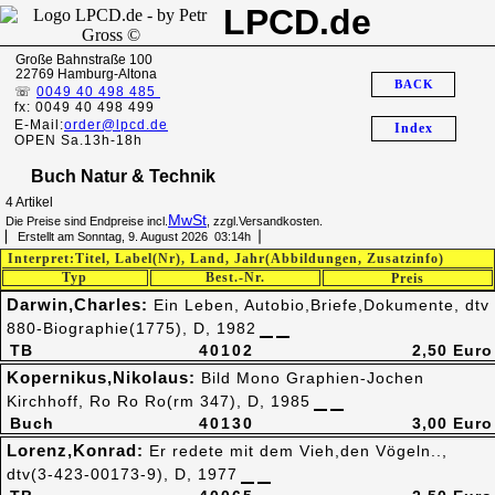
LPCD.de
Große Bahnstraße 100
22769 Hamburg-Altona
BACK
☏
0049 40 498 485
fx: 0049 40 498 499
E-Mail:
order@lpcd.de
Index
OPEN Sa.13h-18h
Buch Natur & Technik
4 Artikel
MwSt
Die Preise sind Endpreise incl.
, zzgl.Versandkosten.
▏ Erstellt am Sonntag, 9. August 2026 03:14h▕
Interpret:Titel, Label(Nr), Land, Jahr(Abbildungen, Zusatzinfo)
Typ
Best.-Nr.
Preis
Darwin,Charles:
Ein Leben, Autobio,Briefe,Dokumente, dtv
880-Biographie(1775), D, 1982
TB
40102
2,50 Euro
Kopernikus,Nikolaus:
Bild Mono Graphien-Jochen
Kirchhoff, Ro Ro Ro(rm 347), D, 1985
Buch
40130
3,00 Euro
Lorenz,Konrad:
Er redete mit dem Vieh,den Vögeln..,
dtv(3-423-00173-9), D, 1977