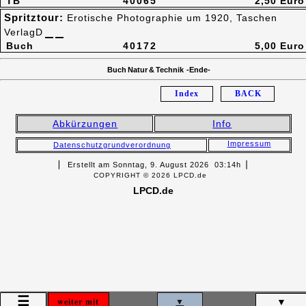
TB
40065
2,50 Euro
Spritztour:
Erotische Photographie um 1920, Taschen
VerlagD
Buch
40172
5,00 Euro
Buch Natur & Technik -Ende-
Index
BACK
Abkürzungen
Info
Impressum
Datenschutzgrundverordnung
▏ Erstellt am Sonntag, 9. August 2026 03:14h▕
COPYRIGHT © 2026 LPCD.de
LPCD.de
☰
weiter mit
▼
▼