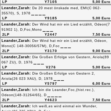
LP
Y7105
5,00 Euro
Leander,Zarah:
De 20 mest önskade med, EMI(C 062-
35570), S, 1978
LP
Y9185
5,00 Euro
Leander,Zarah:
Der Wind hat mir ein Lied erzählt, Odeon(7
91902 1), D,Foc,Mono
2LP
Y2447
7,50 Euro
Leander,Zarah:
Der Wind hat mir ein Lied erzählt, Odeon,
Mono(C 148-30056/57M), D,Foc
2LP
Y3170
9,00 Euro
Leander,Zarah:
Die Großen Erfolge von Gestern, Ariola(89
067 ZU), D, 1976
LP
V276
5,00 Euro
Leander,Zarah:
Die Großen Erfolge von Gestern 2,
Ariola(26 023 XAU), D, 1978
LP
Y5797
6,00 Euro
Leander,Zarah:
Ich bin die Leander,Foc,(hist.rec.),
Odeon(148-31264/65), D
2LP
Y4623
7,50 Euro
Leander,Zarah:
Ich weiß,es wird einmal ein Wunder,