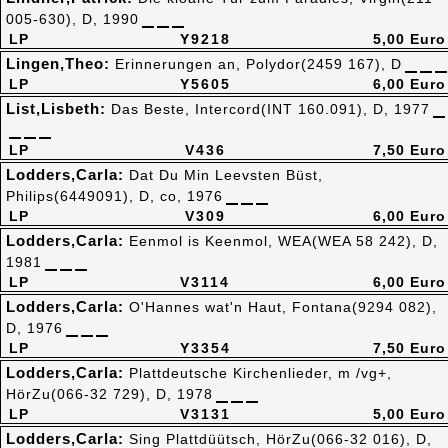
005-630), D, 1990
LP
Y9218
5,00 Euro
Lingen,Theo:
Erinnerungen an, Polydor(2459 167), D
LP
Y5605
6,00 Euro
List,Lisbeth:
Das Beste, Intercord(INT 160.091), D, 1977
LP
V436
7,50 Euro
Lodders,Carla:
Dat Du Min Leevsten Büst,
Philips(6449091), D, co, 1976
LP
V309
6,00 Euro
Lodders,Carla:
Eenmol is Keenmol, WEA(WEA 58 242), D,
1981
LP
V3114
6,00 Euro
Lodders,Carla:
O'Hannes wat'n Haut, Fontana(9294 082),
D, 1976
LP
Y3354
7,50 Euro
Lodders,Carla:
Plattdeutsche Kirchenlieder, m /vg+,
HörZu(066-32 729), D, 1978
LP
V3131
5,00 Euro
Lodders,Carla:
Sing Plattdüütsch, HörZu(066-32 016), D,