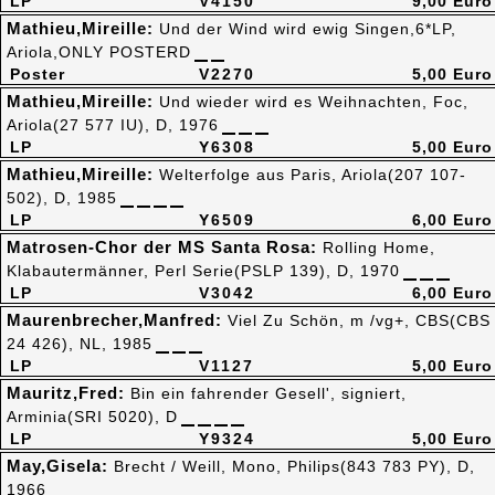
LP
V4150
9,00 Euro
Mathieu,Mireille:
Und der Wind wird ewig Singen,6*LP,
Ariola,ONLY POSTERD
Poster
V2270
5,00 Euro
Mathieu,Mireille:
Und wieder wird es Weihnachten, Foc,
Ariola(27 577 IU), D, 1976
LP
Y6308
5,00 Euro
Mathieu,Mireille:
Welterfolge aus Paris, Ariola(207 107-
502), D, 1985
LP
Y6509
6,00 Euro
Matrosen-Chor der MS Santa Rosa:
Rolling Home,
Klabautermänner, Perl Serie(PSLP 139), D, 1970
LP
V3042
6,00 Euro
Maurenbrecher,Manfred:
Viel Zu Schön, m /vg+, CBS(CBS
24 426), NL, 1985
LP
V1127
5,00 Euro
Mauritz,Fred:
Bin ein fahrender Gesell', signiert,
Arminia(SRI 5020), D
LP
Y9324
5,00 Euro
May,Gisela:
Brecht / Weill, Mono, Philips(843 783 PY), D,
1966