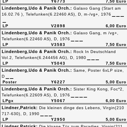
LP
Y6773
7,50 Euro
Lindenberg,Udo & Panik Orch.:
Galaxo Gang (Start am
16.02.76 ), Telefunken(6.22460 AS), D, m-/vg+, 1976
LP
V2898
6,00 Euro
Lindenberg,Udo & Panik Orch.:
Galaxo Gang, m /vg+,
Telefunken(6.22460 AS), D, 1976
LP
V3583
7,50 Euro
Lindenberg,Udo & Panik Orch.:
Rock In Deutschland
Vol.2, Telefunken(6.244456 AG), D, 1980
LP
Y5043
7,50 Euro
Lindenberg,Udo & Panik Orch.:
Same, Poster 6xLP size,
D
Poster
Y6227
5,00 Euro
Lindenberg,Udo & Panik Orch.:
Sister King Kong, Foc*2,
Telefunken(6.22609 AS), D, 1976
LPgx
Y5067
6,00 Euro
Lindner,Patrick:
Die kleinen dinge des Lebens, Virgin(210
717-630), D, 1990
LP
Y2950
5,00 Euro
Lindner,Patrick:
Die kloane Tür zum Paradies, Virgin(211