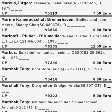
Marcus,Jürgen:
Premiere, Telefunken(6.21192 AS), D,
1975
LP
Y5113
7,50 Euro
Marine Kameradschaft Bremerhaven:
Endlos sind jene
Meere, Shanty Chor(SC 080378), D
LP
V3860
6,00 Euro
Marinoff - Pluhar - D'Almeida:
Wiener Lieder, Extraplatte/
E.T.E.(EX 121 /Nr.004), , 1990
LP
Y6202
12,50 Euro
Markus:
Es könnt' romantisch sein..., CBS(CBS 25 661),
NL, 1983
LP
Y7346
6,00 Euro
Marshall,Tony:
Bora Bora, Ariola(26 379 OT), D, 1978
LP
Y5416
6,00 Euro
Marshall,Tony:
Die großen Erfolge, Ariola(88 607 OT), D
LP
Y9323
5,00 Euro
Marshall,Tony:
Ich fang'für euch den Sonnenschein,
Ariola(86 261 IT), D