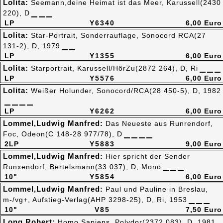
Lolita:
Seemann,deine Heimat ist das Meer, Karussell(2430
220), D
LP
Y6340
6,00 Euro
Lolita:
Star-Portrait, Sonderrauflage, Sonocord RCA(27
131-2), D, 1979
LP
Y1355
6,00 Euro
Lolita:
Starportrait, Karussell/HörZu(2872 264), D, Ri
LP
Y5576
6,00 Euro
Lolita:
Weißer Holunder, Sonocord/RCA(28 450-5), D, 1982
LP
Y6262
6,00 Euro
Lommel,Ludwig Manfred:
Das Neueste aus Runrendorf,
Foc, Odeon(C 148-28 977/78), D
2LP
Y5883
9,00 Euro
Lommel,Ludwig Manfred:
Hier spricht der Sender
Runxendorf, Bertelsmann(33 037), D, Mono
10"
Y5854
6,00 Euro
Lommel,Ludwig Manfred:
Paul und Pauline in Breslau,
m-/vg+, Aufstieg-Verlag(AHP 3298-25), D, Ri, 1953
10"
V85
7,50 Euro
Long,Robert:
Homo Sapiens, Polydor(2372 083), D, 1981