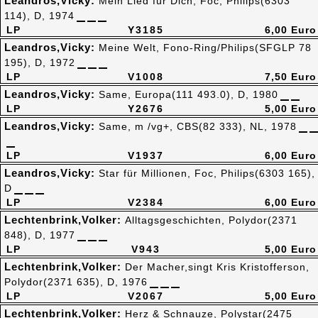
Leandros,Vicky:
Mein Lied für Dich, Foc, Philips(6303
114), D, 1974
LP
Y3185
6,00 Euro
Leandros,Vicky:
Meine Welt, Fono-Ring/Philips(SFGLP 78
195), D, 1972
LP
V1008
7,50 Euro
Leandros,Vicky:
Same, Europa(111 493.0), D, 1980
LP
Y2676
5,00 Euro
Leandros,Vicky:
Same, m /vg+, CBS(82 333), NL, 1978
LP
V1937
6,00 Euro
Leandros,Vicky:
Star für Millionen, Foc, Philips(6303 165),
D
LP
V2384
6,00 Euro
Lechtenbrink,Volker:
Alltagsgeschichten, Polydor(2371
848), D, 1977
LP
V943
5,00 Euro
Lechtenbrink,Volker:
Der Macher,singt Kris Kristofferson,
Polydor(2371 635), D, 1976
LP
V2067
5,00 Euro
Lechtenbrink,Volker:
Herz & Schnauze, Polystar(2475