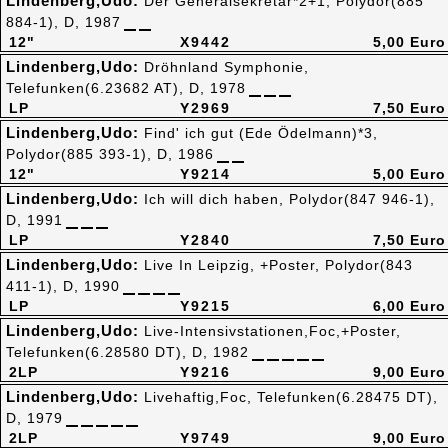
Lindenberg,Udo:
Der Generalsekretär*2+1, Polydor(885
884-1), D, 1987
12"
X9442
5,00 Euro
Lindenberg,Udo:
Dröhnland Symphonie,
Telefunken(6.23682 AT), D, 1978
LP
Y2969
7,50 Euro
Lindenberg,Udo:
Find' ich gut (Ede Ödelmann)*3,
Polydor(885 393-1), D, 1986
12"
Y9214
5,00 Euro
Lindenberg,Udo:
Ich will dich haben, Polydor(847 946-1),
D, 1991
LP
Y2840
7,50 Euro
Lindenberg,Udo:
Live In Leipzig, +Poster, Polydor(843
411-1), D, 1990
LP
Y9215
6,00 Euro
Lindenberg,Udo:
Live-Intensivstationen,Foc,+Poster,
Telefunken(6.28580 DT), D, 1982
2LP
Y9216
9,00 Euro
Lindenberg,Udo:
Livehaftig,Foc, Telefunken(6.28475 DT),
D, 1979
2LP
Y9749
9,00 Euro