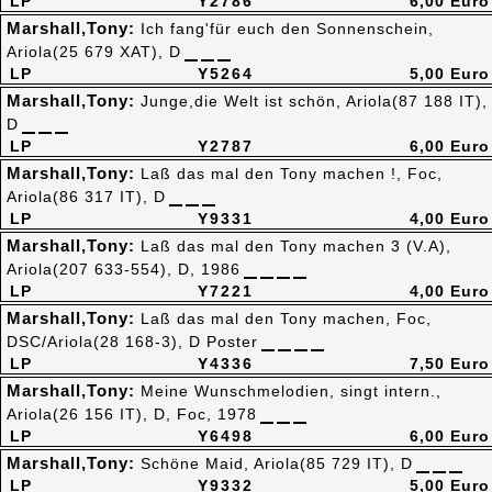
LP
Y2786
6,00 Euro
Marshall,Tony:
Ich fang'für euch den Sonnenschein,
Ariola(25 679 XAT), D
LP
Y5264
5,00 Euro
Marshall,Tony:
Junge,die Welt ist schön, Ariola(87 188 IT),
D
LP
Y2787
6,00 Euro
Marshall,Tony:
Laß das mal den Tony machen !, Foc,
Ariola(86 317 IT), D
LP
Y9331
4,00 Euro
Marshall,Tony:
Laß das mal den Tony machen 3 (V.A),
Ariola(207 633-554), D, 1986
LP
Y7221
4,00 Euro
Marshall,Tony:
Laß das mal den Tony machen, Foc,
DSC/Ariola(28 168-3), D Poster
LP
Y4336
7,50 Euro
Marshall,Tony:
Meine Wunschmelodien, singt intern.,
Ariola(26 156 IT), D, Foc, 1978
LP
Y6498
6,00 Euro
Marshall,Tony:
Schöne Maid, Ariola(85 729 IT), D
LP
Y9332
5,00 Euro