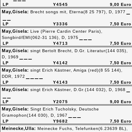
LP
Y4545
9,00 Euro
May,Gisela:
Brecht songs mit, Eterna(8 25 797), D, 1977
LP
Y3336
7,50 Euro
May,Gisela:
Live (Pierre Cardin Center Paris),
Songbird/EMI(062-31 136), D, 1975
LP
Y4713
7,50 Euro
May,Gisela:
singt Bertolt Brecht, D.Gr. Literatur(144 035),
D, 1969
LP
Y4142
7,50 Euro
May,Gisela:
singt Erich Kästner, Amiga (red)(8 55 144),
DDR, 1972
LP
Y4143
7,50 Euro
May,Gisela:
singt Erich Kästner, D.Gr.(144 032), D, 1968
LP
Y2075
9,00 Euro
May,Gisela:
Singt Erich Tucholsky, Deutsche
Gramophon(144 030), D, 1967
LP
Y9682
7,50 Euro
Meinecke,Ulla:
Meinecke Fuchs, Telefunken(6.23639 BL),