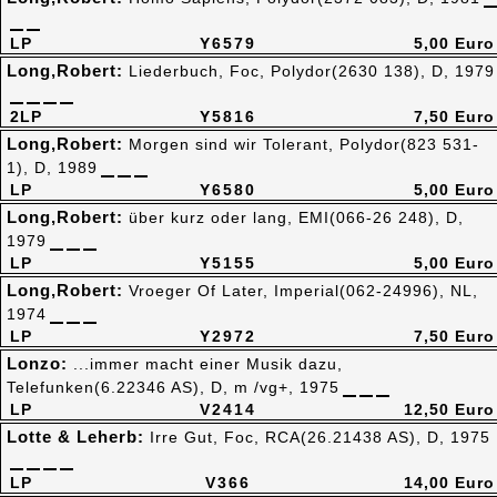
LP
Y6579
5,00 Euro
Long,Robert:
Liederbuch, Foc, Polydor(2630 138), D, 1979
2LP
Y5816
7,50 Euro
Long,Robert:
Morgen sind wir Tolerant, Polydor(823 531-
1), D, 1989
LP
Y6580
5,00 Euro
Long,Robert:
über kurz oder lang, EMI(066-26 248), D,
1979
LP
Y5155
5,00 Euro
Long,Robert:
Vroeger Of Later, Imperial(062-24996), NL,
1974
LP
Y2972
7,50 Euro
Lonzo:
...immer macht einer Musik dazu,
Telefunken(6.22346 AS), D, m /vg+, 1975
LP
V2414
12,50 Euro
Lotte & Leherb:
Irre Gut, Foc, RCA(26.21438 AS), D, 1975
LP
V366
14,00 Euro