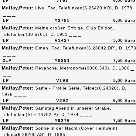
LP
V767
6,00 Euro
Maffay,Peter:
Live, Foc, Telefunken(6.23420 AO), D, 1978
LP
Y2785
6,00 Euro
Maffay,Peter:
Meine großen Erfolge, Club Edition,
Telefunken(30 6761), D, 1981
LP
V1427
5,00 Euro
Maffay,Peter:
Omen, Foc, Telefunken(6.28042 DP), D, 197
2LP
Y9291
7,50 Euro
Maffay,Peter:
Revanche, Metronome(0060.340), D, 1980
LP
V198
5,00 Euro
Maffay,Peter:
Same - Profile Serie, Teldec(6.24026), D,
1976
LP
V292
6,00 Euro
Maffay,Peter:
Samstag Abend in unserer Straße,
Telefunken(SLE 14782-P), D, 1974
LP
Y9276
7,50 Euro
Maffay,Peter:
Sonne in der Nacht (Cover Helnwein),
Teldec(6.26200 AS), D, 1985