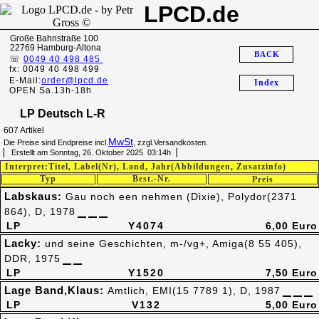
LPCD.de
Große Bahnstraße 100
22769 Hamburg-Altona
BACK
☏
0049 40 498 485
fx: 0049 40 498 499
E-Mail:
order@lpcd.de
Index
OPEN Sa.13h-18h
LP Deutsch L-R
607 Artikel
MwSt
Die Preise sind Endpreise incl.
, zzgl.Versandkosten.
▏ Erstellt am Sonntag, 26. Oktober 2025 03:14h▕
Interpret:Titel, Label(Nr), Land, Jahr(Abbildungen, Zusatzinfo)
Typ
Best.-Nr.
Preis
Labskaus:
Gau noch een nehmen (Dixie), Polydor(2371
864), D, 1978
LP
Y4074
6,00 Euro
Lacky:
und seine Geschichten, m-/vg+, Amiga(8 55 405),
DDR, 1975
LP
Y1520
7,50 Euro
Lage Band,Klaus:
Amtlich, EMI(15 7789 1), D, 1987
LP
V132
5,00 Euro