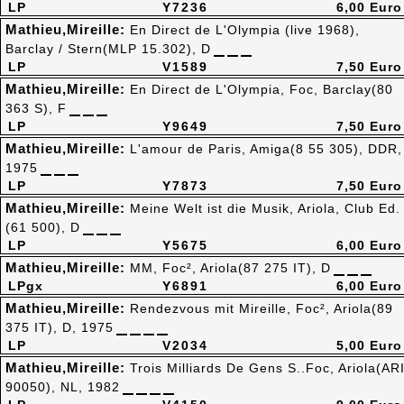
LP
Y7236
6,00 Euro
Mathieu,Mireille:
En Direct de L'Olympia (live 1968),
Barclay / Stern(MLP 15.302), D
LP
V1589
7,50 Euro
Mathieu,Mireille:
En Direct de L'Olympia, Foc, Barclay(80
363 S), F
LP
Y9649
7,50 Euro
Mathieu,Mireille:
L'amour de Paris, Amiga(8 55 305), DDR,
1975
LP
Y7873
7,50 Euro
Mathieu,Mireille:
Meine Welt ist die Musik, Ariola, Club Ed.
(61 500), D
LP
Y5675
6,00 Euro
Mathieu,Mireille:
MM, Foc², Ariola(87 275 IT), D
LPgx
Y6891
6,00 Euro
Mathieu,Mireille:
Rendezvous mit Mireille, Foc², Ariola(89
375 IT), D, 1975
LP
V2034
5,00 Euro
Mathieu,Mireille:
Trois Milliards De Gens S..Foc, Ariola(AR
90050), NL, 1982