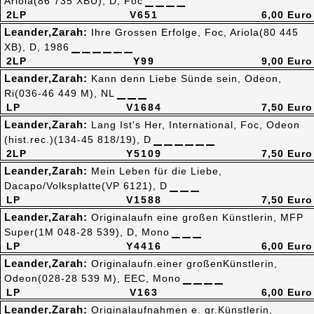
Ariola(86 735 XBU), D, Foc
2LP
V651
6,00 Euro
Leander,Zarah:
Ihre Grossen Erfolge, Foc, Ariola(80 445
XB), D, 1986
2LP
Y99
9,00 Euro
Leander,Zarah:
Kann denn Liebe Sünde sein, Odeon,
Ri(036-46 449 M), NL
LP
V1684
7,50 Euro
Leander,Zarah:
Lang Ist's Her, International, Foc, Odeon
(hist.rec.)(134-45 818/19), D
2LP
Y5109
7,50 Euro
Leander,Zarah:
Mein Leben für die Liebe,
Dacapo/Volksplatte(VP 6121), D
LP
V1588
7,50 Euro
Leander,Zarah:
Originalaufn eine großen Künstlerin, MFP
Super(1M 048-28 539), D, Mono
LP
Y4416
6,00 Euro
Leander,Zarah:
Originalaufn.einer großenKünstlerin,
Odeon(028-28 539 M), EEC, Mono
LP
V163
6,00 Euro
Leander,Zarah:
Originalaufnahmen e. gr.Künstlerin,