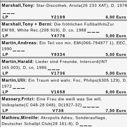
Marshall,Tony:
Star-Discothek, Ariola(26 233 XAT), D, 197
LP
Y2109
6,00 Euro
Marshall,Tony + Berni:
Die fröhlichen FußballhitsZur
EM'88, White Rec.(208 919), D, co, 1988
LP
Y4776
5,00 Euro
Martin,Andreas:
Ein Teil von mir, EMI(066-794877 1), EEC,
1990
LP
Y9334
5,00 Euro
Martin,Harald:
Lieder sind Freunde, Intercord(INT
165.003), D, co, 1986
LP
V1736
5,00 Euro
Martin,Ulli:
Ein Traum wird wahr, Foc, Philips(6305 129), D
1972
LP
V1658
6,00 Euro
Massary,Fritzi:
Eine Frau die weiß was Sie will,
Volksplatte(C 048-28 048), D(1927-32)
LP
V738
7,50 Euro
Mathieu,Mireille:
Akropolis Adieu, Sonderauflage,
Deutscher Schallpl.Club(28 161-8), D