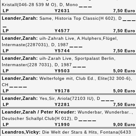
Kristall(046-28 539 M O), D, Mono
LP
Y2631
7,50 Euro
Leander,Zarah:
Same, Historia Top Classic(H 602), D
LP
Y4577
7,50 Euro
Leander,Zarah:
uih-Zahrah Live, A.Hulphers,Flügel,
Intermaste(2287031), D, 1987
LP
Y5744
7,50 Euro
Leander,Zarah:
uih-Zarah Live, Sportpalast Berlin,
Intermaster(228 7031), D, 1987
LP
Y9503
5,00 Euro
Leander,Zarah:
Welterfolge mit, Club Ed., Elite(32 300-6),
CH
LP
Y9178
5,00 Euro
Leander,Zarah:
Yes,Sir, Ariola(72103 IU), D
LP
Y2281
7,50 Euro
Leander,Zarah / Peter Kreuder:
Wunderbar, Wunderbar..,
Deutscher Schallpl.Club(H 012), D
LP
Y1990
9,00 Euro
Leandros,Vicky:
Die Welt der Stars & Hits, Fontana(6433