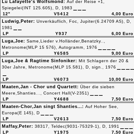
Lu Lafayette's Wolfsmond:
Auf der Reise +1,
Spiegelei(INT 125.605), D, 1983
12"
V5412
4,00 Euro
Ludwig,Peter:
Unverkäuflich, Foc, Jupiter(6.24709 AS), D,
1981
LP
Y937
6,00 Euro
Luga,Joe:
Same,Lieder v.Holländer,Benatzky..,
Metronome(MLP 15 576), Autogramm, 1976
LP
Y6585
9,00 Euro
Luga,Joe & Ragtime Sinfoniker:
Mit Schlagern der 20 &
30er Jahre, Metronome(MLP 15.581), D, sign., 1976
LP
V6073
10,00 Euro
Maaten,Jan - Chor und Quartett:
Über die sieben
Meere,Shanties..., Concert Hall(V-2351)
LP
Y4688
7,50 Euro
Maaten-Chor,Jan singt Shanties...:
Auf Hoher See,
Europa(E 145), D
LP
V2613
7,50 Euro
Maffay,Peter:
38317, Teldec(9031-75329-1), D, 1991
LP
Y1975
7,50 Euro