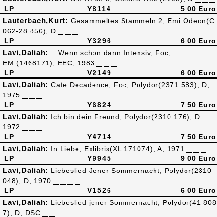
LP
Y8114
5,00 Euro
Lauterbach,Kurt:
Gesammeltes Stammeln 2, Emi Odeon(C
062-28 856), D
LP
Y3296
6,00 Euro
Lavi,Daliah:
...Wenn schon dann Intensiv, Foc,
EMI(1468171), EEC, 1983
LP
V2149
6,00 Euro
Lavi,Daliah:
Cafe Decadence, Foc, Polydor(2371 583), D,
1975
LP
Y6824
7,50 Euro
Lavi,Daliah:
Ich bin dein Freund, Polydor(2310 176), D,
1972
LP
Y4714
7,50 Euro
Lavi,Daliah:
In Liebe, Exlibris(XL 171074), A, 1971
LP
Y9945
9,00 Euro
Lavi,Daliah:
Liebeslied Jener Sommernacht, Polydor(2310
048), D, 1970
LP
V1526
6,00 Euro
Lavi,Daliah:
Liebeslied jener Sommernacht, Polydor(41 808
7), D, DSC