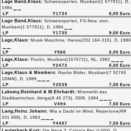
Lage Band,Klaus:
Schweissperlen, Musikant(1 577911), D,
1984
LP
Y1734
6,00 Euro
Lage Band,Klaus:
Schweissperlen, FS-New, stoc,
Musikant(1 577911), D, 1984
LP
Y1735
9,00 Euro
Lage,Klaus:
Musik Maschine, Hansa(202 164-315), D, 1980
LP
Y966
6,00 Euro
Lage,Klaus:
Positiv, Musikant(1575711), NL, 1982
LP
Y2473
6,00 Euro
Lage,Klaus & Members:
Rauhe Bilder, Musikant(7 92745
1DMM), D, 1989
LP
Y2039
7,50 Euro
Lakomy,Reinhard & M.Ehrhardt:
Mimmelitt das
Stadtkaninchen, Amiga(8 45 273), DDR, 1984
LP
V494
7,50 Euro
Lang,Heinz Johann:
Wia a Dackl im Wind, Repertoire(RR
331 008), D, 1983
LP
Y4407
7,50 Euro
Lauterbach,Kurt:
Die Neue 3, Colonia Rec.(L003), D