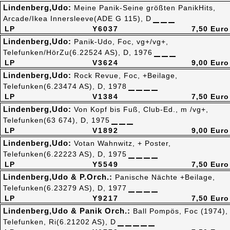
Lindenberg,Udo:
Meine Panik-Seine größten PanikHits,
Arcade/Ikea Innersleeve(ADE G 115), D
LP
Y6037
7,50 Euro
Lindenberg,Udo:
Panik-Udo, Foc, vg+/vg+,
Telefunken/HörZu(6.22524 AS), D, 1976
LP
V3624
9,00 Euro
Lindenberg,Udo:
Rock Revue, Foc, +Beilage,
Telefunken(6.23474 AS), D, 1978
LP
V1384
7,50 Euro
Lindenberg,Udo:
Von Kopf bis Fuß, Club-Ed., m /vg+,
Telefunken(63 674), D, 1975
LP
V1892
9,00 Euro
Lindenberg,Udo:
Votan Wahnwitz, + Poster,
Telefunken(6.22223 AS), D, 1975
LP
Y5549
7,50 Euro
Lindenberg,Udo & P.Orch.:
Panische Nächte +Beilage,
Telefunken(6.23279 AS), D, 1977
LP
Y9217
7,50 Euro
Lindenberg,Udo & Panik Orch.:
Ball Pompös, Foc (1974),
Telefunken, Ri(6.21202 AS), D