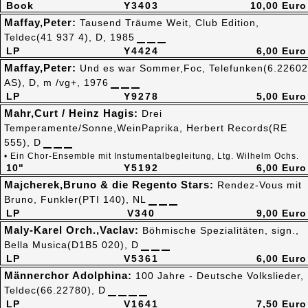
Book
Y3403
10,00 Euro
Maffay,Peter:
Tausend Träume Weit, Club Edition,
Teldec(41 937 4), D, 1985
LP
Y4424
6,00 Euro
Maffay,Peter:
Und es war Sommer,Foc, Telefunken(6.22602
AS), D, m /vg+, 1976
LP
Y9278
5,00 Euro
Mahr,Curt / Heinz Hagis:
Drei
Temperamente/Sonne,WeinPaprika, Herbert Records(RE
555), D
• Ein Chor-Ensemble mit Instumentalbegleitung, Ltg. Wilhelm Ochs.
10"
Y5192
6,00 Euro
Majcherek,Bruno & die Regento Stars:
Rendez-Vous mit
Bruno, Funkler(PTI 140), NL
LP
V340
9,00 Euro
Maly-Karel Orch.,Vaclav:
Böhmische Spezialitäten, sign.,
Bella Musica(D1B5 020), D
LP
V5361
6,00 Euro
Männerchor Adolphina:
100 Jahre - Deutsche Volkslieder,
Teldec(66.22780), D
LP
V1641
7,50 Euro