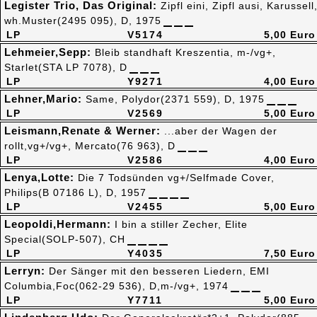
Legister Trio, Das Original:
Zipfl eini, Zipfl ausi, Karussell
wh.Muster(2495 095), D, 1975
LP
V5174
5,00 Euro
Lehmeier,Sepp:
Bleib standhaft Kreszentia, m-/vg+,
Starlet(STA LP 7078), D
LP
Y9271
4,00 Euro
Lehner,Mario:
Same, Polydor(2371 559), D, 1975
LP
V2569
5,00 Euro
Leismann,Renate & Werner:
...aber der Wagen der
rollt,vg+/vg+, Mercato(76 963), D
LP
V2586
4,00 Euro
Lenya,Lotte:
Die 7 Todsünden vg+/Selfmade Cover,
Philips(B 07186 L), D, 1957
LP
V2455
5,00 Euro
Leopoldi,Hermann:
I bin a stiller Zecher, Elite
Special(SOLP-507), CH
LP
Y4035
7,50 Euro
Lerryn:
Der Sänger mit den besseren Liedern, EMI
Columbia,Foc(062-29 536), D,m-/vg+, 1974
LP
Y7711
5,00 Euro