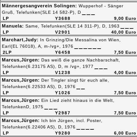
Männergesangverein Solingen:
Wupperhof - Sänger
Gruß, Telefunken(SLE 14 582-P), D
LP
Y3688
9,00 Euro
Manuela:
Same, Telefunken(SLE 14 311-P), D, 1963
LP
V2901
40,00 Euro
Marchart,Judy:
In Grinzing/Die Messalina von Wien,
Earl(EL 76018), A, m-/vg+, 1976
2LP
Y6458
7,50 Euro
Marcus,Jürgen:
Das weiß die ganze Nachbarschaft,
Telefunken(6.23175 AS), D, m /vg+, 1977
LP
V1238
4,00 Euro
Marcus,Jürgen:
Der Tingler singt für euch alle,
Telefunken(6.22533 AS), D, 1976
LP
Y1026
7,50 Euro
Marcus,Jürgen:
Ein Lied zieht hinaus in die Welt,
TelefunkenD, 1975
LP
Y2987
7,50 Euro
Marcus,Jürgen:
Ich bin Jürgen, incl. Poster,
Telefunken(6.22406 AS), D, 1976
LP
Y9280
6,00 Euro