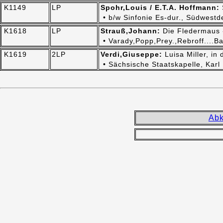
K1149
LP
Spohr,Louis / E.T.A. Hoffmann:
• b/w Sinfonie Es-dur., Südwest
K1618
LP
Strauß,Johann:
Die Fledermaus 
• Varady,Popp,Prey.,Rebroff....Ba
K1619
2LP
Verdi,Giuseppe:
Luisa Miller, in
• Sächsische Staatskapelle, Karl 
Abk