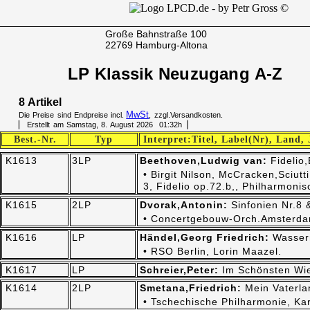
Große Bahnstraße 100
22769 Hamburg-Altona
LP Klassik Neuzugang A-Z
8 Artikel
MwSt
Die Preise sind Endpreise incl.
, zzgl.Versandkosten.
▏ Erstellt am Samstag, 8. August 2026 01:32h▕
Best.-Nr.
Typ
Interpret:Titel, Label(Nr), Land,
K1613
3LP
Beethoven,Ludwig van:
Fidelio
• Birgit Nilson, McCracken,Sciut
3, Fidelio op.72.b,, Philharmon
K1615
2LP
Dvorak,Antonin:
Sinfonien Nr.8 
• Concertgebouw-Orch.Amsterdam,
K1616
LP
Händel,Georg Friedrich:
Wasser
• RSO Berlin, Lorin Maazel.
K1617
LP
Schreier,Peter:
Im Schönsten Wi
K1614
2LP
Smetana,Friedrich:
Mein Vaterla
• Tschechische Philharmonie, Kar