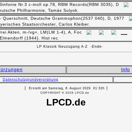
Sinfonie Nr.3 c-moll op.78, RBM Records(RBM 3035), D
deutsche Philharmonie, Tamás Sulyok.
- Querschnitt, Deutsche Grammophon(2537 040), D, 1977
yerisches Staatsorchester, Carlos Kleiber.
 drei Akten, m-/vg+, LM(LM 1-4), A, Foc
Elmendorff (1944). Hist rec.
LP Klassik Neuzugang A-Z -Ende-
ürzungen
Info
Datenschutzgrundverordnung
▏ Erstellt am Samstag, 8. August 2026 01:32h▕
COPYRIGHT © 2026 LPCD.de
LPCD.de