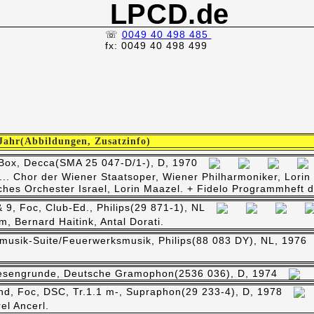
LPCD.de
☏
0049 40 498 485
fx: 0049 40 498 499
 Jahr(Abbildungen, Zusatzinfo)
,Box, Decca(SMA 25 047-D/1-), D, 1970
ti... Chor der Wiener Staatsoper, Wiener Philharmoniker, Lor
isches Orchester Israel, Lorin Maazel. + Fidelo Programmheft
& 9, Foc, Club-Ed., Philips(29 871-1), NL
 Bernard Haitink, Antal Dorati.
musik-Suite/Feuerwerksmusik, Philips(88 083 DY), NL, 1976
esengrunde, Deutsche Gramophon(2536 036), D, 1974
nd, Foc, DSC, Tr.1.1 m-, Supraphon(29 233-4), D, 1978
el Ancerl.