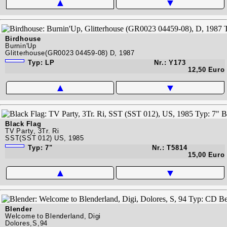
▲
▼
Birdhouse
Burnin'Up
Glitterhouse(GR0023 04459-08) D, 1987
Typ: LP
Nr.: Y173
12,50 Euro
▲
▼
Black Flag
TV Party, 3Tr. Ri
SST(SST 012) US, 1985
Typ: 7"
Nr.: T5814
15,00 Euro
▲
▼
Blender
Welcome to Blenderland, Digi
Dolores,S,94