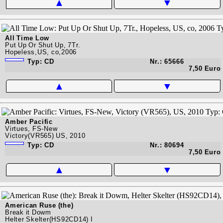
▲
▼
All Time Low
Put Up Or Shut Up, 7Tr.
Hopeless,US, co,2006
Typ: CD
Nr.: 65666
7,50 Euro
▲
▼
Amber Pacific
Virtues, FS-New
Victory(VR565) US, 2010
Typ: CD
Nr.: 80694
7,50 Euro
▲
▼
American Ruse (the)
Break it Dowm
Helter Skelter(HS92CD14) I