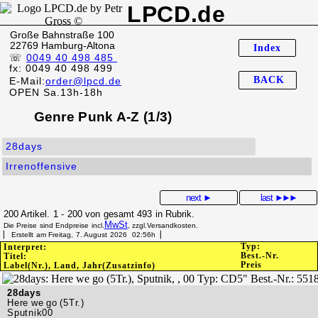
LPCD.de
Große Bahnstraße 100
22769 Hamburg-Altona
Index
☏
0049 40 498 485
fx: 0049 40 498 499
BACK
E-Mail:
order@lpcd.de
OPEN Sa.13h-18h
Genre Punk A-Z (1/3)
28days
Irrenoffensive
next ►
last
►►►
200 Artikel. 1 - 200 von gesamt 493 in Rubrik.
MwSt
Die Preise sind Endpreise incl.
, zzgl.Versandkosten.
▏ Erstellt am Freitag, 7. August 2026 02:56h▕
Typ:
Interpret:
Best.-Nr.
Titel:
Preis
Label(Nr.), Land, Jahr(Zusatzinfo)
28days
Here we go (5Tr.)
Sputnik00