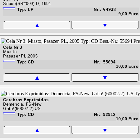
Snoop(SR#009) D, 1991
Typ: LP
Nr.: V4938
9,00 Euro
▲
▼
Cela Nr 3
Miasto
Pasazer,PL,2005
Typ: CD
Nr.: 55694
10,00 Euro
▲
▼
Cerebros Exprimidos
Demencia, FS-New
Grita!(60002-2) US
Typ: CD
Nr.: 92912
10,00 Euro
▲
▼