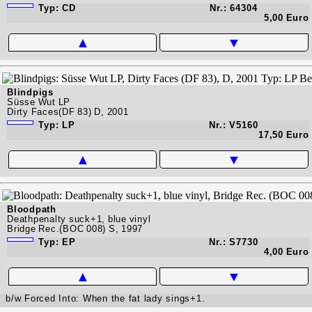
Typ: CD
Nr.: 64304
5,00 Euro
▲
▼
Blindpigs
Süsse Wut LP
Dirty Faces(DF 83) D, 2001
Typ: LP
Nr.: V5160
17,50 Euro
▲
▼
Bloodpath
Deathpenalty suck+1, blue vinyl
Bridge Rec.(BOC 008) S, 1997
Typ: EP
Nr.: S7730
4,00 Euro
▲
▼
b/w Forced Into: When the fat lady sings+1.