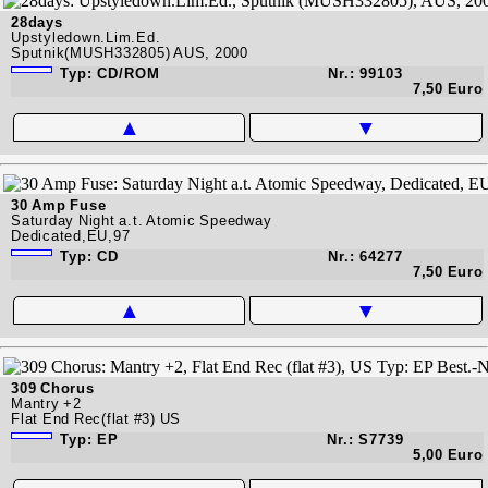
28days
Upstyledown.Lim.Ed.
Sputnik(MUSH332805) AUS, 2000
Typ: CD/ROM
Nr.: 99103
7,50 Euro
▲
▼
30 Amp Fuse
Saturday Night a.t. Atomic Speedway
Dedicated,EU,97
Typ: CD
Nr.: 64277
7,50 Euro
▲
▼
309 Chorus
Mantry +2
Flat End Rec(flat #3) US
Typ: EP
Nr.: S7739
5,00 Euro