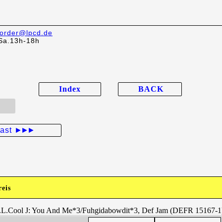
order@lpcd.de
Sa.13h-18h
Index
BACK
last
►►►
reis