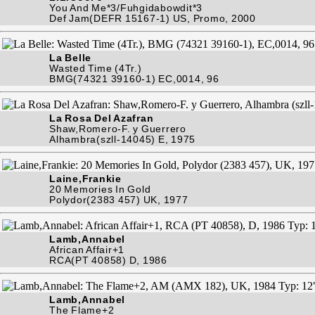
You And Me*3/Fuhgidabowdit*3
Def Jam(DEFR 15167-1) US, Promo, 2000
La Belle
Wasted Time (4Tr.)
BMG(74321 39160-1) EC,0014, 96
La Rosa Del Azafran
Shaw,Romero-F. y Guerrero
Alhambra(szll-14045) E, 1975
Laine,Frankie
20 Memories In Gold
Polydor(2383 457) UK, 1977
Lamb,Annabel
African Affair+1
RCA(PT 40858) D, 1986
Lamb,Annabel
The Flame+2