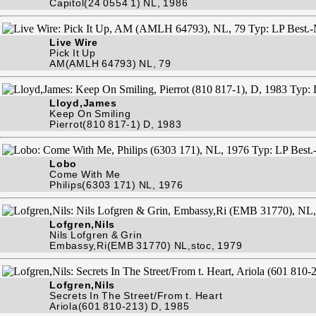
Capitol(24 0554 1) NL, 1986
Live Wire
Pick It Up
AM(AMLH 64793) NL, 79
Lloyd,James
Keep On Smiling
Pierrot(810 817-1) D, 1983
Lobo
Come With Me
Philips(6303 171) NL, 1976
Lofgren,Nils
Nils Lofgren & Grin
Embassy,Ri(EMB 31770) NL,stoc, 1979
Lofgren,Nils
Secrets In The Street/From t. Heart
Ariola(601 810-213) D, 1985