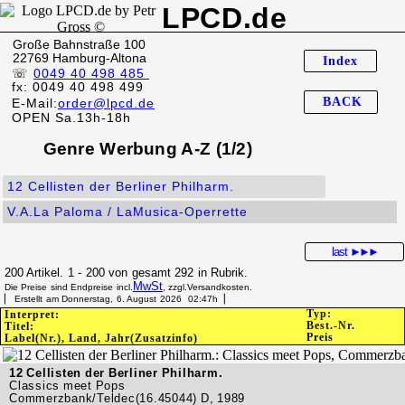
LPCD.de
Große Bahnstraße 100
22769 Hamburg-Altona
Index
☏
0049 40 498 485
fx: 0049 40 498 499
BACK
E-Mail:
order@lpcd.de
OPEN Sa.13h-18h
Genre Werbung A-Z (1/2)
12 Cellisten der Berliner Philharm.
V.A.La Paloma / LaMusica-Operrette
last
►►►
200 Artikel. 1 - 200 von gesamt 292 in Rubrik.
MwSt
Die Preise sind Endpreise incl.
, zzgl.Versandkosten.
▏ Erstellt am Donnerstag, 6. August 2026 02:47h▕
Typ:
Interpret:
Best.-Nr.
Titel:
Preis
Label(Nr.), Land, Jahr(Zusatzinfo)
12 Cellisten der Berliner Philharm.
Classics meet Pops
Commerzbank/Teldec(16.45044) D, 1989