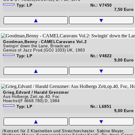
Typ: LP
Nr.: V7450
7,50 Euro
▲
▼
Goodman,Benny - CAMELCaravans Vol.2
Swingin' down the Lane, Broadcast
Genius of Jazz Prod.(GOJ 1033) UK, 1983
Typ: LP
Nr.: V4822
9,00 Euro
▲
▼
Grieg,Edvard / Harald Grenzmer
Aus Holbergs Zeit,op.40, Foc
Hoechst(F 6668.780) D, 1984
Typ: LP
Nr.: L6851
9,00 Euro
▲
▼
/Konzert für 2 Klarinetten und Streichorchester. Sabine Meyer,