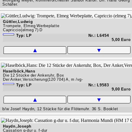
Wolfgang Meyer, Kommerorchester Sándor Karóli. Dir. Hans Georg
Schäfer.
Güttler,Ludwig
Trompete, Elmeg Werbeplatte
Capriccio(elmeg 7) D
Typ: LP
Nr.: L6454
5,00 Euro
▲
▼
Haselböck,Hans
Die 12 Stücke der Ankeruhr, Box
Der Anker,Versicherung(120 704) A, m /vg-
Typ: LP
Nr.: L9583
9,00 Euro
▲
▼
b/w Josef Haydn, 12 Stücke für die Flötenuhr. 36 S. Booklet
Haydn,Joseph
Cassation g-dur u. f-dur