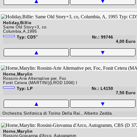
▲
▼
Holiday,Billie
Same Old Story+3, co
Columbia,A,1995
Typ: CD5"
Nr.: 99746
4,00 Euro
▲
▼
Horne,Marylin
Rossini-Arie Alternative per, Foc
Fonit Cetera (MARTINI)(LROD 1004) I
Typ: LP
Nr.: L4150
7,50 Euro
▲
▼
Orchestra Sinfonica di Torino Della Rai., Alberto Zedda.
Horne,Marylin
Rossini-Giovanna d'Arco, Autogramm