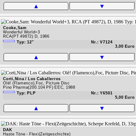
▲
▼
Cooke,Sam
Wonderful World+3
RCA(PT 49872) D, 1986
Typ: 12"
Nr.: V7124
3,00 Euro
▲
▼
Corti,Nina / Los Caballerros
Olé! (Flamenco),Foc, Picture Disc
Pino Pharma(200.104 PF) EEC, 1988
Typ: PLP
Nr.: Y6501
5,00 Euro
▲
▼
DAK
Haste Töne - Flexi(Zeitgeschichte)