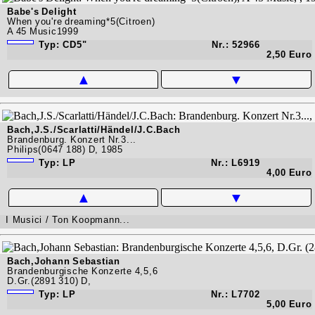
Babe's Delight
When you're dreaming*5(Citroen)
A 45 Music1999
Typ: CD5"
Nr.: 52966
2,50 Euro
▲
▼
Bach,J.S./Scarlatti/Händel/J.C.Bach
Brandenburg. Konzert Nr.3...
Philips(0647 188) D, 1985
Typ: LP
Nr.: L6919
4,00 Euro
▲
▼
I Musici / Ton Koopmann...
Bach,Johann Sebastian
Brandenburgische Konzerte 4,5,6
D.Gr.(2891 310) D,
Typ: LP
Nr.: L7702
5,00 Euro