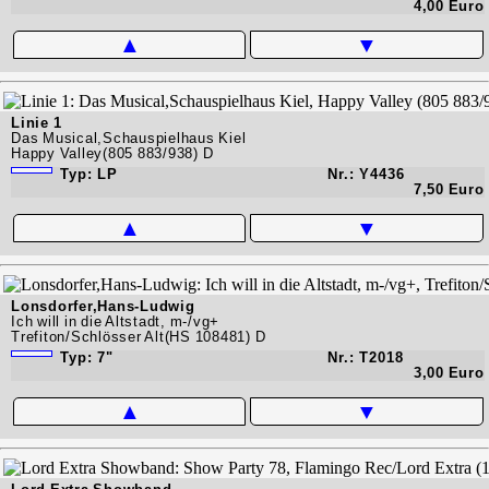
4,00 Euro
▲
▼
Linie 1
Das Musical,Schauspielhaus Kiel
Happy Valley(805 883/938) D
Typ: LP
Nr.: Y4436
7,50 Euro
▲
▼
Lonsdorfer,Hans-Ludwig
Ich will in die Altstadt, m-/vg+
Trefiton/Schlösser Alt(HS 108481) D
Typ: 7"
Nr.: T2018
3,00 Euro
▲
▼