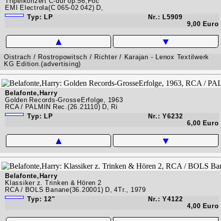
Tripelkonzert C-dur op.56,Foc
EMI Electrola(C 065-02 042) D,
Typ: LP
Nr.: L5909
9,00 Euro
▲
▼
Oistrach / Rostropowitsch / Richter / Karajan - Lenox Textilwerk
KG Edition.(advertising)
Belafonte,Harry
Golden Records-GrosseErfolge, 1963
RCA / PALMIN Rec.(26.21110) D, Ri
Typ: LP
Nr.: Y6232
6,00 Euro
▲
▼
Belafonte,Harry
Klassiker z. Trinken & Hören 2
RCA / BOLS Banane(36.20001) D, 4Tr., 1979
Typ: 12"
Nr.: Y4122
4,00 Euro