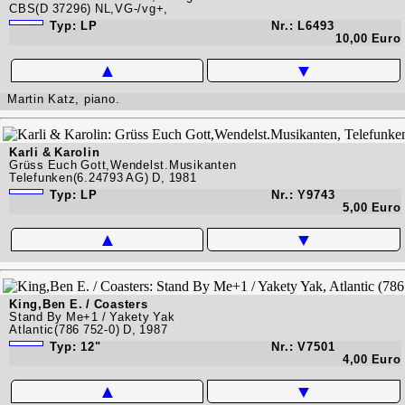
CBS(D 37296) NL,VG-/vg+,
Typ: LP
Nr.: L6493
10,00 Euro
▲
▼
Martin Katz, piano.
Karli & Karolin
Grüss Euch Gott,Wendelst.Musikanten
Telefunken(6.24793 AG) D, 1981
Typ: LP
Nr.: Y9743
5,00 Euro
▲
▼
King,Ben E. / Coasters
Stand By Me+1 / Yakety Yak
Atlantic(786 752-0) D, 1987
Typ: 12"
Nr.: V7501
4,00 Euro
▲
▼