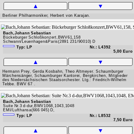
▲
▼
Berliner Philharmoniker, Herbert von Karajan.
Bach,Johann Sebastian
Bückeburger Schloßkonzert,BWV61,158
Schwann/Leuenhagen&Paris(2891 231/90010) D
Typ: LP
Nr.: L4392
5,00 Euro
▲
▼
Hermann Prey, Gerda Kosbahn, Theo Altmeyer. Schaumburger
Märchensänger, Schaumburger Kantorei, Bergkirchen, Mitglieder
des Niedersächsischen Staatsorchester. Ltg.: Friedrich-Wilhelm
Tebbe. BWV 67 .
Bach,Johann Sebastian
Suite Nr.3 d-dur,BWV1068,1043,1048
EMI/Lufthansa(666 045) D,
Typ: LP
Nr.: L8532
7,50 Euro
▲
▼