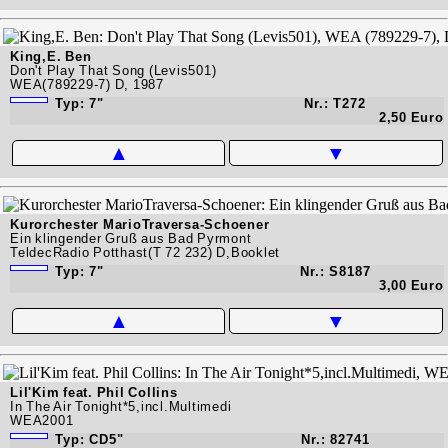
King,E. Ben
Don't Play That Song (Levis501)
WEA(789229-7) D, 1987
Typ: 7"
Nr.: T272
2,50 Euro
▲
▼
Kurorchester MarioTraversa-Schoener
Ein klingender Gruß aus Bad Pyrmont
TeldecRadio Potthast(T 72 232) D,Booklet
Typ: 7"
Nr.: S8187
3,00 Euro
▲
▼
Lil'Kim feat. Phil Collins
In The Air Tonight*5,incl.Multimedi
WEA2001
Typ: CD5"
Nr.: 82741