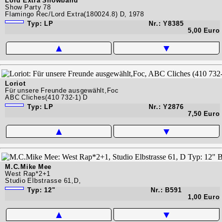
Lord Extra Showband
Show Party 78
Flamingo Rec/Lord Extra(180024.8) D, 1978
Typ: LP
Nr.: Y8385
5,00 Euro
▲
▼
Loriot
Für unsere Freunde ausgewählt,Foc
ABC Cliches(410 732-1) D
Typ: LP
Nr.: Y2876
7,50 Euro
▲
▼
M.C.Mike Mee
West Rap*2+1
Studio Elbstrasse 61,D,
Typ: 12"
Nr.: B591
1,00 Euro
▲
▼