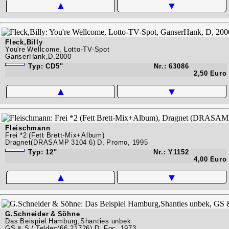
▲
▼
Fleck,Billy
You're Wellcome, Lotto-TV-Spot
GanserHank,D,2000
Typ: CD5"
Nr.: 63086
2,50 Euro
▲
▼
Fleischmann
Frei *2 (Fett Brett-Mix+Album)
Dragnet(DRASAMP 3104 6) D, Promo, 1995
Typ: 12"
Nr.: Y1152
4,00 Euro
▲
▼
G.Schneider & Söhne
Das Beispiel Hamburg,Shanties unbek
GS & S / Teldec(66.21726) D, Foc, 1973