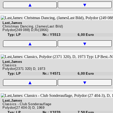
▲
▼
Last,James
Christmas Dancing, (JamesLast Bild)
Polydor(249 088) D,Ri(1966)
Typ: LP
Nr.: Y5513
6,00 Euro
▲
▼
Last,James
Classics
Polydor(2371 320) D, 1973
Typ: LP
Nr.: Y4571
6,00 Euro
▲
▼
Last,James
Classics - Club Sonderauflage
Polydor(27 404-3) D, 1969
Typ: LP
Nr.: Y3270
7,50 Euro