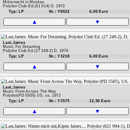
Mitternacht in Moskau
Polydor Club-Ed.(61 614) D, 1972
Typ: LP
Nr.: Y8922
6,00 Euro
▲
▼
Last,James
Music For Dreaming
Polydor Club Ed.(27 249-2) D, 1976
Typ: LP
Nr.: Y3218
6,00 Euro
▲
▼
Last,James
Music From Across The Way
Polydor(PD 5505) US, co, 1972
Typ: LP
Nr.: Y3575
12,50 Euro
▲
▼