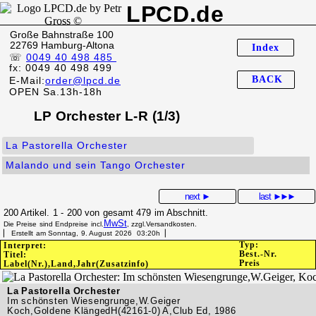
LPCD.de
Große Bahnstraße 100
22769 Hamburg-Altona
Index
☏
0049 40 498 485
fx: 0049 40 498 499
BACK
E-Mail:
order@lpcd.de
OPEN Sa.13h-18h
LP Orchester L-R (1/3)
La Pastorella Orchester
Malando und sein Tango Orchester
next ►
last
►►►
200 Artikel. 1 - 200 von gesamt 479 im Abschnitt.
MwSt
Die Preise sind Endpreise incl.
, zzgl.Versandkosten.
▏ Erstellt am Sonntag, 9. August 2026 03:20h▕
Typ:
Interpret:
Best.-Nr.
Titel:
Preis
Label(Nr.),Land,Jahr(Zusatzinfo)
La Pastorella Orchester
Im schönsten Wiesengrunge,W.Geiger
Koch,Goldene KlängedH(42161-0) A,Club Ed, 1986