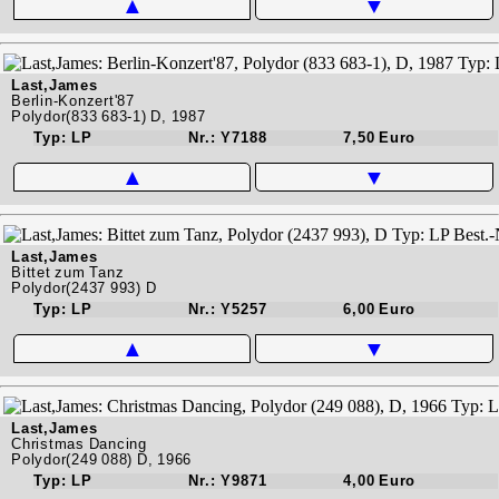
▲
▼
Last,James
Berlin-Konzert'87
Polydor(833 683-1) D, 1987
Typ: LP
Nr.: Y7188
7,50 Euro
▲
▼
Last,James
Bittet zum Tanz
Polydor(2437 993) D
Typ: LP
Nr.: Y5257
6,00 Euro
▲
▼
Last,James
Christmas Dancing
Polydor(249 088) D, 1966
Typ: LP
Nr.: Y9871
4,00 Euro