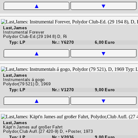
▲
▼
Last,James
Instrumental Forever
Polydor Club-Ed.(29 194 8) D, Ri
Typ: LP
Nr.: Y6270
6,00 Euro
▲
▼
Last,James
Instrumentals á gogo
Polydor(79 521) D, 1969
Typ: LP
Nr.: V1270
9,00 Euro
▲
▼
Last,James
Käpt'n James auf großer Fahrt
Polydor,Club Aufl.(27 420-9) D, +Poster, 1973
Typ: LP
Nr.: V2036
9,00 Euro