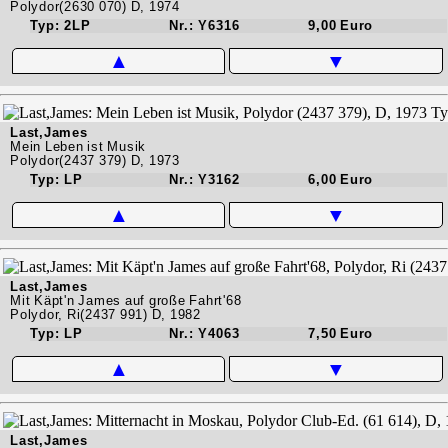
Polydor(2630 070) D, 1974
Typ: 2LP
Nr.: Y6316
9,00 Euro
▲
▼
Last,James
Mein Leben ist Musik
Polydor(2437 379) D, 1973
Typ: LP
Nr.: Y3162
6,00 Euro
▲
▼
Last,James
Mit Käpt'n James auf große Fahrt'68
Polydor, Ri(2437 991) D, 1982
Typ: LP
Nr.: Y4063
7,50 Euro
▲
▼
Last,James