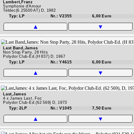
Lambert,Franz
Symphonie d'Amour
Teldec(6.25500 AT) D, 1982
Typ: LP
Nr.: V2355
6,00 Euro
▲
▼
Last Band,James
Non Stop Party, 28 Hits
Polydor Club-Ed.(H 837) D, 1967
Typ: LP
Nr.: Y4615
6,00 Euro
▲
▼
Last,James
4 x James Last, Foc
Polydor Club-Ed.(62 569) D, 1973
Typ: 2LP
Nr.: V1045
7,50 Euro
▲
▼