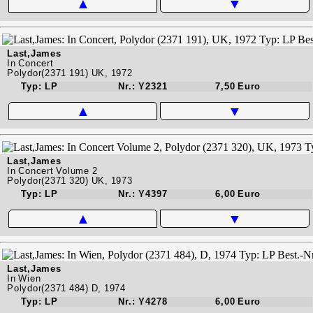
▲
▼
Last,James
In Concert
Polydor(2371 191) UK, 1972
Typ: LP
Nr.: Y2321
7,50 Euro
▲
▼
Last,James
In Concert Volume 2
Polydor(2371 320) UK, 1973
Typ: LP
Nr.: Y4397
6,00 Euro
▲
▼
Last,James
In Wien
Polydor(2371 484) D, 1974
Typ: LP
Nr.: Y4278
6,00 Euro