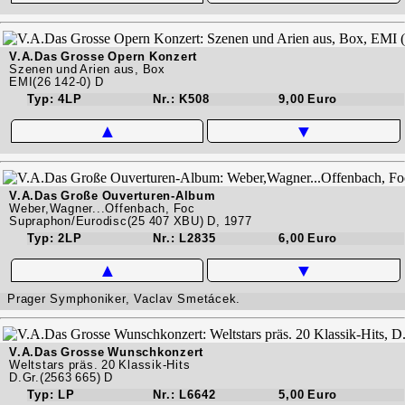
V.A.Das Grosse Opern Konzert
Szenen und Arien aus, Box
EMI(26 142-0) D
Typ: 4LP
Nr.: K508
9,00 Euro
▲
▼
V.A.Das Große Ouverturen-Album
Weber,Wagner...Offenbach, Foc
Supraphon/Eurodisc(25 407 XBU) D, 1977
Typ: 2LP
Nr.: L2835
6,00 Euro
▲
▼
Prager Symphoniker, Vaclav Smetácek.
V.A.Das Grosse Wunschkonzert
Weltstars präs. 20 Klassik-Hits
D.Gr.(2563 665) D
Typ: LP
Nr.: L6642
5,00 Euro