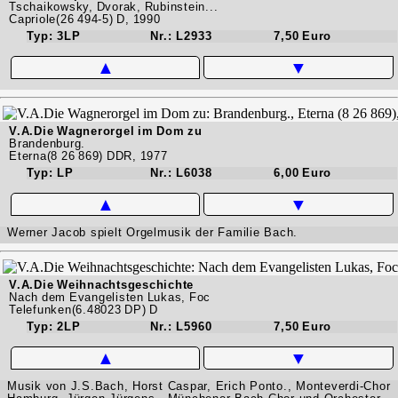
Tschaikowsky, Dvorak, Rubinstein...
Capriole(26 494-5) D, 1990
Typ: 3LP
Nr.: L2933
7,50 Euro
▲
▼
V.A.Die Wagnerorgel im Dom zu
Brandenburg.
Eterna(8 26 869) DDR, 1977
Typ: LP
Nr.: L6038
6,00 Euro
▲
▼
Werner Jacob spielt Orgelmusik der Familie Bach.
V.A.Die Weihnachtsgeschichte
Nach dem Evangelisten Lukas, Foc
Telefunken(6.48023 DP) D
Typ: 2LP
Nr.: L5960
7,50 Euro
▲
▼
Musik von J.S.Bach, Horst Caspar, Erich Ponto., Monteverdi-Chor