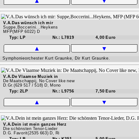
▲
▼
V.A.Das wünsch ich mir
Suppe,Boccerini...Heykens
MFP(MFP 6022) D
Typ: LP
Nr.: L7819
4,00 Euro
▲
▼
Symphonieorchester Kurt Graunke, Dir Kurt Graunke.
V.A.De Vlaamse Muziek in
De Maatschappij, No Cover like new
D.Gr.(629 517 / 518) D, Mono
Typ: 2LP
Nr.: L9756
7,50 Euro
▲
▼
V.A.Dein ist mein ganzes Herz
Die schönsten Tenor-Lieder
D.G. Favorit(2535 663) D, Ri
Typ: LP
Nr.: K351
5,00 Euro