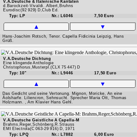
V.A.Deutsche & Italenische Kantaten
d.Barockzeit-Vivaldi..Albert,Bruhns
Eurodisc(92 929) D,Club Ed.
Typ: LP
Nr.: L6046
7,50 Euro
▲
▼
Hans-Joachim Rotsch, Tenor. Capella Fidicinia Leipzig, Hans
Grüß.
V.A.Deutsche Dichtung
Eine klingende Anthologie
Christophorus,Musterpl.(CLX 75 447) D
Typ: 10"
Nr.: L9446
17,50 Euro
▲
▼
Das Gedicht und seine Vertonung. Mignon, Moricke, An eine
Äolsharfe. Liliencron, Sehnsucht. Sprecher Maria Ott, Thomas
Holzmann. , Am Klavier Hans Gehl.
V.A.Deutsche Geistliche A Capella-M
Brahms,Reger,Schönberg,R.Strauss
EMI Electrola(C 063-29 916) D, 1971
Typ: LPQ
Nr.: L7882
6,00 Euro