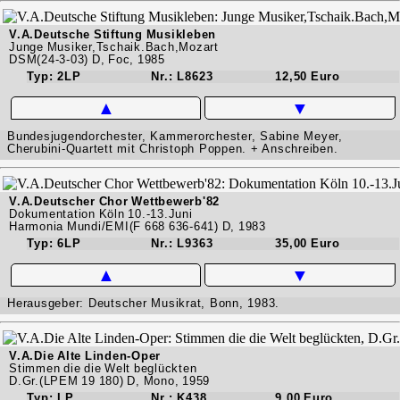
V.A.Deutsche Stiftung Musikleben
Junge Musiker,Tschaik.Bach,Mozart
DSM(24-3-03) D, Foc, 1985
Typ: 2LP
Nr.: L8623
12,50 Euro
▲
▼
Bundesjugendorchester, Kammerorchester, Sabine Meyer,
Cherubini-Quartett mit Christoph Poppen. + Anschreiben.
V.A.Deutscher Chor Wettbewerb'82
Dokumentation Köln 10.-13.Juni
Harmonia Mundi/EMI(F 668 636-641) D, 1983
Typ: 6LP
Nr.: L9363
35,00 Euro
▲
▼
Herausgeber: Deutscher Musikrat, Bonn, 1983.
V.A.Die Alte Linden-Oper
Stimmen die die Welt beglückten
D.Gr.(LPEM 19 180) D, Mono, 1959
Typ: LP
Nr.: K438
9,00 Euro