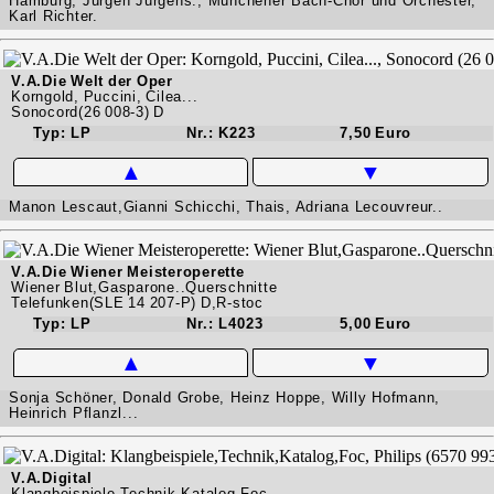
Hamburg, Jürgen Jürgens., Münchener Bach-Chor und Orchester,
Karl Richter.
V.A.Die Welt der Oper
Korngold, Puccini, Cilea...
Sonocord(26 008-3) D
Typ: LP
Nr.: K223
7,50 Euro
▲
▼
Manon Lescaut,Gianni Schicchi, Thais, Adriana Lecouvreur..
V.A.Die Wiener Meisteroperette
Wiener Blut,Gasparone..Querschnitte
Telefunken(SLE 14 207-P) D,R-stoc
Typ: LP
Nr.: L4023
5,00 Euro
▲
▼
Sonja Schöner, Donald Grobe, Heinz Hoppe, Willy Hofmann,
Heinrich Pflanzl...
V.A.Digital
Klangbeispiele,Technik,Katalog,Foc