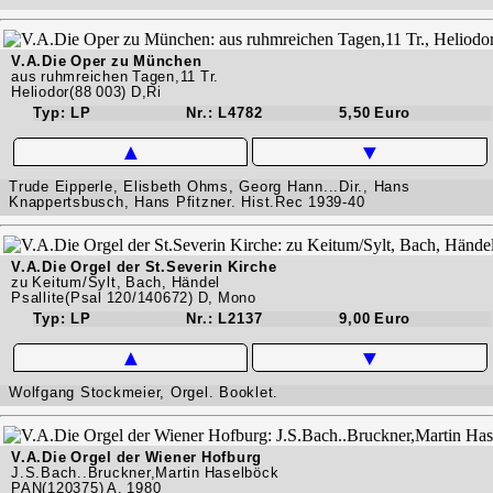
V.A.Die Oper zu München
aus ruhmreichen Tagen,11 Tr.
Heliodor(88 003) D,Ri
Typ: LP
Nr.: L4782
5,50 Euro
▲
▼
Trude Eipperle, Elisbeth Ohms, Georg Hann...Dir., Hans
Knappertsbusch, Hans Pfitzner. Hist.Rec 1939-40
V.A.Die Orgel der St.Severin Kirche
zu Keitum/Sylt, Bach, Händel
Psallite(Psal 120/140672) D, Mono
Typ: LP
Nr.: L2137
9,00 Euro
▲
▼
Wolfgang Stockmeier, Orgel. Booklet.
V.A.Die Orgel der Wiener Hofburg
J.S.Bach..Bruckner,Martin Haselböck
PAN(120375) A, 1980