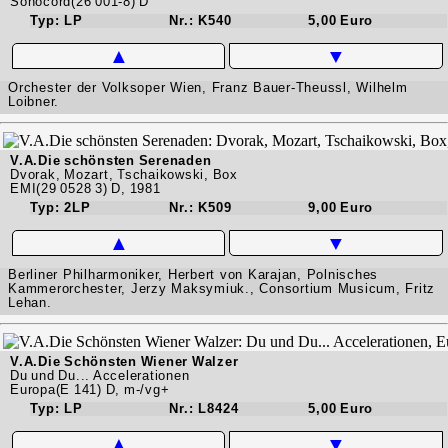
Sonocord(26 001-8) D
Typ: LP
Nr.: K540
5,00 Euro
▲
▼
Orchester der Volksoper Wien, Franz Bauer-Theussl, Wilhelm
Loibner.
V.A.Die schönsten Serenaden
Dvorak, Mozart, Tschaikowski, Box
EMI(29 0528 3) D, 1981
Typ: 2LP
Nr.: K509
9,00 Euro
▲
▼
Berliner Philharmoniker, Herbert von Karajan, Polnisches
Kammerorchester, Jerzy Maksymiuk., Consortium Musicum, Fritz
Lehan.
V.A.Die Schönsten Wiener Walzer
Du und Du... Accelerationen
Europa(E 141) D, m-/vg+
Typ: LP
Nr.: L8424
5,00 Euro
▲
▼