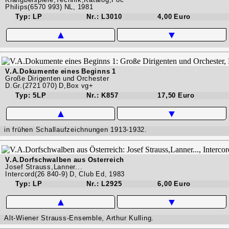
Philips(6570 993) NL, 1981
Typ: LP
Nr.: L3010
4,00 Euro
▲
▼
V.A.Dokumente eines Beginns 1
Große Dirigenten und Orchester
D.Gr.(2721 070) D,Box vg+
Typ: 5LP
Nr.: K857
17,50 Euro
▲
▼
in frühen Schallaufzeichnungen 1913-1932.
V.A.Dorfschwalben aus Österreich
Josef Strauss,Lanner...
Intercord(26 840-9) D, Club Ed, 1983
Typ: LP
Nr.: L2925
6,00 Euro
▲
▼
Alt-Wiener Strauss-Ensemble, Arthur Kulling.