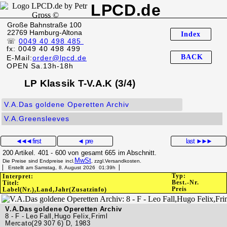
LPCD.de
Große Bahnstraße 100
22769 Hamburg-Altona
Index
☏
0049 40 498 485
fx: 0049 40 498 499
BACK
E-Mail:
order@lpcd.de
OPEN Sa.13h-18h
LP Klassik T-V.A.K (3/4)
V.A.Das goldene Operetten Archiv
V.A.Greensleeves
◄◄◄
first
◄ pre
last
►►►
200 Artikel. 401 - 600 von gesamt 665 im Abschnitt.
MwSt
Die Preise sind Endpreise incl.
, zzgl.Versandkosten.
▏ Erstellt am Samstag, 8. August 2026 01:39h▕
Typ:
Interpret:
Best.-Nr.
Titel:
Preis
Label(Nr.),Land,Jahr(Zusatzinfo)
V.A.Das goldene Operetten Archiv
8 - F - Leo Fall,Hugo Felix,Friml
Mercato(29 307 6) D, 1983