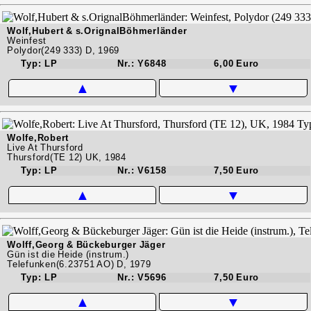
Wolf,Hubert & s.OrignalBöhmerländer
Weinfest
Polydor(249 333) D, 1969
Typ: LP
Nr.: Y6848
6,00 Euro
▲
▼
Wolfe,Robert
Live At Thursford
Thursford(TE 12) UK, 1984
Typ: LP
Nr.: V6158
7,50 Euro
▲
▼
Wolff,Georg & Bückeburger Jäger
Gün ist die Heide (instrum.)
Telefunken(6.23751 AO) D, 1979
Typ: LP
Nr.: V5696
7,50 Euro
▲
▼