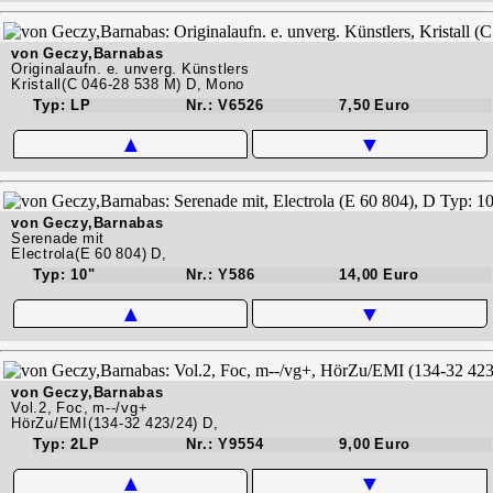
von Geczy,Barnabas
Originalaufn. e. unverg. Künstlers
Kristall(C 046-28 538 M) D, Mono
Typ: LP
Nr.: V6526
7,50 Euro
▲
▼
von Geczy,Barnabas
Serenade mit
Electrola(E 60 804) D,
Typ: 10"
Nr.: Y586
14,00 Euro
▲
▼
von Geczy,Barnabas
Vol.2, Foc, m--/vg+
HörZu/EMI(134-32 423/24) D,
Typ: 2LP
Nr.: Y9554
9,00 Euro
▲
▼