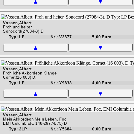
▲
▼
Vossen,Albert
Froh und heiter
Sonocord(27084-3) D
Typ: LP
Nr.: V2377
5,00 Euro
▲
▼
Vossen,Albert
Fröhliche Akkordeon Klänge
Cornet(16 003) D,
Typ: LP
Nr.: Y9838
4,00 Euro
▲
▼
Vossen,Albert
Mein Akkordeon Mein Leben, Foc
EMI Columbia(C 148-29774/75) D
Typ: 2LP
Nr.: Y5684
6,00 Euro