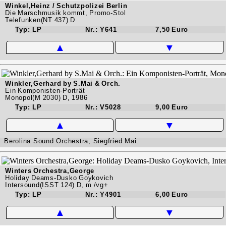
Winkel,Heinz / Schutzpolizei Berlin
Die Marschmusik kommt, Promo-Stol
Telefunken(NT 437) D
Typ: LP
Nr.: Y641
7,50 Euro
▲
▼
Winkler,Gerhard by S.Mai & Orch.
Ein Komponisten-Porträt
Monopol(M 2030) D, 1986
Typ: LP
Nr.: V5028
9,00 Euro
▲
▼
Berolina Sound Orchestra, Siegfried Mai.
Winters Orchestra,George
Holiday Deams-Dusko Goykovich
Intersound(ISST 124) D, m /vg+
Typ: LP
Nr.: Y4901
6,00 Euro
▲
▼