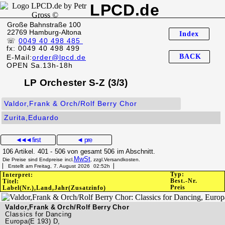
LPCD.de
Große Bahnstraße 100
22769 Hamburg-Altona
Index
☏
0049 40 498 485
fx: 0049 40 498 499
BACK
E-Mail:
order@lpcd.de
OPEN Sa.13h-18h
LP Orchester S-Z (3/3)
Valdor,Frank & Orch/Rolf Berry Chor
Zurita,Eduardo
◄◄◄
first
◄ pre
106 Artikel. 401 - 506 von gesamt 506 im Abschnitt.
MwSt
Die Preise sind Endpreise incl.
, zzgl.Versandkosten.
▏ Erstellt am Freitag, 7. August 2026 02:52h▕
Typ:
Interpret:
Best.-Nr.
Titel:
Preis
Label(Nr.),Land,Jahr(Zusatzinfo)
Valdor,Frank & Orch/Rolf Berry Chor
Classics for Dancing
Europa(E 193) D,