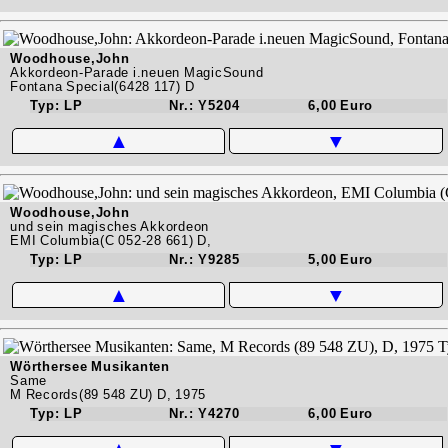
Woodhouse,John
Akkordeon-Parade i.neuen MagicSound
Fontana Special(6428 117) D
Typ: LP
Nr.: Y5204
6,00 Euro
▲
▼
Woodhouse,John
und sein magisches Akkordeon
EMI Columbia(C 052-28 661) D,
Typ: LP
Nr.: Y9285
5,00 Euro
▲
▼
Wörthersee Musikanten
Same
M Records(89 548 ZU) D, 1975
Typ: LP
Nr.: Y4270
6,00 Euro