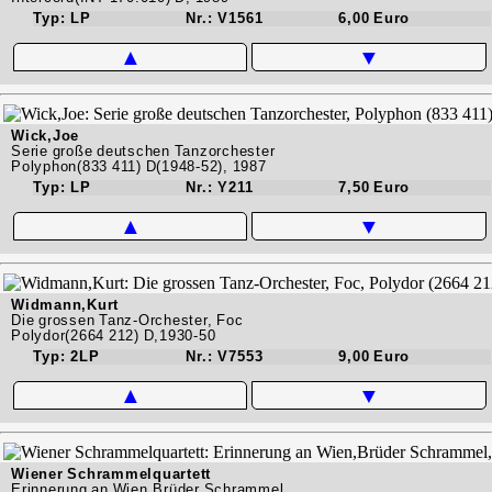
Typ: LP
Nr.: V1561
6,00 Euro
▲
▼
Wick,Joe
Serie große deutschen Tanzorchester
Polyphon(833 411) D(1948-52), 1987
Typ: LP
Nr.: Y211
7,50 Euro
▲
▼
Widmann,Kurt
Die grossen Tanz-Orchester, Foc
Polydor(2664 212) D,1930-50
Typ: 2LP
Nr.: V7553
9,00 Euro
▲
▼
Wiener Schrammelquartett
Erinnerung an Wien,Brüder Schrammel