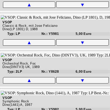
▲
▼
VSOP
Classic & Rock, mit Jose Feliciano
Dino(LP 1801) D, 1988
Typ: LP
Nr.: Y5981
5,00 Euro
▲
▼
VSOP
Orchestral Rock, Foc
Dino(DINTV3) UK, 1989
Typ: 2LP
Nr.: Y8628
6,00 Euro
▲
▼
VSOP
Symphonic Rock
Dino(1441) A, 1987
Typ: LP
Nr.: Y5982
5,00 Euro