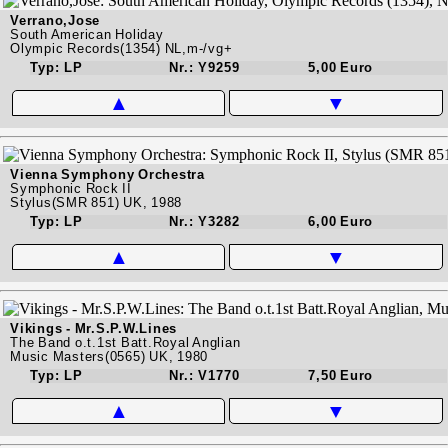
Verrano,Jose
South American Holiday
Olympic Records(1354) NL,m-/vg+
Typ: LP
Nr.: Y9259
5,00 Euro
▲
▼
Vienna Symphony Orchestra
Symphonic Rock II
Stylus(SMR 851) UK, 1988
Typ: LP
Nr.: Y3282
6,00 Euro
▲
▼
Vikings - Mr.S.P.W.Lines
The Band o.t.1st Batt.Royal Anglian
Music Masters(0565) UK, 1980
Typ: LP
Nr.: V1770
7,50 Euro
▲
▼