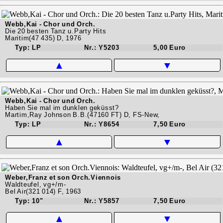
Webb,Kai - Chor und Orch.
Die 20 besten Tanz u.Party Hits
Maritim(47 435) D, 1976
Typ: LP
Nr.: Y5203
5,00 Euro
▲
▼
Webb,Kai - Chor und Orch.
Haben Sie mal im dunklen geküsst?
Martim,Ray Johnson B.B.(47160 FT) D, FS-New,
Typ: LP
Nr.: Y8654
7,50 Euro
▲
▼
Weber,Franz et son Orch.Viennois
Waldteufel, vg+/m-
Bel Air(321 014) F, 1963
Typ: 10"
Nr.: Y5857
7,50 Euro
▲
▼