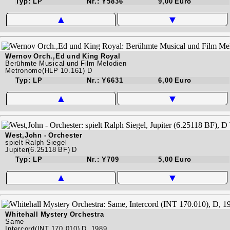
Typ: LP
Nr.: Y5836
9,00 Euro
▲
▼
Wernov Orch.,Ed und King Royal
Berühmte Musical und Film Melodien
Metronome(HLP 10.161) D
Typ: LP
Nr.: Y6631
6,00 Euro
▲
▼
West,John - Orchester
spielt Ralph Siegel
Jupiter(6.25118 BF) D
Typ: LP
Nr.: Y709
5,00 Euro
▲
▼
Whitehall Mystery Orchestra
Same
Intercord(INT 170.010) D, 1989