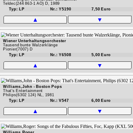
Teldec(244 863-1 AO) D, 1989
Typ: LP
Nr.: Y5190
7,50 Euro
▲
▼
Wiener Unterhaltungsorchester
Tausend bunte Walzerklänge
Pionier(7007) D
Typ: LP
Nr.: Y6508
5,00 Euro
▲
▼
Williams,John - Boston Pops
That's Entertainment
Philips(6302 124) NL, 1981
Typ: LP
Nr.: V547
6,00 Euro
▲
▼
Williams,Roger