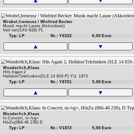
▲
▼
Wrobel,Ireneusz / Winfried Becker
Musik macht Laune (Akkordeon)
Veri ton(SXV-929) PL
Typ: LP
Nr.: Y6522
6,00 Euro
▲
▼
Wunderlich,Klaus
Hits Again 2
Helidon/Telefunken(SLE 14 659-P) YU, 1973
Typ: LP
Nr.: Y8701
5,00 Euro
▲
▼
Wunderlich,Klaus
In Concert, m-/vg+
HörZu(066-46 230) D
Typ: LP
Nr.: V1872
5,00 Euro