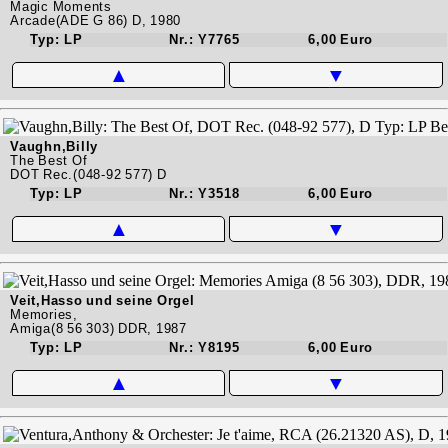
Magic Moments
Arcade(ADE G 86) D, 1980
Typ: LP
Nr.: Y7765
6,00 Euro
▲
▼
Vaughn,Billy
The Best Of
DOT Rec.(048-92 577) D
Typ: LP
Nr.: Y3518
6,00 Euro
▲
▼
Veit,Hasso und seine Orgel
Memories,
Amiga(8 56 303) DDR, 1987
Typ: LP
Nr.: Y8195
6,00 Euro
▲
▼