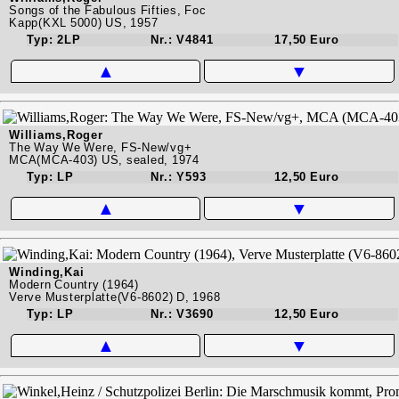
Songs of the Fabulous Fifties, Foc
Kapp(KXL 5000) US, 1957
Typ: 2LP
Nr.: V4841
17,50 Euro
▲
▼
Williams,Roger
The Way We Were, FS-New/vg+
MCA(MCA-403) US, sealed, 1974
Typ: LP
Nr.: Y593
12,50 Euro
▲
▼
Winding,Kai
Modern Country (1964)
Verve Musterplatte(V6-8602) D, 1968
Typ: LP
Nr.: V3690
12,50 Euro
▲
▼