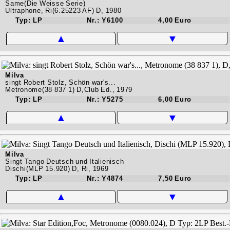
Same(Die Weisse Serie)
Ultraphone, Ri(6.25223 AF) D, 1980
Typ: LP
Nr.: Y6100
4,00 Euro
▲
▼
Milva
singt Robert Stolz, Schön war's...
Metronome(38 837 1) D,Club Ed., 1979
Typ: LP
Nr.: Y5275
6,00 Euro
▲
▼
Milva
Singt Tango Deutsch und Italienisch
Dischi(MLP 15.920) D, Ri, 1969
Typ: LP
Nr.: Y4874
7,50 Euro
▲
▼