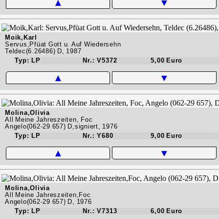
▲
▼
Moik,Karl
Servus,Pfüat Gott u. Auf Wiedersehn
Teldec(6.26486) D, 1987
Typ: LP
Nr.: V5372
5,00 Euro
▲
▼
Molina,Olivia
All Meine Jahreszeiten, Foc
Angelo(062-29 657) D,signiert, 1976
Typ: LP
Nr.: Y680
9,00 Euro
▲
▼
Molina,Olivia
All Meine Jahreszeiten,Foc
Angelo(062-29 657) D, 1976
Typ: LP
Nr.: V7313
6,00 Euro