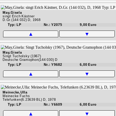
May,Gisela
singt Erich Kästner
D.Gr.(144 032) D, 1968
Typ: LP
Nr.: Y2075
9,00 Euro
▲
▼
May,Gisela
Singt Tucholsky (1967)
Deutsche Gramophon(144 030) D
Typ: LP
Nr.: Y9682
6,00 Euro
▲
▼
Meinecke,Ulla
Meinecke Fuchs
Telefunken(6.23639 BL) D, 1978
Typ: LP
Nr.: Y6609
6,00 Euro
▲
▼