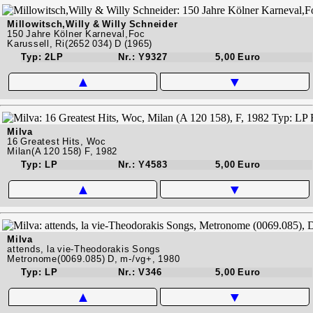
Millowitsch,Willy & Willy Schneider
150 Jahre Kölner Karneval,Foc
Karussell, Ri(2652 034) D (1965)
Typ: 2LP
Nr.: Y9327
5,00 Euro
▲
▼
Milva
16 Greatest Hits, Woc
Milan(A 120 158) F, 1982
Typ: LP
Nr.: Y4583
5,00 Euro
▲
▼
Milva
attends, la vie-Theodorakis Songs
Metronome(0069.085) D, m-/vg+, 1980
Typ: LP
Nr.: V346
5,00 Euro
▲
▼