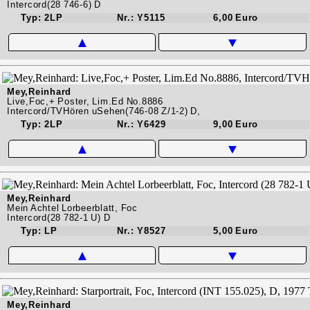
Intercord(28 746-6) D
Typ: 2LP
Nr.: Y5115
6,00 Euro
▲
▼
Mey,Reinhard
Live,Foc,+ Poster, Lim.Ed No.8886
Intercord/TVHören uSehen(746-08 Z/1-2) D,
Typ: 2LP
Nr.: Y6429
9,00 Euro
▲
▼
Mey,Reinhard
Mein Achtel Lorbeerblatt, Foc
Intercord(28 782-1 U) D
Typ: LP
Nr.: Y8527
5,00 Euro
▲
▼
Mey,Reinhard