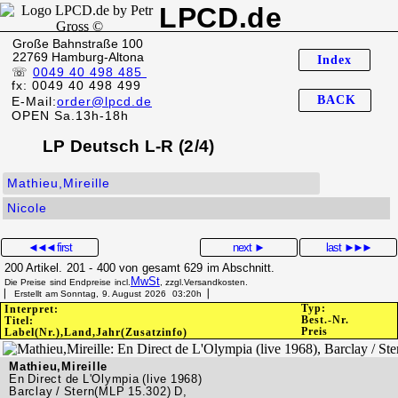
LPCD.de
Große Bahnstraße 100
22769 Hamburg-Altona
Index
☏
0049 40 498 485
fx: 0049 40 498 499
BACK
E-Mail:
order@lpcd.de
OPEN Sa.13h-18h
LP Deutsch L-R (2/4)
Mathieu,Mireille
Nicole
◄◄◄
first
next ►
last
►►►
200 Artikel. 201 - 400 von gesamt 629 im Abschnitt.
MwSt
Die Preise sind Endpreise incl.
, zzgl.Versandkosten.
▏ Erstellt am Sonntag, 9. August 2026 03:20h▕
Typ:
Interpret:
Best.-Nr.
Titel:
Preis
Label(Nr.),Land,Jahr(Zusatzinfo)
Mathieu,Mireille
En Direct de L'Olympia (live 1968)
Barclay / Stern(MLP 15.302) D,