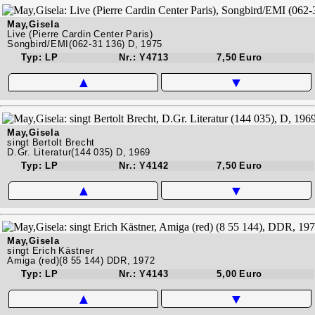
May,Gisela
Live (Pierre Cardin Center Paris)
Songbird/EMI(062-31 136) D, 1975
Typ: LP
Nr.: Y4713
7,50 Euro
▲
▼
May,Gisela
singt Bertolt Brecht
D.Gr. Literatur(144 035) D, 1969
Typ: LP
Nr.: Y4142
7,50 Euro
▲
▼
May,Gisela
singt Erich Kästner
Amiga (red)(8 55 144) DDR, 1972
Typ: LP
Nr.: Y4143
5,00 Euro
▲
▼