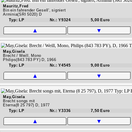
Mauritz,Fred
Bin ein fahrender Gesell', signiert
Arminia(SRI 5020) D
Typ: LP
Nr.: Y9324
5,00 Euro
▲
▼
May,Gisela
Brecht / Weill, Mono
Philips(843 783 PY) D, 1966
Typ: LP
Nr.: Y4545
9,00 Euro
▲
▼
May,Gisela
Brecht songs mit
Eterna(8 25 797) D, 1977
Typ: LP
Nr.: Y3336
7,50 Euro
▲
▼