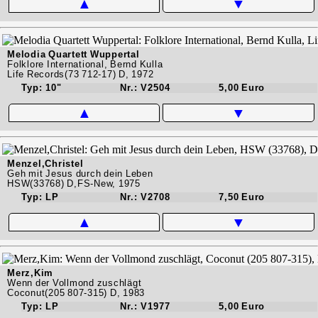
▲
▼
Melodia Quartett Wuppertal
Folklore International, Bernd Kulla
Life Records(73 712-17) D, 1972
Typ: 10"
Nr.: V2504
5,00 Euro
▲
▼
Menzel,Christel
Geh mit Jesus durch dein Leben
HSW(33768) D,FS-New, 1975
Typ: LP
Nr.: V2708
7,50 Euro
▲
▼
Merz,Kim
Wenn der Vollmond zuschlägt
Coconut(205 807-315) D, 1983
Typ: LP
Nr.: V1977
5,00 Euro