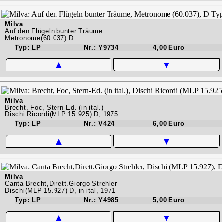
Milva
Auf den Flügeln bunter Träume
Metronome(60.037) D
Typ: LP
Nr.: Y9734
4,00 Euro
▲
▼
Milva
Brecht, Foc, Stern-Ed. (in ital.)
Dischi Ricordi(MLP 15.925) D, 1975
Typ: LP
Nr.: V424
6,00 Euro
▲
▼
Milva
Canta Brecht,Dirett.Giorgo Strehler
Dischi(MLP 15.927) D, in ital, 1971
Typ: LP
Nr.: Y4985
5,00 Euro
▲
▼