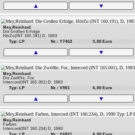
▲
▼
Mey,Reinhard
Die Großen Erfolge
HörZu(INT 160.191) D, 1983
Typ: LP
Nr.: Y7462
5,00 Euro
▲
▼
Mey,Reinhard
Die Zwölfte, Foc
Intercord(INT 165.001) D, 1983
Typ: LP
Nr.: V901
6,00 Euro
▲
▼
Mey,Reinhard
Farben
Intercord(INT 160.234) D, 1990
Typ: LP
Nr.: Y6821
6,00 Euro