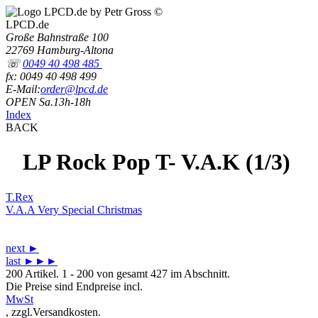
LPCD.de
Große Bahnstraße 100
22769 Hamburg-Altona
☏
0049 40 498 485
fx: 0049 40 498 499
E-Mail:
order@lpcd.de
OPEN Sa.13h-18h
Index
BACK
LP Rock Pop T- V.A.K (1/3)
T.Rex
V.A.A Very Special Christmas
next ►
last
►►►
200 Artikel. 1 - 200 von gesamt 427 im Abschnitt.
Die Preise sind Endpreise incl.
MwSt
, zzgl.Versandkosten.