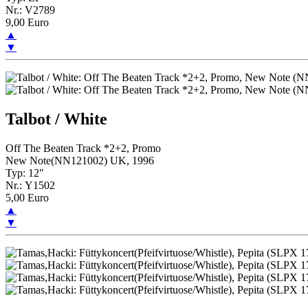
Nr.: V2789
9,00 Euro
▲
▼
Talbot / White
Off The Beaten Track *2+2, Promo
New Note(NN121002) UK, 1996
Typ: 12"
Nr.: Y1502
5,00 Euro
▲
▼