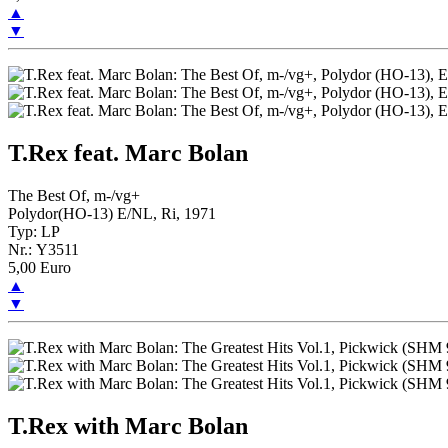
▲
▼
T.Rex feat. Marc Bolan
The Best Of, m-/vg+
Polydor(HO-13) E/NL, Ri, 1971
Typ: LP
Nr.: Y3511
5,00 Euro
▲
▼
T.Rex with Marc Bolan