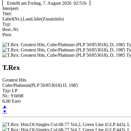
▏ Erstellt am Freitag, 7. August 2026 02:51h▕
Interpret:
Titel:
Label(Nr.),Land,Jahr(Zusatzinfo)
Typ:
Best.-Nr.
Preis
T.Rex
Greatest Hits
Cube/Platinum(PLP 50/853018) D, 1985
Typ: LP
Nr.: Y6698
6,00 Euro
▲
▼