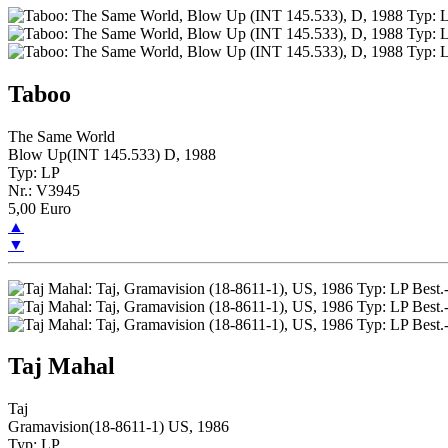
Taboo
The Same World
Blow Up(INT 145.533) D, 1988
Typ: LP
Nr.: V3945
5,00 Euro
▲
▼
Taj Mahal
Taj
Gramavision(18-8611-1) US, 1986
Typ: LP