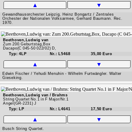
▲
▼
Gewandhausorchester Leipzig, Heinz Bongartz / Zentrales
Orchester der Nationalen Volksarmee, Gerhard Baumann. Rec.
1970.
Beethoven,Ludwig van
Zum 200.Geburtstag,Box
Dacapo(C 045-50 022/02) D,
Typ: 4LP
Nr.: L5468
35,00 Euro
▲
▼
Edwin Fischer / Yehudi Menuhin - Wilhelm Furtwängler. Walter
Gieseking.
Beethoven,Ludwig van / Brahms
String Quartet No.1 in F Major/Nr.1
Angel(GR-2231) J
Typ: LP
Nr.: L4641
17,50 Euro
▲
▼
Busch String Quartet.