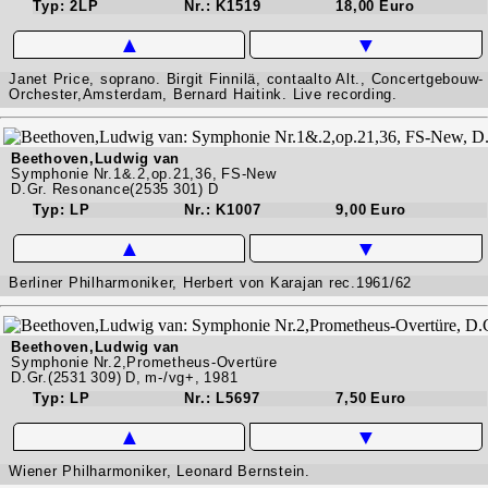
Typ: 2LP
Nr.: K1519
18,00 Euro
▲
▼
Janet Price, soprano. Birgit Finnilä, contaalto Alt., Concertgebouw-
Orchester,Amsterdam, Bernard Haitink. Live recording.
Beethoven,Ludwig van
Symphonie Nr.1&.2,op.21,36, FS-New
D.Gr. Resonance(2535 301) D
Typ: LP
Nr.: K1007
9,00 Euro
▲
▼
Berliner Philharmoniker, Herbert von Karajan rec.1961/62
Beethoven,Ludwig van
Symphonie Nr.2,Prometheus-Overtüre
D.Gr.(2531 309) D, m-/vg+, 1981
Typ: LP
Nr.: L5697
7,50 Euro
▲
▼
Wiener Philharmoniker, Leonard Bernstein.