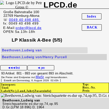
LPCD.de
Große Bahnstraße 100
22769 Hamburg-Altona
Index
☏
0049 40 498 485
fx: 0049 40 498 499
BACK
E-Mail:
order@lpcd.de
OPEN Sa.13h-18h
LP Klassik A-Bee (5/5)
Beethoven,Ludwig van
Beethoven,Ludwig von/Henry Purcell
◄◄◄
first
◄ pre
93 Artikel. 801 - 893 von gesamt 893 im Abschnitt.
MwSt
Die Preise sind Endpreise incl.
, zzgl.Versandkosten.
▏ Erstellt am Donnerstag, 6. August 2026 02:43h▕
Typ:
Interpret:
Best.-Nr.
Titel:
Preis
Label(Nr.),Land,Jahr(Zusatzinfo)
Beethoven,Ludwig van
Streichquartette es-dur op.74,op.95
D.Gr.(LPM 18 896) D, 1964