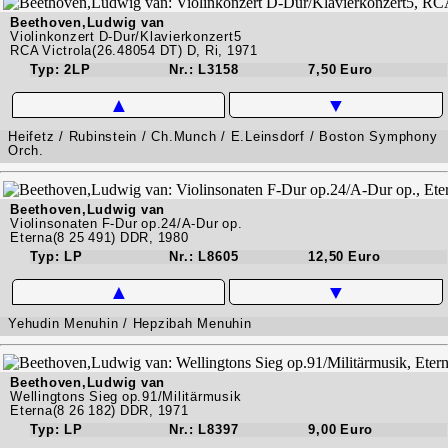
Beethoven,Ludwig van
Violinkonzert D-Dur/Klavierkonzert5
RCA Victrola(26.48054 DT) D, Ri, 1971
Typ: 2LP
Nr.: L3158
7,50 Euro
▲
▼
Heifetz / Rubinstein / Ch.Munch / E.Leinsdorf / Boston Symphony
Orch.
Beethoven,Ludwig van
Violinsonaten F-Dur op.24/A-Dur op.
Eterna(8 25 491) DDR, 1980
Typ: LP
Nr.: L8605
12,50 Euro
▲
▼
Yehudin Menuhin / Hepzibah Menuhin
Beethoven,Ludwig van
Wellingtons Sieg op.91/Militärmusik
Eterna(8 26 182) DDR, 1971
Typ: LP
Nr.: L8397
9,00 Euro