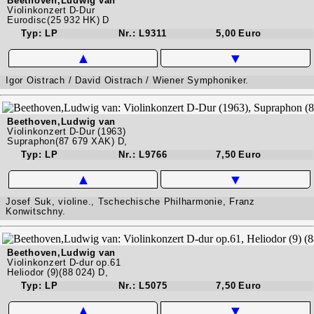
Beethoven,Ludwig van
Violinkonzert D-Dur
Eurodisc(25 932 HK) D
Typ: LP
Nr.: L9311
5,00 Euro
▲
▼
Igor Oistrach / David Oistrach / Wiener Symphoniker.
Beethoven,Ludwig van
Violinkonzert D-Dur (1963)
Supraphon(87 679 XAK) D,
Typ: LP
Nr.: L9766
7,50 Euro
▲
▼
Josef Suk, violine., Tschechische Philharmonie, Franz
Konwitschny.
Beethoven,Ludwig van
Violinkonzert D-dur op.61
Heliodor (9)(88 024) D,
Typ: LP
Nr.: L5075
7,50 Euro
▲
▼