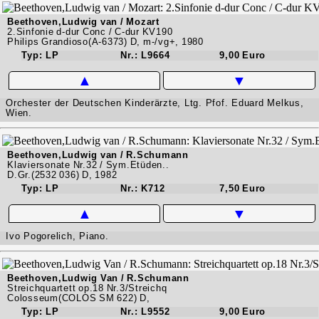
Beethoven,Ludwig van / Mozart
2.Sinfonie d-dur Conc / C-dur KV190
Philips Grandioso(A-6373) D, m-/vg+, 1980
Typ: LP
Nr.: L9664
9,00 Euro
▲
▼
Orchester der Deutschen Kinderärzte, Ltg. Pfof. Eduard Melkus,
Wien.
Beethoven,Ludwig van / R.Schumann
Klaviersonate Nr.32 / Sym.Etüden..
D.Gr.(2532 036) D, 1982
Typ: LP
Nr.: K712
7,50 Euro
▲
▼
Ivo Pogorelich, Piano.
Beethoven,Ludwig Van / R.Schumann
Streichquartett op.18 Nr.3/Streichq
Colosseum(COLOS SM 622) D,
Typ: LP
Nr.: L9552
9,00 Euro