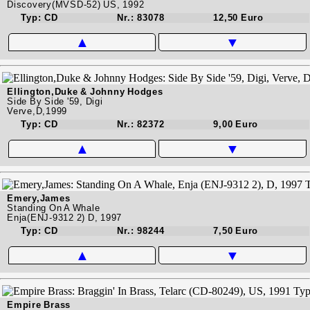
Discovery(MVSD-52) US, 1992
Typ: CD
Nr.: 83078
12,50 Euro
▲
▼
Ellington,Duke & Johnny Hodges
Side By Side '59, Digi
Verve,D,1999
Typ: CD
Nr.: 82372
9,00 Euro
▲
▼
Emery,James
Standing On A Whale
Enja(ENJ-9312 2) D, 1997
Typ: CD
Nr.: 98244
7,50 Euro
▲
▼
Empire Brass