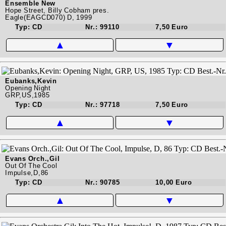
Ensemble New
Hope Street, Billy Cobham pres.
Eagle(EAGCD070) D, 1999
Typ: CD
Nr.: 99110
7,50 Euro
▲
▼
Eubanks,Kevin
Opening Night
GRP,US,1985
Typ: CD
Nr.: 97718
7,50 Euro
▲
▼
Evans Orch.,Gil
Out Of The Cool
Impulse,D,86
Typ: CD
Nr.: 90785
10,00 Euro
▲
▼