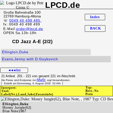
LPCD.de
Große Bahnstraße 100
22769 Hamburg-Altona
Index
☏
0049 40 498 485
fx: 0049 40 498 499
BACK
E-Mail:
order@lpcd.de
OPEN Sa.13h-18h
CD Jazz A-E (2/2)
Ellington,Duke
Evans,Jenny with D.Goykovich
◄◄◄
first
21 Artikel. 201 - 221 von gesamt 221 im Abschnitt.
MwSt
Die Preise sind Endpreise incl.
, zzgl.Versandkosten.
▏ Erstellt am Donnerstag, 6. August 2026 02:44h▕
Typ:
Interpret:
Best.-Nr.
Titel:
Preis
Label(Nr.),Land,Jahr(Zusatzinfo)
Ellington,Duke
Money Jungle(62)
Blue Note1987