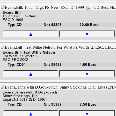
Evans,Bill
Touch,Digi, FS-New
ESC,D,1999
Typ: CD
Nr.: 93306
10,00 Euro
▲
▼
Evans,Bill - feat Willie Nelson
For What it's Worth+2
ESC,EEC,2002
Typ: CD5"
Nr.: 98427
4,00 Euro
▲
▼
Evans,Jenny with D.Goykovich
Shiny Stockings, Digi
Enja(ENJ-9317-2) D, 1997
Typ: CD
Nr.: 95967
7,50 Euro
▲
▼