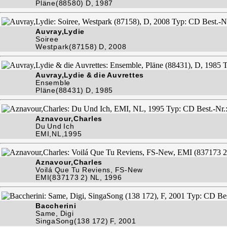
Pläne(88580) D, 1987
Auvray,Lydie
Soiree
Westpark(87158) D, 2008
Auvray,Lydie & die Auvrettes
Ensemble
Pläne(88431) D, 1985
Aznavour,Charles
Du Und Ich
EMI,NL,1995
Aznavour,Charles
Voilá Que Tu Reviens, FS-New
EMI(837173 2) NL, 1996
Baccherini
Same, Digi
SingaSong(138 172) F, 2001