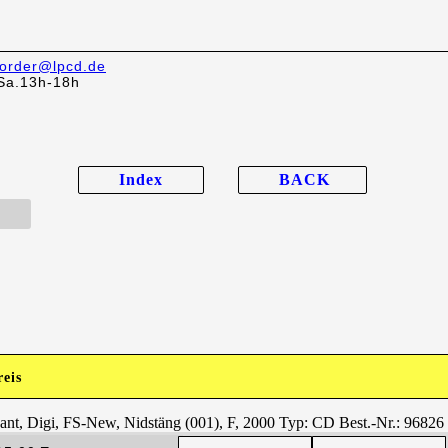
order@lpcd.de
Sa.13h-18h
Index
BACK
reis