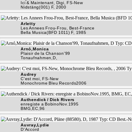
Ici & Maintenant, Digi, FS-New
Nidstäng(001) F, 2000
Arletty
Les Annees Frou-Frou, Best-France
Bella Musica(BFD 1011) F, 1985
Arnó,Monica
Plaisir de la Chanson'99
Tonaufnahmen,D,
Audrey
C'est moi, FS-New
Monochrome Bleu Records2006
Authendick / Dick Rivers
enregiste a BobinoNov.1995
BMG,EC,96
Auvray,Lydie
D'Accord