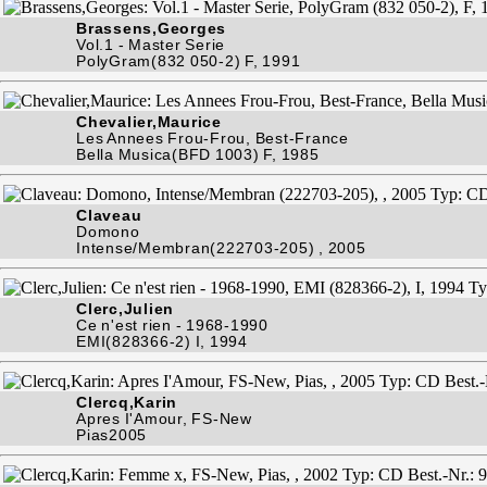
Brassens,Georges
Vol.1 - Master Serie
PolyGram(832 050-2) F, 1991
Chevalier,Maurice
Les Annees Frou-Frou, Best-France
Bella Musica(BFD 1003) F, 1985
Claveau
Domono
Intense/Membran(222703-205) , 2005
Clerc,Julien
Ce n'est rien - 1968-1990
EMI(828366-2) I, 1994
Clercq,Karin
Apres I'Amour, FS-New
Pias2005