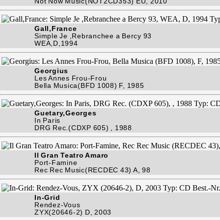
Not Now Music(NOT2CD353) EU, 2010
Gall,France
Simple Je ,Rebranchee a Bercy 93
WEA,D,1994
Georgius
Les Annes Frou-Frou
Bella Musica(BFD 1008) F, 1985
Guetary,Georges
In Paris
DRG Rec.(CDXP 605) , 1988
Il Gran Teatro Amaro
Port-Famine
Rec Rec Music(RECDEC 43) A, 98
In-Grid
Rendez-Vous
ZYX(20646-2) D, 2003