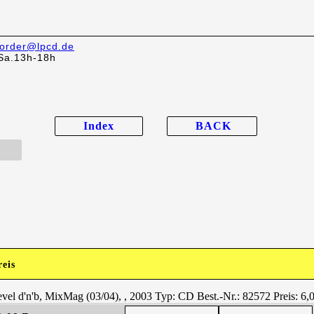
order@lpcd.de
Sa.13h-18h
Index
BACK
reis