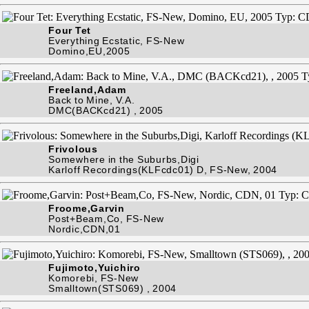
Four Tet
Everything Ecstatic, FS-New
Domino,EU,2005
Freeland,Adam
Back to Mine, V.A.
DMC(BACKcd21) , 2005
Frivolous
Somewhere in the Suburbs,Digi
Karloff Recordings(KLFcdc01) D, FS-New, 2004
Froome,Garvin
Post+Beam,Co, FS-New
Nordic,CDN,01
Fujimoto,Yuichiro
Komorebi, FS-New
Smalltown(STS069) , 2004