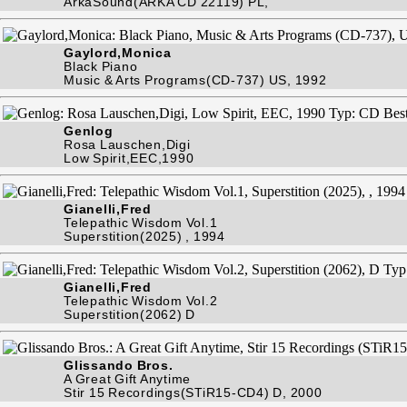
ArkaSound(ARKA CD 22119) PL,
Gaylord,Monica
Black Piano
Music & Arts Programs(CD-737) US, 1992
Genlog
Rosa Lauschen,Digi
Low Spirit,EEC,1990
Gianelli,Fred
Telepathic Wisdom Vol.1
Superstition(2025) , 1994
Gianelli,Fred
Telepathic Wisdom Vol.2
Superstition(2062) D
Glissando Bros.
A Great Gift Anytime
Stir 15 Recordings(STiR15-CD4) D, 2000