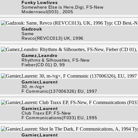
Funky Lowlives
Somewhere Else is Here,Digi, FS-New
Modernsoul(003) , 2005
Gadzouk
Same
Revco(REVCC013) UK, 1996
Gamez,Leandro
Rhythms & Silhouettes, FS-New
Fieber(CD 01) D, 99
Garnier,Laurent
30, m-/vg+
F Communic(137006326) EU, 1997
Garnier,Laurent
Club Traxx EP, FS-New
F Communications(F033) EU, 1995
Garnier,Laurent