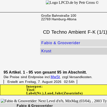
Große Bahnstraße 100
22769 Hamburg-Altona
CD Techno Ambient F-K (1/1
Fabio & Grooverider
Krust
95 Artikel. 1 - 95 von gesamt 95 im Abschnitt.
MwSt
Die Preise sind Endpreise incl.
, zzgl.Versandkosten.
▏ Erstellt am Freitag, 7. August 2026 02:54h▕
Interpret:
Titel:
Label(Nr.),Land,Jahr(Zusatzinfo)
Fabio & Grooverider