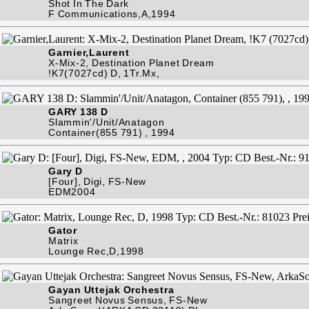
Shot In The Dark
F Communications,A,1994
Garnier,Laurent
X-Mix-2, Destination Planet Dream
!K7(7027cd) D, 1Tr.Mx,
GARY 138 D
Slammin'/Unit/Anatagon
Container(855 791) , 1994
Gary D
[Four], Digi, FS-New
EDM2004
Gator
Matrix
Lounge Rec,D,1998
Gayan Uttejak Orchestra
Sangreet Novus Sensus, FS-New