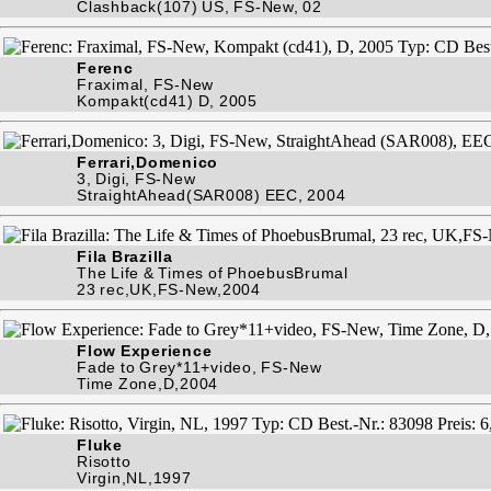
Clashback(107) US, FS-New, 02
Ferenc
Fraximal, FS-New
Kompakt(cd41) D, 2005
Ferrari,Domenico
3, Digi, FS-New
StraightAhead(SAR008) EEC, 2004
Fila Brazilla
The Life & Times of PhoebusBrumal
23 rec,UK,FS-New,2004
Flow Experience
Fade to Grey*11+video, FS-New
Time Zone,D,2004
Fluke
Risotto
Virgin,NL,1997