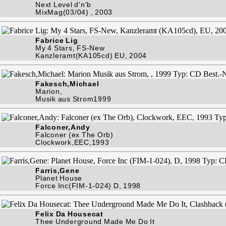
Next Level d'n'b
MixMag(03/04) , 2003
Fabrice Lig
My 4 Stars, FS-New
Kanzleramt(KA105cd) EU, 2004
Fakesch,Michael
Marion,
Musik aus Strom1999
Falconer,Andy
Falconer (ex The Orb)
Clockwork,EEC,1993
Farris,Gene
Planet House
Force Inc(FIM-1-024) D, 1998
Felix Da Housecat
Thee Underground Made Me Do It