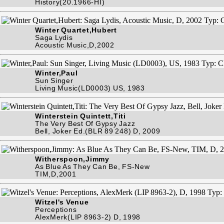
History(20.1966-HI)
Winter Quartet,Hubert
Saga Lydis
Acoustic Music,D,2002
Winter,Paul
Sun Singer
Living Music(LD0003) US, 1983
Winterstein Quintett,Titi
The Very Best Of Gypsy Jazz
Bell, Joker Ed.(BLR 89 248) D, 2009
Witherspoon,Jimmy
As Blue As They Can Be, FS-New
TIM,D,2001
Witzel's Venue
Perceptions
AlexMerk(LIP 8963-2) D, 1998