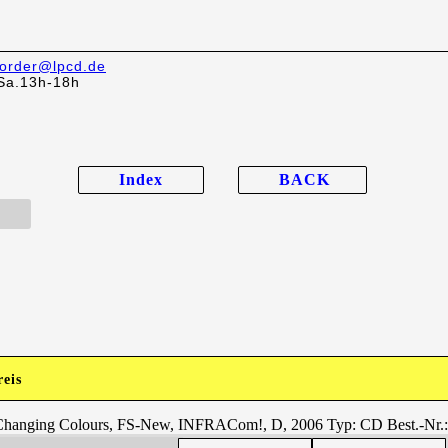
order@lpcd.de
Sa.13h-18h
Index
BACK
reis