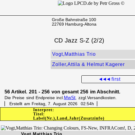
Große Bahnstraße 100
22769 Hamburg-Altona
CD Jazz S-Z (2/2)
Vogt,Matthias Trio
Zoller,Attila & Helmut Kagerer
◄◄◄
first
56 Artikel. 201 - 256 von gesamt 256 im Abschnitt.
MwSt
Die Preise sind Endpreise incl.
, zzgl.Versandkosten.
▏ Erstellt am Freitag, 7. August 2026 02:54h▕
Interpret:
Titel:
Label(Nr.),Land,Jahr(Zusatzinfo)
Vogt,Matthias Trio