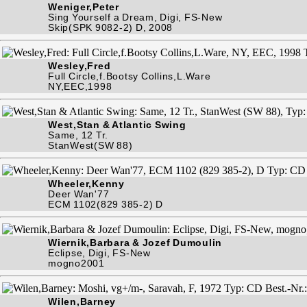
Weniger,Peter
Sing Yourself a Dream, Digi, FS-New
Skip(SPK 9082-2) D, 2008
Wesley,Fred
Full Circle,f.Bootsy Collins,L.Ware
NY,EEC,1998
West,Stan & Atlantic Swing
Same, 12 Tr.
StanWest(SW 88)
Wheeler,Kenny
Deer Wan'77
ECM 1102(829 385-2) D
Wiernik,Barbara & Jozef Dumoulin
Eclipse, Digi, FS-New
mogno2001
Wilen,Barney